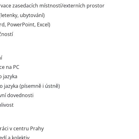
rvace zasedacích místností/externích prostor
(letenky, ubytování)
d, PowerPoint, Excel)
čností
í
ce na PC
 jazyka
o jazyka (písemně i ústně)
vní dovednosti
livost
áci v centru Prahy
dí a kolektiv