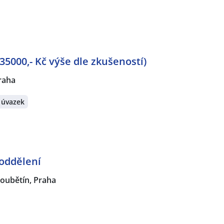
35000,- Kč výše dle zkušeností)
raha
 úvazek
 oddělení
oubětín, Praha