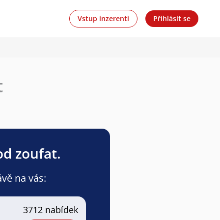
Vstup inzerenti
Přihlásit se
t
od zoufat.
ávě na vás:
3712 nabídek