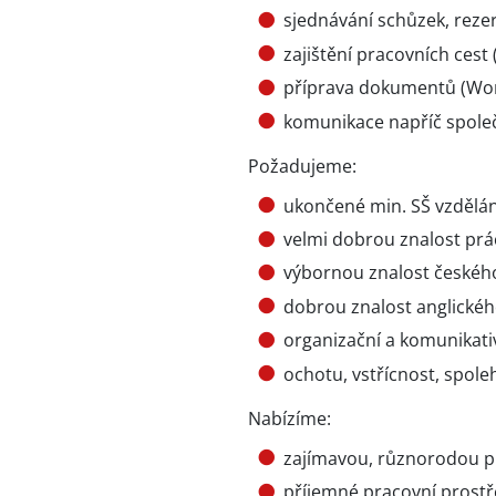
sjednávání schůzek, reze
zajištění pracovních cest 
příprava dokumentů (Wor
komunikace napříč spole
Požadujeme:
ukončené min. SŠ vzdělán
velmi dobrou znalost prá
výbornou znalost českého
dobrou znalost anglickéh
organizační a komunikati
ochotu, vstřícnost, spoleh
Nabízíme:
zajímavou, různorodou pr
příjemné pracovní prostře