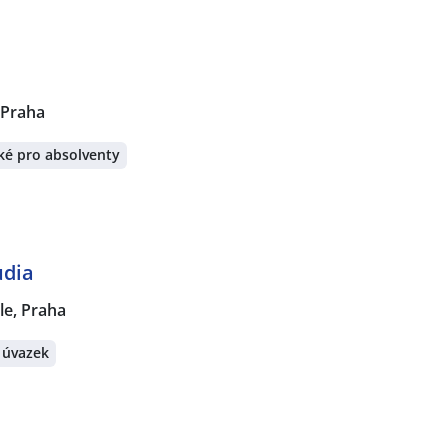
 Praha
ké pro absolventy
udia
le, Praha
 úvazek