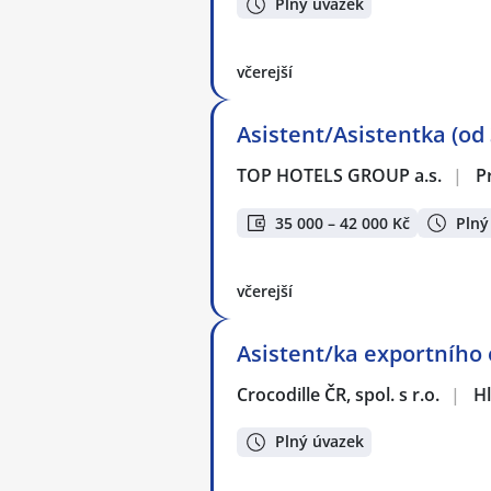
Plný úvazek
včerejší
Asistent/Asistentka (od 
TOP HOTELS GROUP a.s.
|
P
35 000 – 42 000 Kč
Plný
včerejší
Asistent/ka exportního
Crocodille ČR, spol. s r.o.
|
Hl
Plný úvazek