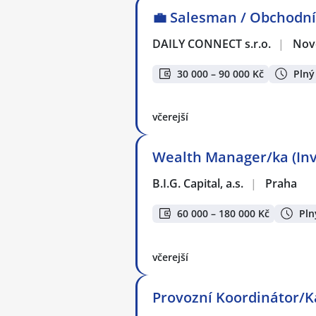
💼 Salesman / Obchodní
DAILY CONNECT s.r.o.
|
Nov
30 000 – 90 000 Kč
Plný
včerejší
Wealth Manager/ka (Inve
B.I.G. Capital, a.s.
|
Praha
60 000 – 180 000 Kč
Pln
včerejší
Provozní Koordinátor/K