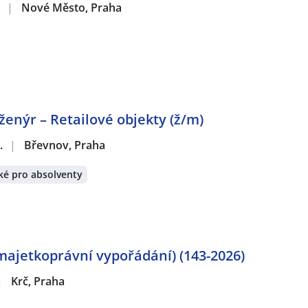
Z
|
Nové Město, Praha
ženýr – Retailové objekty (ž/m)
.
|
Břevnov, Praha
ké pro absolventy
(majetkoprávní vypořádání) (143-2026)
|
Krč, Praha