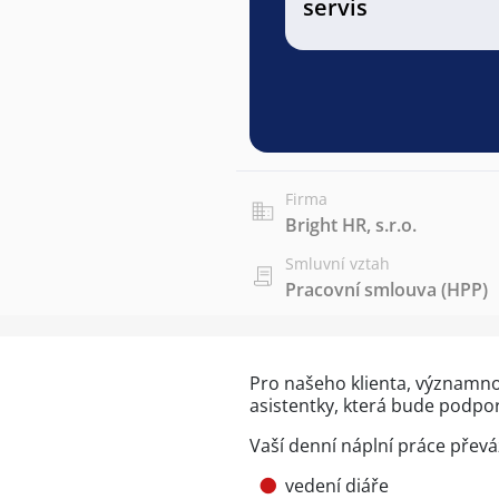
servis
Firma
Bright HR, s.r.o.
Smluvní vztah
Pracovní smlouva (HPP)
Pro našeho klienta, významn
asistentky, která bude podpor
Vaší denní náplní práce přev
vedení diáře