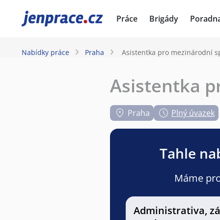
JenPráce.cz
Práce
Brigády
Poradn
Nabídky práce
Praha
Asistentka pro mezinárodní s
Asistentka p
Praha
Plný úvazek
Tahle nab
Máme pro v
Administrativa, z