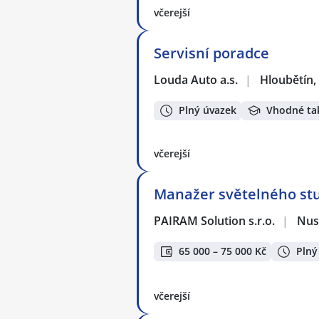
včerejší
Servisní poradce
Louda Auto a.s.
|
Hloubětín,
Plný úvazek
Vhodné ta
včerejší
Manažer světelného st
PAIRAM Solution s.r.o.
|
Nus
65 000 – 75 000 Kč
Plný
včerejší