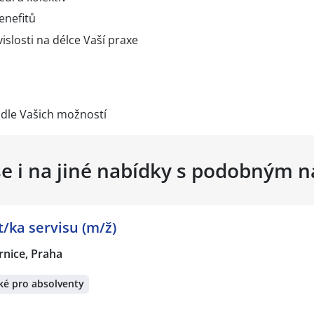
enefitů
islosti na délce Vaší praxe
 dle Vašich možností
se i na jiné nabídky s podobným 
t/ka servisu (m/ž)
rnice, Praha
ké pro absolventy