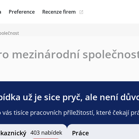
a
Preference
Recenze firem
polečnost
ro mezinárodní společnos
ídka už je sice pryč, ale není dův
ás tisíce pracovních příležitostí, které čekají pr
ákaznický
403 nabídek
Práce