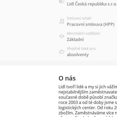
Lidl Česká republika s.r.o
Smluvní vztah
Pracovní smlouva (HPP)
Minimální vzdělání
Základní
Vhodné také pro
absolventy
O nás
Lidl tvoří lidé a my si jich váž
nejstabilnějším zaměstnavate
současné době působí značka L
roce 2003 a od té doby jsme s
logistických center. Od roku
zbožím. Zaměstnáváme více než