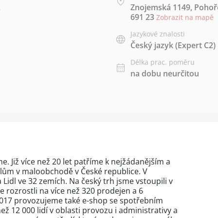
.
Znojemská 1149, Pohoře
691 23
Zobrazit na mapě
Jazykové znalosti
Český jazyk
(Expert C2)
Délka prac. poměru
na dobu neurčitou
íme. Již více než 20 let patříme k nejžádanějším a
lům v maloobchodě v České republice. V
idl ve 32 zemích. Na český trh jsme vstoupili v
e rozrostli na více než 320 prodejen a 6
 2017 provozujeme také e-shop se spotřebním
 12 000 lidí v oblasti provozu i administrativy a