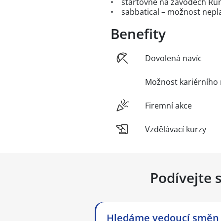
• startovné na závodech Ru
• sabbatical – možnost nepl
Benefity
Dovolená navíc
Možnost kariérního 
Firemní akce
Vzdělávací kurzy
Podívejte 
Hledáme vedoucí směn s