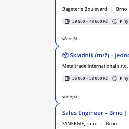
Bageterie Boulevard
|
Brno
39 500 – 48 600 Kč
Plný
včerejší
📦 Skladník (m/ž) – jed
Metaltrade International s.r.o.
35 000 – 38 000 Kč
Plný
včerejší
Sales Engineer – Brno |
SYNERGIE, s.r.o.
|
Brno