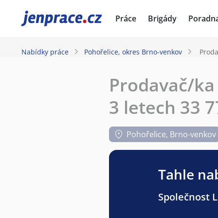
JenPráce.cz
Práce
Brigády
Poradn
Nabídky práce
Pohořelice, okres Brno-venkov
Proda
Prodavač/ka 
3 letech 33 7
Pohořelice, Brno-venkov
Tahle nab
Společnost Li