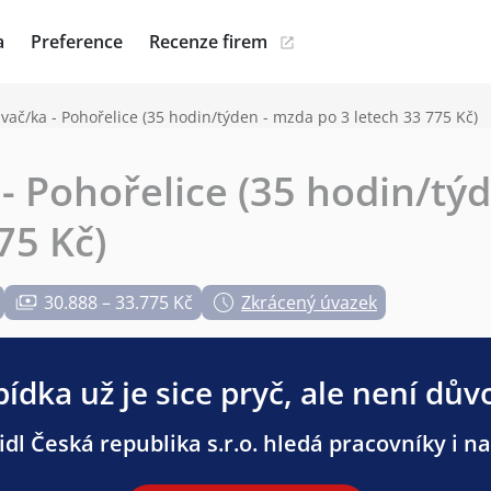
a
Preference
Recenze firem
vač/ka - Pohořelice (35 hodin/týden - mzda po 3 letech 33 775 Kč)
- Pohořelice (35 hodin/tý
75 Kč)
30.888 – 33.775 Kč
Zkrácený úvazek
ídka už je sice pryč, ale není dův
dl Česká republika s.r.o. hledá pracovníky i na