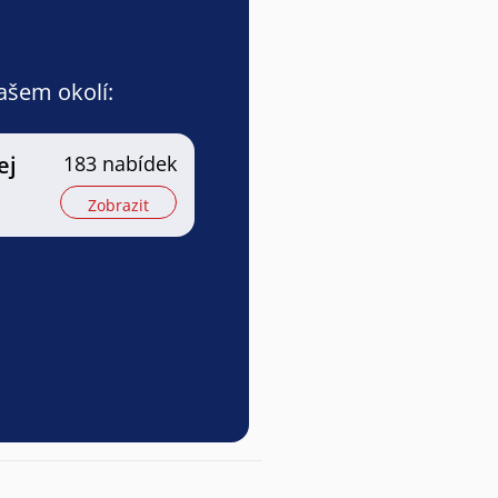
vašem okolí:
ej
183 nabídek
Zobrazit