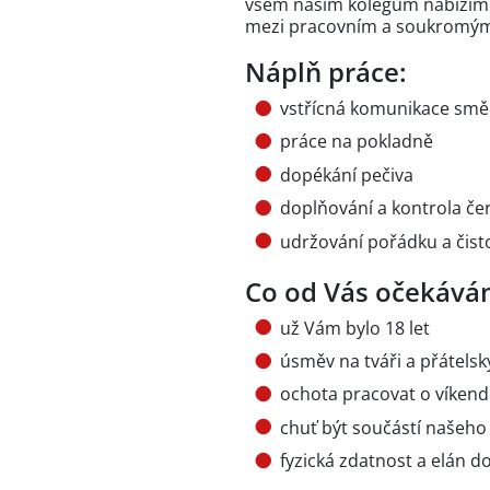
všem našim kolegům nabízíme
mezi pracovním a soukromým ž
Náplň práce:
vstřícná komunikace směr
práce na pokladně
dopékání pečiva
doplňování a kontrola čer
udržování pořádku a čist
Co od Vás očekává
už Vám bylo 18 let
úsměv na tváři a přátelsk
ochota pracovat o víkend
chuť být součástí našeho
fyzická zdatnost a elán d