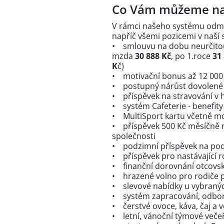
Co Vám můžeme na
V rámci našeho systému odm
napříč všemi pozicemi v naší 
• smlouvu na dobu neurčitou
mzda
30 888 Kč
, po 1.roce
31
K
č)
• motivační bonus až 12 000 
• postupný nárůst dovolené z
• příspěvek na stravování v 
• systém Cafeterie - benefit
• MultiSport kartu včetně m
• příspěvek 500 Kč měsíčně n
společnosti
• podzimní příspěvek na po
• příspěvek pro nastávající r
• finanční dorovnání otcovs
• hrazené volno pro rodiče p
• slevové nabídky u vybraný
• systém zapracování, odbor
• čerstvé ovoce, káva, čaj a v
• letní, vánoční týmové večeř