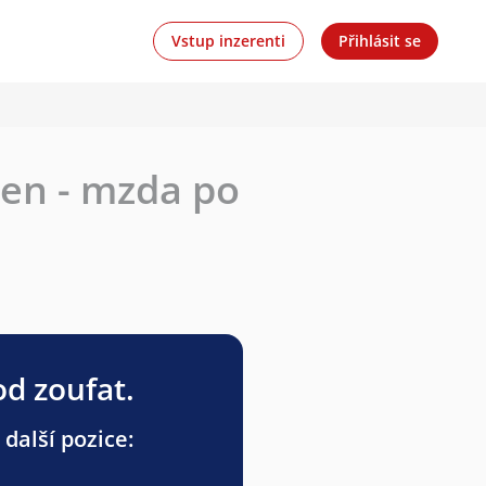
Vstup inzerenti
Přihlásit se
den - mzda po
od zoufat.
 další pozice: