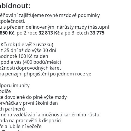
bídnout:
ěňování zajišťujeme rovné mzdové podmínky
společnosti.
 s předem definovanými nárůsty mzdy (nástupní
 850 Kč
, po 2.roce
32 813 Kč
a po 3 letech
33 775
Kč/rok (dle výše úvazku)
 25 dní až do výše 30 dní
hodnotě 100 Kč za den
y podle vás (400 bodů/měsíc)
ožnosti doprovodných karet
a penzijní připojištění po jednom roce ve
dporu imunity
odiče
ké dovolené do plné výše mzdy
rvňáčka v první školní den
ch partnerů
ného vzdělávání a možnosti kariérního růstu
oda na pracovišti k dispozici
e a jubilejní večeře