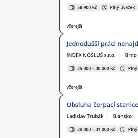
58 900 Kč
Plný úvazek
včerejší
Jednodušší práci nenaj
INDEX NOSLUŠ s.r.o.
|
Brno
25 000 – 30 000 Kč
Plný
včerejší
Obsluha čerpací stanic
Ladislav Trubák
|
Blansko
29 000 – 31 000 Kč
Plný