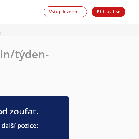
Vstup inzerenti
Přihlásit se
)
din/týden-
od zoufat.
 další pozice: