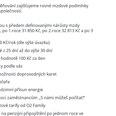
ěňování zajišťujeme rovné mzdové podmínky
společnosti.
ou s předem definovanými nárůsty mzdy
 po 1.roce 31 850 Kč, po 2.roce 32 813 Kč a po 3
 Kč/rok (dle výše úvazku)
 z 25 dní až do výše 30 dní
v hodnotě 100 Kč za den
ty podle vás
 možnosti doprovodných karet
večeře
odzimní přísun energie
ci zaměstnancům ,,S námi můžeš počítat!“
ové tarify od O2 Family
na penzijní připojištění po jednom roce ve