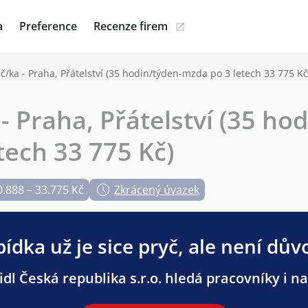
a
Preference
Recenze firem
č/ka - Praha, Přátelství (35 hodin/týden-mzda po 3 letech 33 775 Kč
- Praha, Přátelství (35 ho
tech 33 775 Kč)
0.888 – 33.775 Kč
Zkrácený úvazek
ídka už je sice pryč, ale není dův
dl Česká republika s.r.o. hledá pracovníky i na