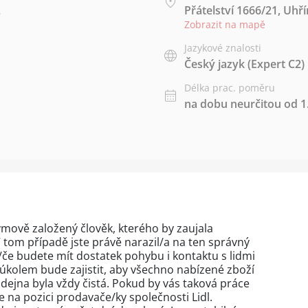
.
Přátelství 1666/21, Uhř
Zobrazit na mapě
Jazykové znalosti
Český jazyk
(Expert C2)
Délka prac. poměru
na dobu neurčitou od 1.
týmově založený člověk, kterého by zaujala
tom případě jste právě narazil/a na ten správný
/če budete mít dostatek pohybu i kontaktu s lidmi
kolem bude zajistit, aby všechno nabízené zboží
dejna byla vždy čistá. Pokud by vás taková práce
se na pozici prodavače/ky společnosti Lidl.