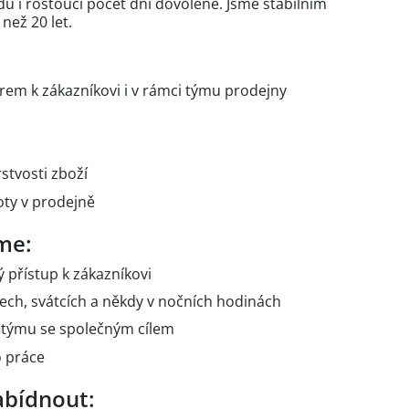
 i rostoucí počet dní dovolené. Jsme stabilním
 než 20 let.
em k zákazníkovi i v rámci týmu prodejny
stvosti zboží
oty v prodejně
me:
ý přístup k zákazníkovi
ech, svátcích a někdy v nočních hodinách
 týmu se společným cílem
o práce
bídnout: