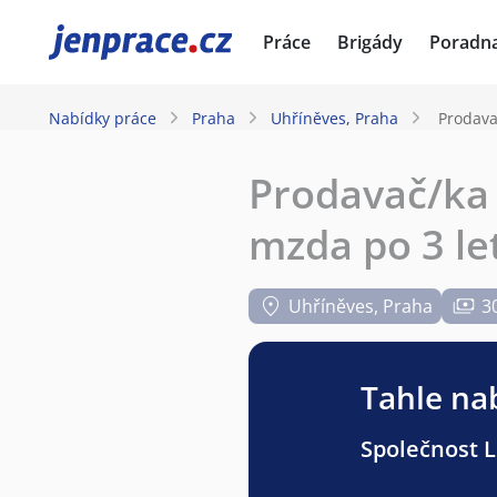
JenPráce.cz
Práce
Brigády
Poradn
Nabídky práce
Praha
Uhříněves, Praha
Prodava
Prodavač/ka 
mzda po 3 le
Uhříněves, Praha
3
Tahle nab
Společnost Li