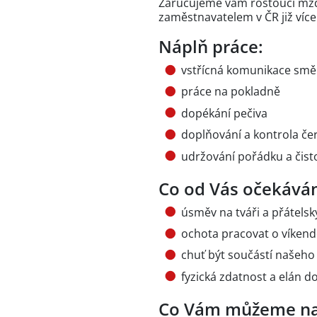
Zaručujeme vám rostoucí mzdu
zaměstnavatelem v ČR již více
Náplň práce:
vstřícná komunikace směr
práce na pokladně
dopékání pečiva
doplňování a kontrola čer
udržování pořádku a čist
Co od Vás očekává
úsměv na tváři a přátelsk
ochota pracovat o víkend
chuť být součástí našeho
fyzická zdatnost a elán d
Co Vám můžeme na