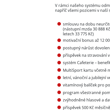
V rámci našeho systému odm
napříč všemi pozicemi v naší 
smlouvu na dobu neurčit
(nástupní mzda 30 888 Kč,
letech 33 775 Kč)
motivační bonus až 12 000
postupný nárůst dovolené
příspěvek na stravování 
systém Cafeterie – benefi
MultiSport kartu včetně
letní, vánoční a jubilejní 
vitamínový balíček pro p
program všestranné pomo
zvýhodněné hlasové a dat
příspěvek 500 Kč měsíčně 