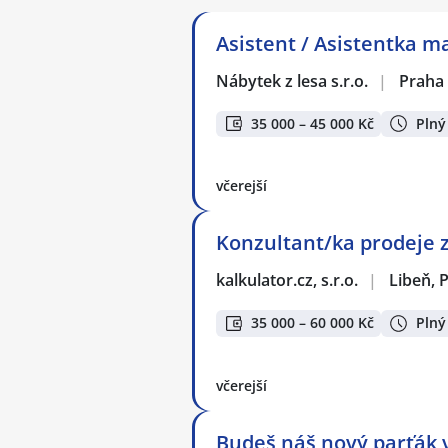
Asistent / Asistentka 
Nábytek z lesa s.r.o.
|
Praha
35 000 – 45 000 Kč
Plný
včerejší
Konzultant/ka prodeje 
kalkulator.cz, s.r.o.
|
Libeň, 
35 000 – 60 000 Kč
Plný
včerejší
Budeš náš nový parťák v