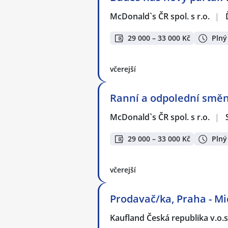
McDonald`s ČR spol. s r.o.
|
29 000 – 33 000 Kč
Plný
včerejší
Ranní a odpolední směn
McDonald`s ČR spol. s r.o.
|
29 000 – 33 000 Kč
Plný
včerejší
Prodavač/ka, Praha - Mi
Kaufland Česká republika v.o.s