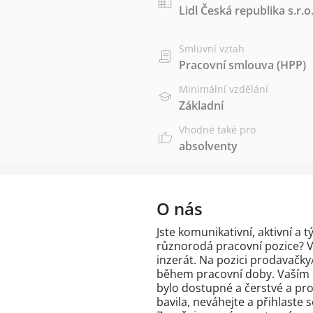
Lidl Česká republika s.r.o
Smluvní vztah
Pracovní smlouva (HPP)
Minimální vzdělání
Základní
Vhodné také pro
absolventy
O nás
Jste komunikativní, aktivní a 
různorodá pracovní pozice? V 
inzerát. Na pozici prodavačky
během pracovní doby. Vaším ú
bylo dostupné a čerstvé a pro
bavila, neváhejte a přihlaste 