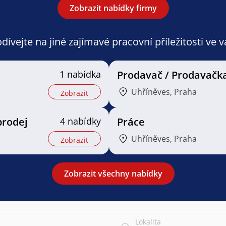
Zobrazit nabídky firmy
ívejte na jiné zajímavé pracovní příležitosti ve 
1 nabídka
Prodavač / Prodavačk
Uhříněves, Praha
Zobrazit
prodej
4 nabídky
Práce
Uhříněves, Praha
Zobrazit
Zobrazit všechny nabídky
Lokalita