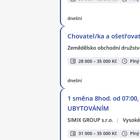
dnešní
Chovatel/ka a ošetřovate
Zemědělsko obchodní družstvo
28 000 – 35 000 Kč
Plný
dnešní
1 směna 8hod. od 07:00,
UBYTOVÁNÍM
SIMIX GROUP s.r.o.
|
Vysoké
31 000 – 35 000 Kč
Plný