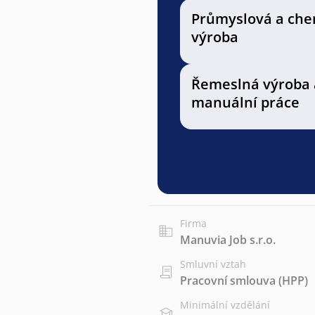
Průmyslová a che
výroba
Řemeslná výroba 
manuální práce
Firma
Manuvia Job s.r.o.
Smluvní vztah
Pracovní smlouva (HPP)
Minimální vzdělání