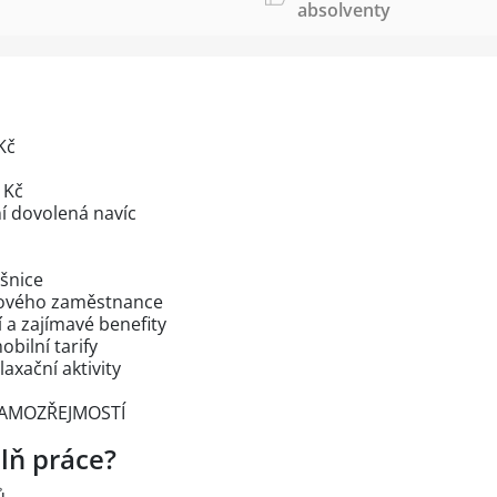
absolventy
Kč
 Kč
í dovolená navíc
šnice
nového zaměstnance
a zajímavé benefity
ilní tarify
axační aktivity
SAMOZŘEJMOSTÍ
lň práce?
ů