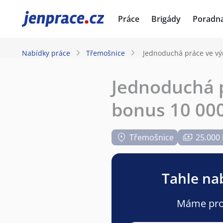
JenPráce.cz
Práce
Brigády
Poradn
Nabídky práce
Třemošnice
Jednoduchá práce ve vý
Jednoduchá 
bonus 10 000
Třemošnice
25.000
Tahle nab
Máme pro v