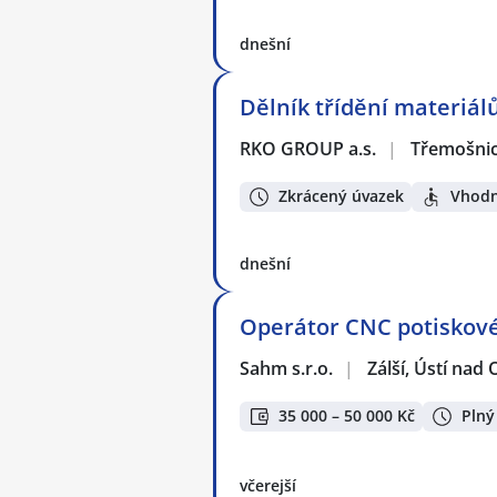
dnešní
Dělník třídění materiál
RKO GROUP a.s.
|
Třemošni
Zkrácený úvazek
Vhodn
dnešní
Operátor CNC potiskové
Sahm s.r.o.
|
Zálší, Ústí nad O
35 000 – 50 000 Kč
Plný
včerejší