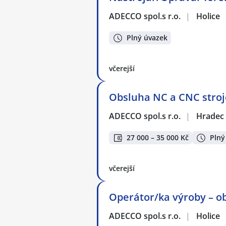
ADECCO spol.s r.o.
|
Holice
Plný úvazek
včerejší
Obsluha NC a CNC stroje
ADECCO spol.s r.o.
|
Hradec 
27 000 – 35 000 Kč
Plný
včerejší
Operátor/ka výroby – ob
ADECCO spol.s r.o.
|
Holice