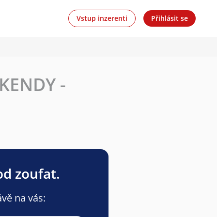
Vstup inzerenti
Přihlásit se
ÍKENDY -
od zoufat.
ávě na vás: