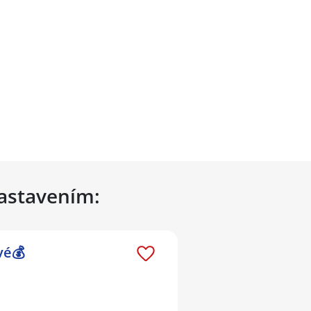
nastavením:
vé💰