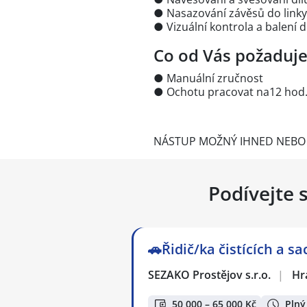
● Nasazování závěsů do linky
● Vizuální kontrola a balení d
Co od Vás požaduj
● Manuální zručnost
● Ochotu pracovat na12 hod.
NÁSTUP MOŽNÝ IHNED NEBO P
Podívejte 
🚗Řidič/ka čistících a s
SEZAKO Prostějov s.r.o.
|
Hr
50 000 – 65 000 Kč
Plný