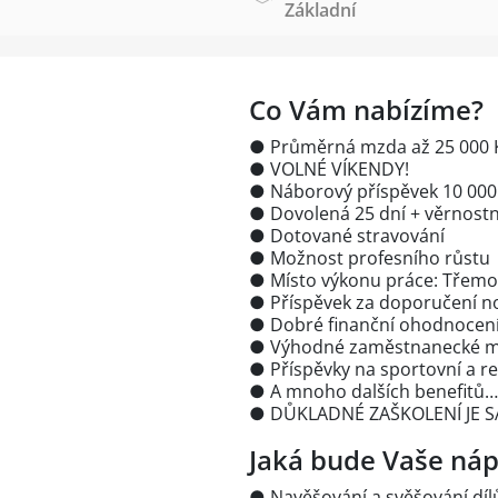
Základní
Co Vám nabízíme?
● Průměrná mzda až 25 000 
● VOLNÉ VÍKENDY!
● Náborový příspěvek 10 000
● Dovolená 25 dní + věrnostn
● Dotované stravování
● Možnost profesního růstu
● Místo výkonu práce: Třemo
● Příspěvek za doporučení 
● Dobré finanční ohodnocení 
● Výhodné zaměstnanecké mob
● Příspěvky na sportovní a rel
● A mnoho dalších benefitů…
● DŮKLADNÉ ZAŠKOLENÍ JE 
Jaká bude Vaše náp
● Navěšování a svěšování díl