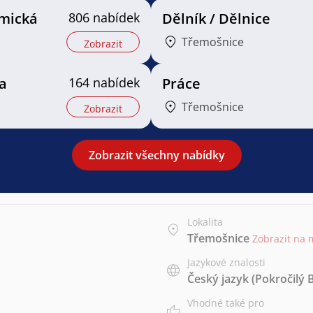
mická
806 nabídek
Dělník / Dělnice
Třemošnice
Zobrazit
a
164 nabídek
Práce
Třemošnice
Zobrazit
Zobrazit všechny nabídky
Lokalita
Třemošnice
Zobrazit na
Jazykové znalosti
Český jazyk
(Pokročilý 
Vhodné také pro