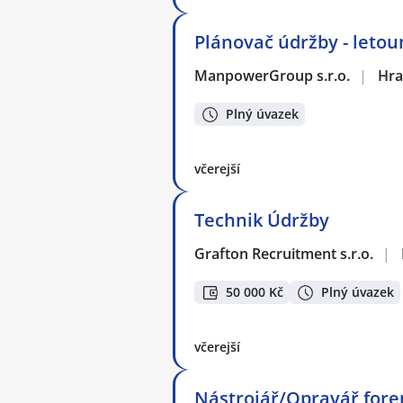
Plánovač údržby - letou
ManpowerGroup s.r.o.
|
Hra
Plný úvazek
včerejší
Technik Údržby
Grafton Recruitment s.r.o.
|
50 000 Kč
Plný úvazek
včerejší
Nástrojář/Opravář for