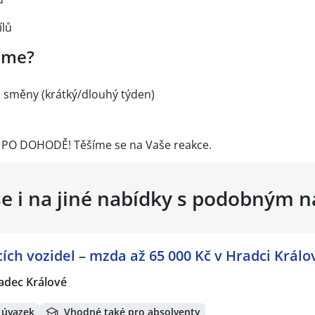
ílů
eme?
 směny (krátký/dlouhý týden)
O DOHODĚ! Těšíme se na Vaše reakce.
se i na jiné nabídky s podobným 
acích vozidel – mzda až 65 000 Kč v Hradci Králo
adec Králové
 úvazek
Vhodné také pro absolventy