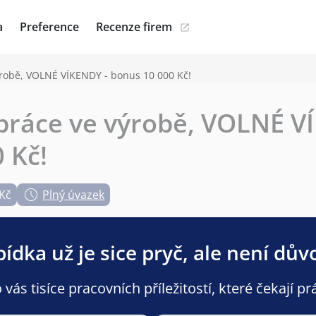
a
Preference
Recenze firem
robě, VOLNÉ VÍKENDY - bonus 10 000 Kč!
práce ve výrobě, VOLNÉ V
 Kč!
 Kč
Plný úvazek
ídka už je sice pryč, ale není dův
ás tisíce pracovních příležitostí, které čekají pr