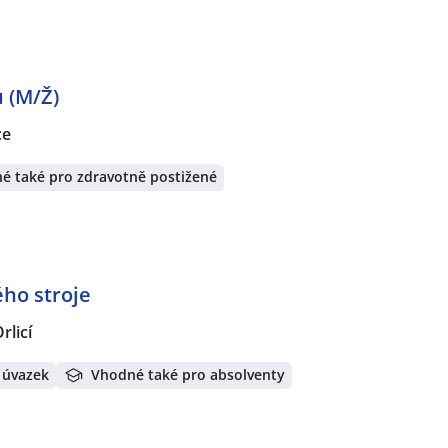
ů (M/Ž)
ce
é také pro zdravotně postižené
ho stroje
rlicí
 úvazek
Vhodné také pro absolventy