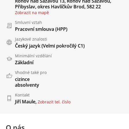
Ronov nad Sázavou 13, Ronov nad Sázavou,
Přibyslav, okres Havlíčkův Brod, 582 22
Zobrazit na mapě
Smluvní vztah
Pracovní smlouva (HPP)
Jazykové znalosti
Český jazyk
(Velmi pokročilý C1)
Minimální vzdělání
Základní
Vhodné také pro
cizince
absolventy
Kontakt
Jiří Maule,
Zobrazit tel. číslo
O nás