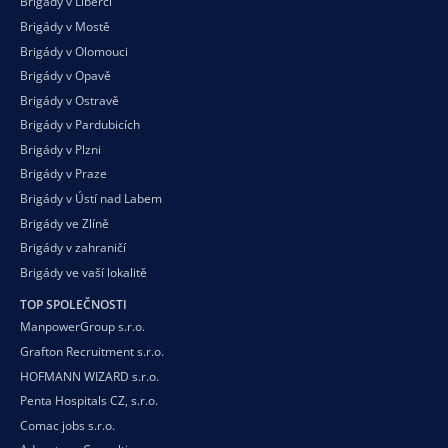
Brigády v Liberci
Brigády v Mostě
Brigády v Olomouci
Brigády v Opavě
Brigády v Ostravě
Brigády v Pardubicích
Brigády v Plzni
Brigády v Praze
Brigády v Ústí nad Labem
Brigády ve Zlíně
Brigády v zahraničí
Brigády ve vaší
lokalitě
TOP SPOLEČNOSTI
ManpowerGroup s.r.o.
Grafton Recruitment s.r.o.
HOFMANN WIZARD s.r.o.
Penta Hospitals CZ, s.r.o.
Comac jobs s.r.o.