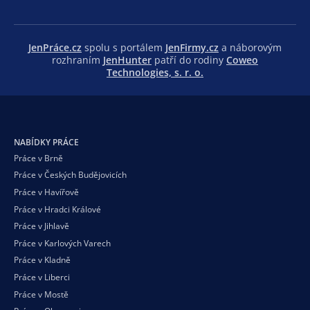
JenPráce.cz
spolu s portálem
JenFirmy.cz
a náborovým
rozhraním
JenHunter
patří do rodiny
Coweo
Technologies, s. r. o.
NABÍDKY PRÁCE
Práce v Brně
Práce v Českých Budějovicích
Práce v Havířově
Práce v Hradci Králové
Práce v Jihlavě
Práce v Karlových Varech
Práce v Kladně
Práce v Liberci
Práce v Mostě