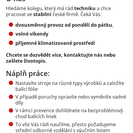
Hledáme kolegu, který má rád
techniku
a chce
pracovat ve
stabilní
české firmě. Čeká Vás:
dvousměnný provoz od pondělí do pátku
,
volné víkendy
příjemné klimatizované prostředí
Chcete se dozvědět více, kontaktujte nás nebo
zašlete životopis.
Náplň práce:
Nastavíte stroje na různé typy výrobků a založíte
balící fólie
V případě poruchy opravíte nebo vyměníte vadné
díly
V rámci prevence dohlídnete na bezproblémový
chod balících linek
To vše Vás rádi naučíme, přesto požadujeme
střední odborné vzdělání s výučním listem