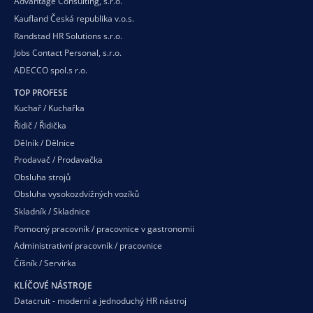
Advantage Consulting, s.r.o.
Kaufland Česká republika v.o.s.
Randstad HR Solutions s.r.o.
Jobs Contact Personal, s.r.o.
ADECCO spol.s r.o.
TOP PROFESE
Kuchař / Kuchařka
Řidič / Řidička
Dělník / Dělnice
Prodavač / Prodavačka
Obsluha strojů
Obsluha vysokozdvižných vozíků
Skladník / Skladnice
Pomocný pracovník / pracovnice v gastronomii
Administrativní pracovník / pracovnice
Číšník / Servírka
KLÍČOVÉ NÁSTROJE
Datacruit - moderní a jednoduchý HR nástroj