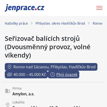
JenPráce.cz
Nabídky práce
Přibyslav, okres Havlíčkův Brod
Ronov na
Seřizovač balících strojů
(Dvousměnný provoz, volné
víkendy)
Ronov nad Sázavou, Přibyslav, Havlíčkův Brod
40.000 – 45.000 Kč
Plný úvazek
Firma
Amylon, a.s.
Lokalita