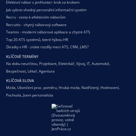
Efektivní nábor s jenHunter: krok za krokem
Jak vybrat vhodný personální informační systém
Recru - cesta k efektivním náborům
Recruitis - chytrý náborový software
Teamio - moderní náborová aplikace a chytré ATS
Top 20 ATS systémů, které hýbou HR
Zkratky v HR - znáte rozdíly mezi ATS, CRM, LMS?
KLÍČOVÉ TERMÍNY
Na dobu neurčitou
,
Projektant
,
Elektrikář
,
Vývoj
,
IT
,
Automobil
,
Bezpečnost
,
Lékař
,
Agentura
KLÍČOVÁ SLOVA
Mzda
,
Ukončení prac. poměru
,
Hrubá mzda
,
Nadřízený
,
Hodnocení
,
Pochvala
,
Jsem personalista