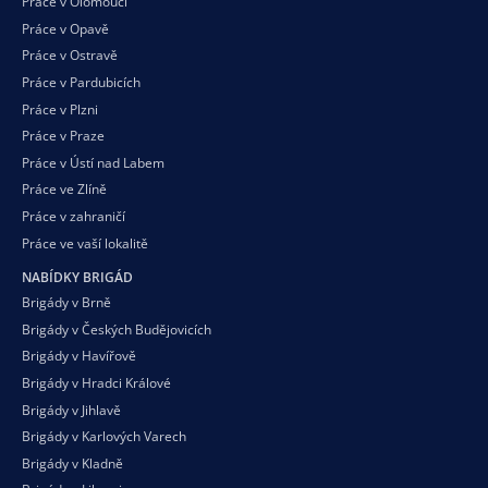
Práce v Olomouci
Práce v Opavě
Práce v Ostravě
Práce v Pardubicích
Práce v Plzni
Práce v Praze
Práce v Ústí nad Labem
Práce ve Zlíně
Práce v zahraničí
Práce ve vaší
lokalitě
NABÍDKY BRIGÁD
Brigády v Brně
Brigády v Českých Budějovicích
Brigády v Havířově
Brigády v Hradci Králové
Brigády v Jihlavě
Brigády v Karlových Varech
Brigády v Kladně