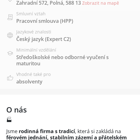
Zahradní 572, Polná, 588 13
Zobrazit na mapě
Smluvní vztah
Pracovní smlouva (HPP)
Jazykové znalosti
Český jazyk
(Expert C2)
Minimální vzdělání
Středoškolské nebo odborné vyučení s
maturitou
Vhodné také pro
absolventy
O nás
🏭
Jsme
rodinná firma s tradicí
, která si zakládá na
férovém jednání, stabilním zázemí a přátelském