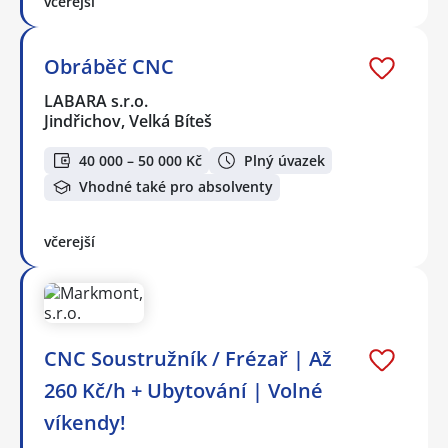
včerejší
Obráběč CNC
LABARA s.r.o.
Jindřichov, Velká Bíteš
40 000 – 50 000 Kč
Plný úvazek
Vhodné také pro absolventy
včerejší
CNC Soustružník / Frézař | Až
260 Kč/h + Ubytování | Volné
víkendy!