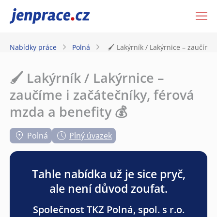
JenPráce.cz
Nabídky práce
Polná
🖌️ Lakýrník / Lakýrnice – zaučíme
🖌️ Lakýrník / Lakýrnice –
zaučíme i začátečníky, férová
mzda a benefity 💰
Polná
Plný úvazek
Tahle nabídka už je sice pryč,
ale není důvod zoufat.
Společnost TKZ Polná, spol. s r.o.