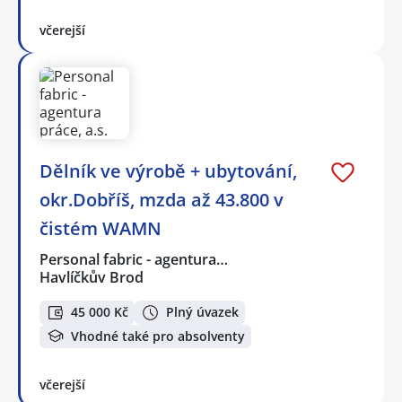
včerejší
Dělník ve výrobě + ubytování,
okr.Dobříš, mzda až 43.800 v
čistém WAMN
Personal fabric - agentura…
Havlíčkův Brod
45 000 Kč
Plný úvazek
Vhodné také pro absolventy
včerejší