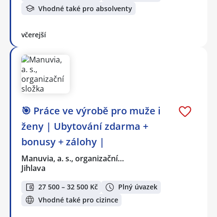
Vhodné také pro absolventy
včerejší
🎯 Práce ve výrobě pro muže i
ženy | Ubytování zdarma +
bonusy + zálohy |
Manuvia, a. s., organizační…
Jihlava
27 500 – 32 500 Kč
Plný úvazek
Vhodné také pro cizince