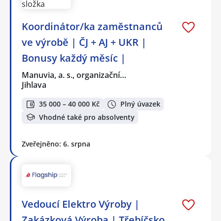
Koordinátor/ka zaměstnanců
ve výrobě | ČJ + AJ + UKR |
Bonusy každý měsíc |
Manuvia, a. s., organizační…
Jihlava
35 000 – 40 000 Kč
Plný úvazek
Vhodné také pro absolventy
Zveřejněno: 6. srpna
Vedoucí Elektro Výroby |
Zakázková Výroba | Třebíčsko