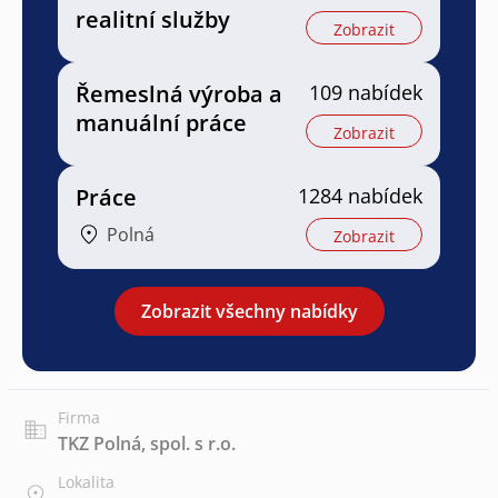
realitní služby
Zobrazit
Řemeslná výroba a
109 nabídek
manuální práce
Zobrazit
Práce
1284 nabídek
Polná
Zobrazit
Zobrazit všechny nabídky
Firma
TKZ Polná, spol. s r.o.
Lokalita