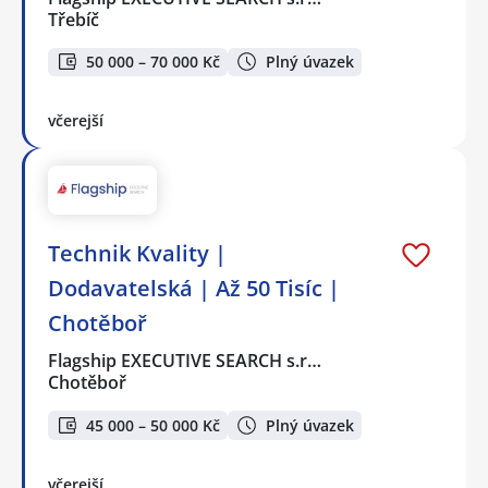
Třebíč
50 000 – 70 000 Kč
Plný úvazek
včerejší
Technik Kvality |
Dodavatelská | Až 50 Tisíc |
Chotěboř
Flagship EXECUTIVE SEARCH s.r…
Chotěboř
45 000 – 50 000 Kč
Plný úvazek
včerejší