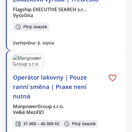
Flagship EXECUTIVE SEARCH s.r…
Vysočina
Plný úvazek
Zveřejněno: 6. srpna
Operátor lakovny | Pouze
ranní směna | Praxe není
nutná
ManpowerGroup s.r.o.
Velké Meziříčí
31 000 – 40 000 Kč
Plný úvazek