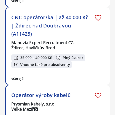
včerejší
CNC operátor/ka | až 40 000 Kč
| Ždírec nad Doubravou
(A11425)
Manuvia Expert Recruitment CZ…
Ždírec, Havlíčkův Brod
35 000 – 40 000 Kč
Plný úvazek
Vhodné také pro absolventy
včerejší
Operátor výroby kabelů
Prysmian Kabely, s.r.o.
Velké Meziříčí