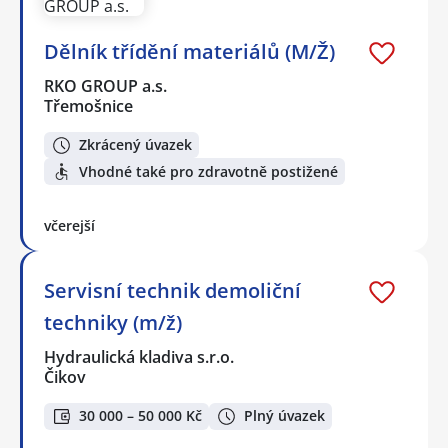
Dělník třídění materiálů (M/Ž)
RKO GROUP a.s.
Třemošnice
Zkrácený úvazek
Vhodné také pro zdravotně postižené
včerejší
Servisní technik demoliční
techniky (m/ž)
Hydraulická kladiva s.r.o.
Čikov
30 000 – 50 000 Kč
Plný úvazek