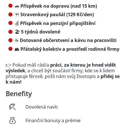
🚗
Příspěvek na dopravu (nad 15 km)
🍴
Stravenkový paušál (129 Kč/den)
💰
Příspěvek na penzijní připojištění
🏖️
5 týdnů dovolené
☕
Dotované občerstvení a kávu na pracovišti
👥
Přátelský kolektiv a prostředí rodinné firmy
👉 Pokud máš rád/a
práci, za kterou je hned vidět
výsledek
, a chceš být součástí firmy, kde se k lidem
přistupuje férově, pošli nám svůj životopis a
přidej se
k nám!
Benefity
Dovolená navíc
Finanční bonusy a prémie