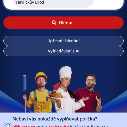
Havlíčkův Brod
Hledat
Upřesnit hledání
Vyhledávání s AI
Nebaví vás pokaždé vyplňovat políčka?
nebo
k účtu
JenPráce.cz
Přihlaste se
registrujte