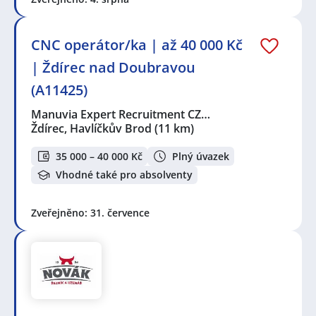
CNC operátor/ka | až 40 000 Kč
| Ždírec nad Doubravou
(A11425)
Manuvia Expert Recruitment CZ…
Ždírec, Havlíčkův Brod
(11 km)
35 000 – 40 000 Kč
Plný úvazek
Vhodné také pro absolventy
Zveřejněno: 31. července