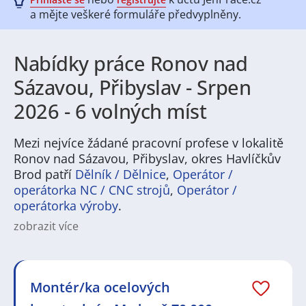
a mějte veškeré
formuláře předvyplněny.
Nabídky práce Ronov nad
Sázavou, Přibyslav - Srpen
2026 - 6 volných míst
Mezi nejvíce žádané pracovní profese v lokalitě
Ronov nad Sázavou, Přibyslav, okres Havlíčkův
Brod patří
Dělník / Dělnice
,
Operátor /
operátorka NC / CNC strojů
,
Operátor /
operátorka výroby
.
zobrazit více
Na
JenPráce.cz
naleznete širokou nabídku pravidelně
aktualizovaných a doplňovaných inzerátů
práce
i
brigády
. Najdete zde široké množství různých oborů
a profesí, o které mají firmy aktuálně největší zájem a
Montér/ka ocelových
je pro ně velmi podstatné obsadit pracovní pozici v co