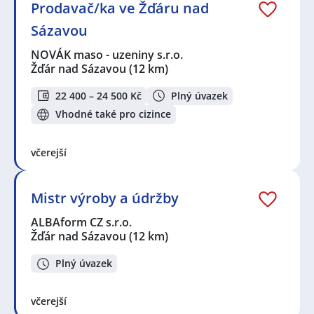
Prodavač/ka ve Žďáru nad
Sázavou
NOVÁK maso - uzeniny s.r.o.
Žďár nad Sázavou
(12 km)
22 400 – 24 500 Kč
Plný úvazek
Vhodné také pro cizince
včerejší
Mistr výroby a údržby
ALBAform CZ s.r.o.
Žďár nad Sázavou
(12 km)
Plný úvazek
včerejší