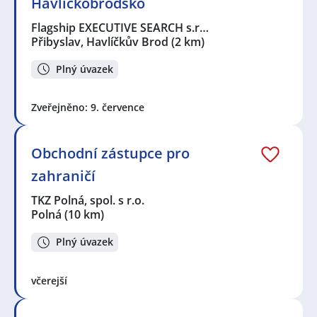
Havlíčkobrodsko
Flagship EXECUTIVE SEARCH s.r…
Přibyslav, Havlíčkův Brod
(2 km)
Plný úvazek
Zveřejněno: 9. července
Obchodní zástupce pro
zahraničí
TKZ Polná, spol. s r.o.
Polná
(10 km)
Plný úvazek
včerejší