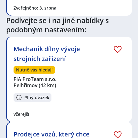
vývoj
,
Technik / technička automatizace
,
Procesní
Zveřejněno: 3. srpna
inženýr / inženýrka
Podívejte se i na jiné nabídky s
Seznam lokalit v zobrazených inzerátech:
podobným nastavením:
Celá ČR
,
Ronov nad Sázavou, Přibyslav, okres
Havlíčkův Brod
,
Pelhřimov
,
Humpolec
,
Jihlava
,
Chrudim
,
Čáslav
,
Přibyslav, okres Havlíčkův Brod
,
Polná
,
Polnička
,
Ždírec, okres Havlíčkův Brod
,
Žďár
Mechanik dílny vývoje
nad Sázavou
,
Ždírec nad Doubravou
,
Havlíčkův Brod
,
strojních zařízení
Chotěboř
,
Pávov, Jihlava
,
Vysoké Studnice
,
Měřín
,
Hruškové Dvory, Jihlava
,
Nové Město na Moravě
Nutně vás hledají
FIA ProTeam s.r.o.
Pelhřimov
(42 km)
Plný úvazek
včerejší
Prodejce vozů, který chce