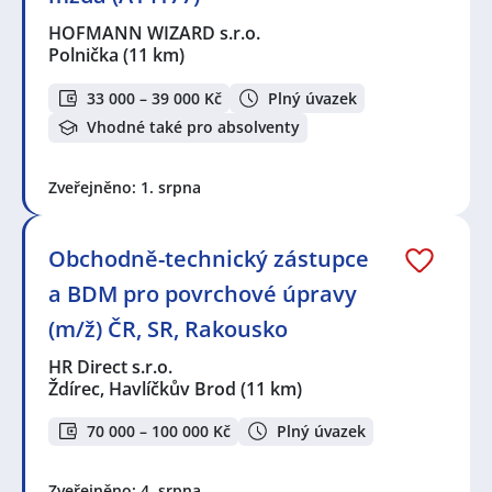
HOFMANN WIZARD s.r.o.
Polnička
(11 km)
33 000 – 39 000 Kč
Plný úvazek
Vhodné také pro absolventy
Zveřejněno: 1. srpna
Obchodně-technický zástupce
a BDM pro povrchové úpravy
(m/ž) ČR, SR, Rakousko
HR Direct s.r.o.
Ždírec, Havlíčkův Brod
(11 km)
70 000 – 100 000 Kč
Plný úvazek
Zveřejněno: 4. srpna