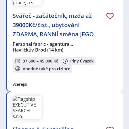
Svářeč - začátečník, mzda až
39000Kč/čist., ubytování
ZDARMA, RANNÍ směna JEGO
Personal fabric - agentura…
Havlíčkův Brod
(14 km)
37 600 – 45 000 Kč
Plný úvazek
Vhodné také pro cizince
včerejší