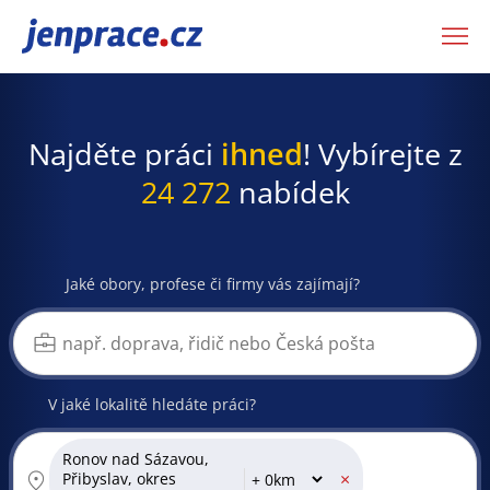
JenPráce.cz
Najděte práci
ihned
! Vybírejte z
24 272
nabídek
Jaké obory, profese či firmy vás zajímají?
V jaké lokalitě hledáte práci?
Ronov nad Sázavou,
×
Přibyslav, okres