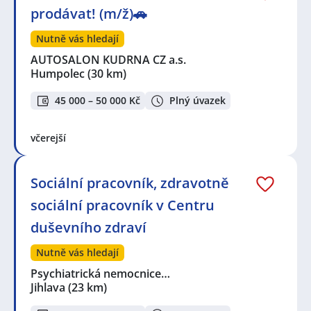
prodávat! (m/ž)🚗
Nutně vás hledají
AUTOSALON KUDRNA CZ a.s.
Humpolec
(30 km)
45 000 – 50 000 Kč
Plný úvazek
včerejší
Sociální pracovník, zdravotně
sociální pracovník v Centru
duševního zdraví
Nutně vás hledají
Psychiatrická nemocnice…
Jihlava
(23 km)