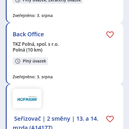
Zveřejněno: 3. srpna
Back Office
TKZ Polná, spol. s r.o.
Polná
(10 km)
Plný úvazek
Zveřejněno: 3. srpna
️ Seřizovač | 2 směny | 13. a 14.
mzda (A14177)