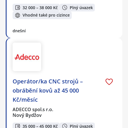
32 000 – 38 000 Kč
Plný úvazek
Vhodné také pro cizince
dnešní
Operátor/ka CNC strojů –
obrábění kovů až 45 000
Kč/měsíc
ADECCO spol.s r.o.
Nový Bydžov
35 000 – 45 000 Kč
Plný úvazek