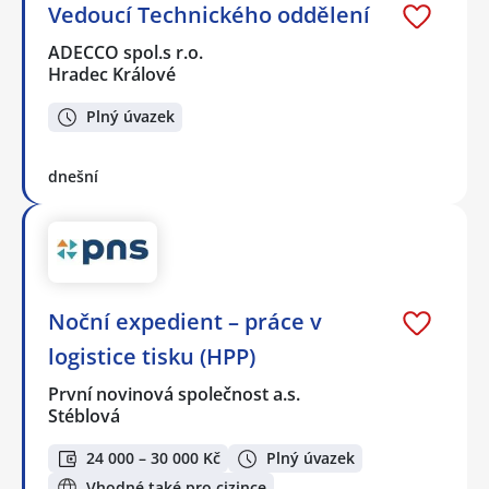
Vedoucí Technického oddělení
ADECCO spol.s r.o.
Hradec Králové
Plný úvazek
dnešní
Noční expedient – práce v
logistice tisku (HPP)
První novinová společnost a.s.
Stéblová
24 000 – 30 000 Kč
Plný úvazek
Vhodné také pro cizince