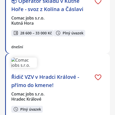
📦 Operátor skladu v Kutné
Hoře - svoz z Kolína a Čáslavi
Comac jobs s.r.o.
Kutná Hora
28 600 – 33 000 Kč
Plný úvazek
dnešní
Řidič VZV v Hradci Králové -
přímo do kmene!
Comac jobs s.r.o.
Hradec Králové
Plný úvazek