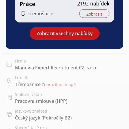
Práce
2192 nabídek
Třemošnice
Zobrazit
Zobrazit všechny nabídky
Firma
Manuvia Expert Recruitment CZ, s.r.o.
Lokalita
Třemošnice
Zobrazit na mapě
Smluvní vztah
Pracovní smlouva (HPP)
Jazykové znalosti
Český jazyk
(Pokročilý B2)
Vhodné také pro