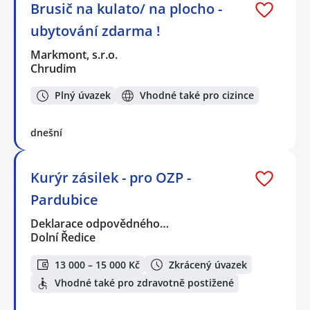
Brusič na kulato/ na plocho -
ubytování zdarma !
Markmont, s.r.o.
Chrudim
Plný úvazek
Vhodné také pro cizince
dnešní
Kurýr zásilek - pro OZP -
Pardubice
Deklarace odpovědného…
Dolní Ředice
13 000 – 15 000 Kč
Zkrácený úvazek
Vhodné také pro zdravotně postižené