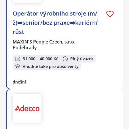
Operátor výrobního stroje (m/
ž)➡️senior/bez praxe➡️kariérní
růst
MAXIN'S People Czech, s.r.o.
Poděbrady
31 000 – 40 000 Kč
Plný úvazek
Vhodné také pro absolventy
dnešní