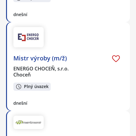
dnešní
Mistr výroby (m/ž)
ENERGO CHOCEŇ, s.r.o.
Choceň
Plný úvazek
dnešní