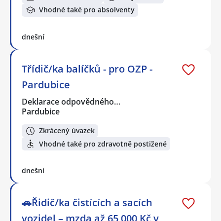
Vhodné také pro absolventy
dnešní
Třídič/ka balíčků - pro OZP -
Pardubice
Deklarace odpovědného…
Pardubice
Zkrácený úvazek
Vhodné také pro zdravotně postižené
dnešní
🚗Řidič/ka čistících a sacích
vozidel – mzda až 65 000 Kč v