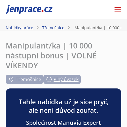
JenPráce.cz
Nabídky práce
Třemošnice
Manipulant/ka | 10 000 ná
Manipulant/ka | 10 000
nástupní bonus | VOLNÉ
VÍKENDY
Třemošnice
Plný úvazek
Tahle nabídka už je sice pryč,
ale není důvod zoufat.
Společnost Manuvia Expert