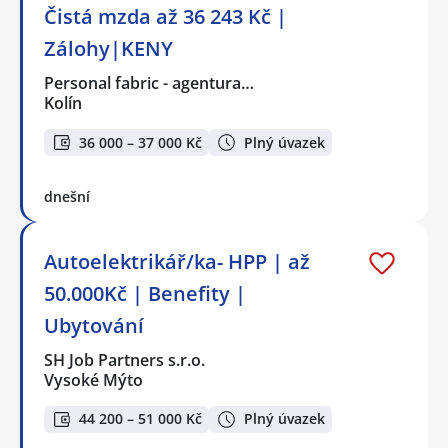
Čistá mzda až 36 243 Kč |
Zálohy|KENY
Personal fabric - agentura…
Kolín
36 000 – 37 000 Kč
Plný úvazek
dnešní
Autoelektrikář/ka- HPP | až
50.000Kč | Benefity |
Ubytování
SH Job Partners s.r.o.
Vysoké Mýto
44 200 – 51 000 Kč
Plný úvazek