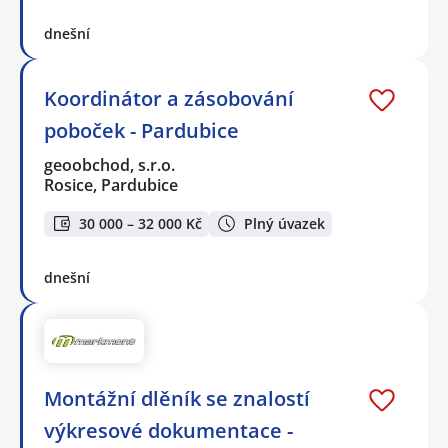
dnešní
Koordinátor a zásobování
poboček - Pardubice
geoobchod, s.r.o.
Rosice, Pardubice
30 000 – 32 000 Kč
Plný úvazek
dnešní
Montážní dlěník se znalostí
výkresové dokumentace -