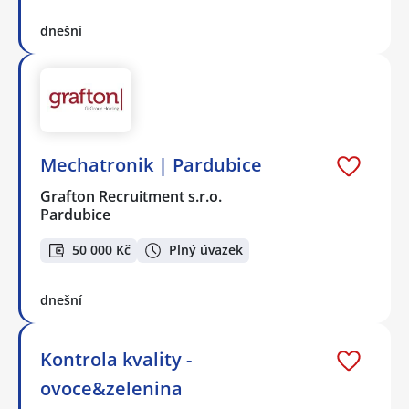
dnešní
Mechatronik | Pardubice
Grafton Recruitment s.r.o.
Pardubice
50 000 Kč
Plný úvazek
dnešní
Kontrola kvality -
ovoce&zelenina