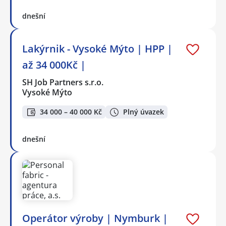
dnešní
Lakýrnik - Vysoké Mýto | HPP |
až 34 000Kč |
SH Job Partners s.r.o.
Vysoké Mýto
34 000 – 40 000 Kč
Plný úvazek
dnešní
Operátor výroby | Nymburk |