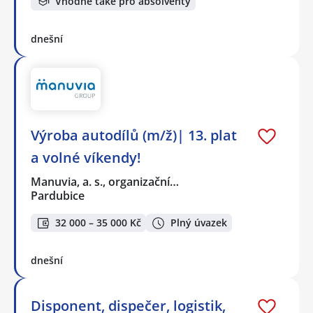
Vhodné také pro absolventy
dnešní
Výroba autodílů (m/ž)| 13. plat
a volné víkendy!
Manuvia, a. s., organizační…
Pardubice
32 000 – 35 000 Kč
Plný úvazek
dnešní
Disponent, dispečer, logistik,