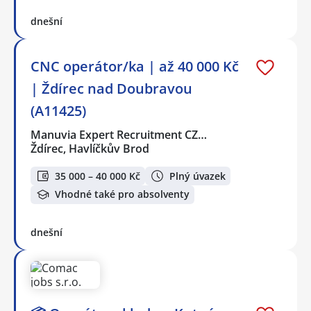
dnešní
CNC operátor/ka | až 40 000 Kč
| Ždírec nad Doubravou
(A11425)
Manuvia Expert Recruitment CZ…
Ždírec, Havlíčkův Brod
35 000 – 40 000 Kč
Plný úvazek
Vhodné také pro absolventy
dnešní