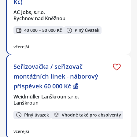
Kč)
AC Jobs, s.r.o.
Rychnov nad Kněžnou
40 000 – 50 000 Kč
Plný úvazek
včerejší
Seřizovačka / seřizovač
montážních linek - náborový
příspěvek 60 000 Kč 💰
Weidmüller Lanškroun s.r.o.
Lanškroun
Plný úvazek
Vhodné také pro absolventy
včerejší