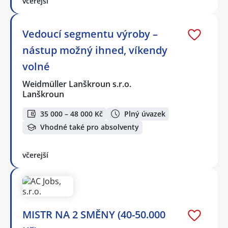
včerejší
Vedoucí segmentu výroby –
nástup možný ihned, víkendy
volné
Weidmüller Lanškroun s.r.o.
Lanškroun
35 000 – 48 000 Kč
Plný úvazek
Vhodné také pro absolventy
včerejší
MISTR NA 2 SMĚNY (40-50.000