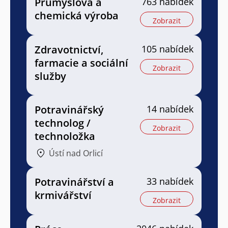
Průmyslová a
763 nabídek
chemická výroba
Zobrazit
Zdravotnictví,
105 nabídek
farmacie a sociální
Zobrazit
služby
Potravinářský
14 nabídek
technolog /
Zobrazit
technoložka
Ústí nad Orlicí
Potravinářství a
33 nabídek
krmivářství
Zobrazit