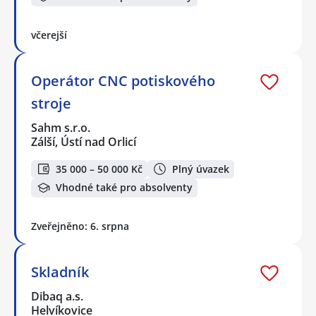
včerejší
Operátor CNC potiskového
stroje
Sahm s.r.o.
Zálší, Ústí nad Orlicí
35 000 – 50 000 Kč
Plný úvazek
Vhodné také pro absolventy
Zveřejněno: 6. srpna
Skladník
Dibaq a.s.
Helvíkovice