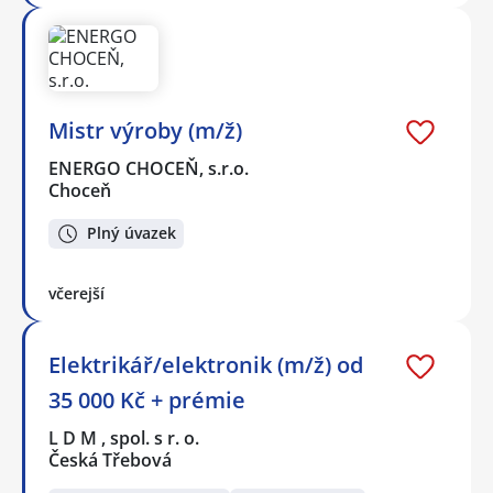
Mistr výroby (m/ž)
ENERGO CHOCEŇ, s.r.o.
Choceň
Plný úvazek
včerejší
Elektrikář/elektronik (m/ž) od
35 000 Kč + prémie
L D M , spol. s r. o.
Česká Třebová