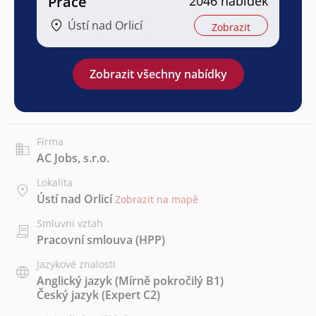
Práce
2046 nabídek
Ústí nad Orlicí
Zobrazit
Zobrazit všechny nabídky
Firma
AC Jobs, s.r.o.
Lokalita
Ústí nad Orlicí
Zobrazit na mapě
Smluvní vztah
Pracovní smlouva (HPP)
Jazykové znalosti
Anglický jazyk
(Mírně pokročilý B1)
Český jazyk
(Expert C2)