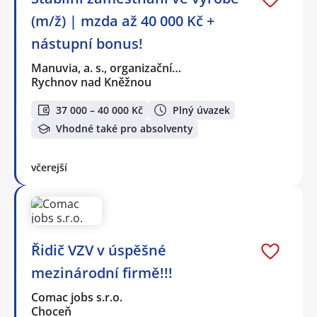
(m/ž) | mzda až 40 000 Kč +
nástupní bonus!
Manuvia, a. s., organizační…
Rychnov nad Kněžnou
37 000 – 40 000 Kč
Plný úvazek
Vhodné také pro absolventy
včerejší
Řidič VZV v úspěšné
mezinárodní firmě!!!
Comac jobs s.r.o.
Choceň