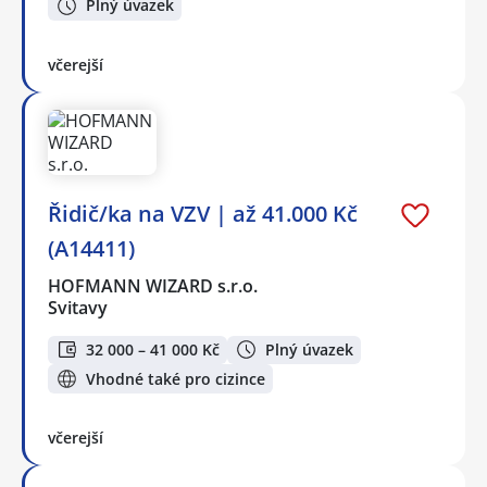
Plný úvazek
včerejší
Řidič/ka na VZV | až 41.000 Kč
(A14411)
HOFMANN WIZARD s.r.o.
Svitavy
32 000 – 41 000 Kč
Plný úvazek
Vhodné také pro cizince
včerejší