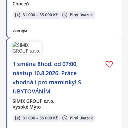
Choceň
31 000 – 35 000 Kč
Plný úvazek
včerejší
1 směna 8hod. od 07:00,
nástup 10.8.2026. Práce
vhodná i pro maminky! S
UBYTOVÁNÍM
SIMIX GROUP s.r.o.
Vysoké Mýto
31 000 – 35 000 Kč
Plný úvazek