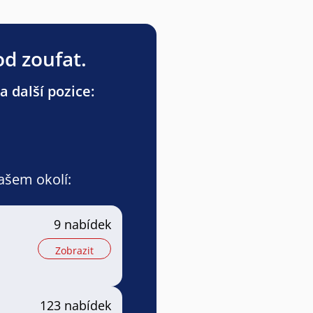
od zoufat.
a další pozice:
vašem okolí:
9 nabídek
Zobrazit
123 nabídek