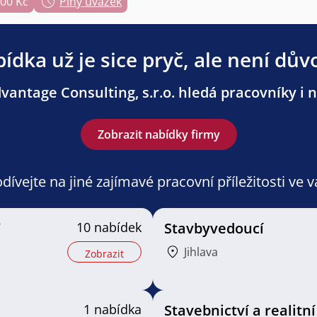
000 Kč
Plný úvazek
ídka už je sice pryč, ale není dův
antage Consulting, s.r.o. hledá pracovníky i n
Zobrazit nabídky firmy
ívejte na jiné zajímavé pracovní příležitosti ve 
/
10 nabídek
Stavbyvedoucí
Jihlava
Zobrazit
1 nabídka
Stavebnictví a realitní