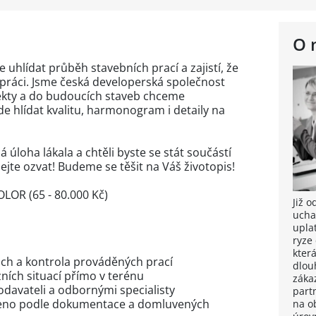
O 
 uhlídat průběh stavebních prací a zajistí, že
práci. Jsme česká developerská společnost
ekty a do budoucích staveb chceme
e hlídat kvalitu, harmonogram i detaily na
úloha lákala a chtěli byste se stát součástí
ejte ozvat! Budeme se těšit na Váš životopis!
OR (65 - 80.000 Kč)
Již 
ucha
upla
ryze
kter
ch a kontrola prováděných prací
dlou
ních situací přímo v terénu
záka
odavateli a odbornými specialisty
part
edeno podle dokumentace a domluvených
na o