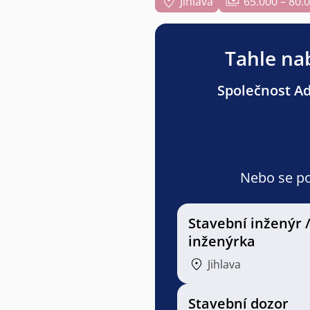
Jihlava
65.000 – 80.
Tahle nab
Společnost Adv
Nebo se pod
Stavební inženýr 
inženýrka
Jihlava
Stavební dozor