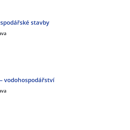
ospodářské stavby
lava
 – vodohospodářství
lava