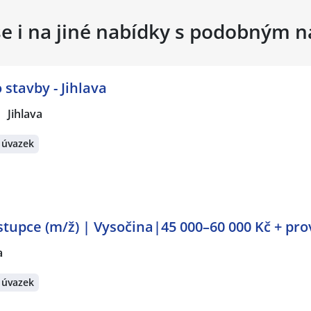
se i na jiné nabídky s podobným 
stavby - Jihlava
Jihlava
 úvazek
upce (m/ž) | Vysočina|45 000–60 000 Kč + pro
a
 úvazek