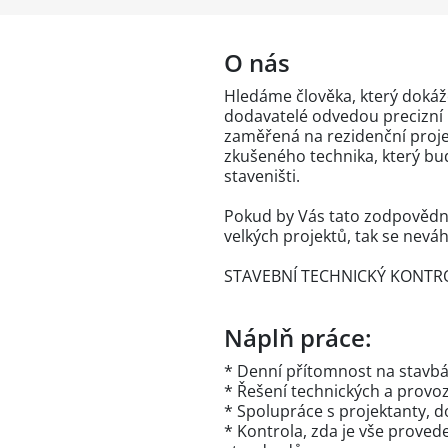
O nás
Hledáme člověka, který dokáže
dodavatelé odvedou precizní 
zaměřená na rezidenční proj
zkušeného technika, který bud
staveništi.
Pokud by Vás tato zodpovědná 
velkých projektů, tak se neváh
STAVEBNÍ TECHNICKÝ KONTROL
Náplň práce:
* Denní přítomnost na stavbá
* Řešení technických a provoz
* Spolupráce s projektanty, d
* Kontrola, zda je vše prov