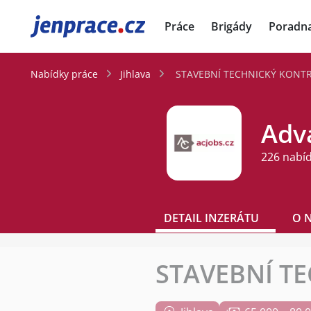
JenPráce.cz
Práce
Brigády
Poradn
Nabídky práce
Jihlava
STAVEBNÍ TECHNICKÝ KONTRO
Adva
226 nabí
DETAIL INZERÁTU
O 
STAVEBNÍ TE