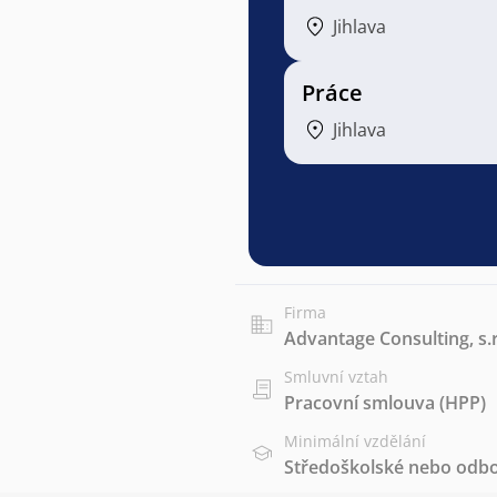
Jihlava
Práce
Jihlava
Firma
Advantage Consulting, s.r
Smluvní vztah
Pracovní smlouva (HPP)
Minimální vzdělání
Středoškolské nebo odbo