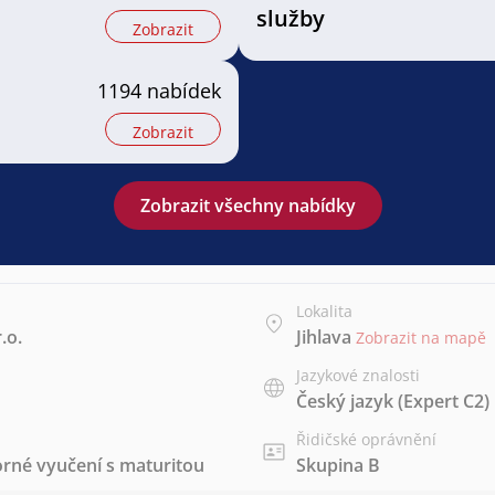
služby
Zobrazit
1194 nabídek
Zobrazit
Zobrazit všechny nabídky
Lokalita
.o.
Jihlava
Zobrazit na mapě
Jazykové znalosti
Český jazyk
(Expert C2)
Řidičské oprávnění
rné vyučení s maturitou
Skupina B