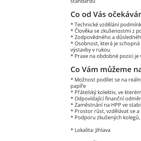
standardů
Co od Vás očekává
* Technické vzdělání podmín
* Člověka se zkušenostmi z po
* Zodpovědného a důsledného
* Osobnost, která je schopná
výstavby v rukou
* Praxe na obdobné pozici je
Co Vám můžeme na
* Možnost podílet se na reáln
papíře
* Přátelský kolektiv, ve které
* Odpovídající finanční odměn
* Zaměstnání na HPP ve stabil
* Prostor růst, vzdělávat se 
* Podporu zkušených kolegů, 
* Lokalita: Jihlava