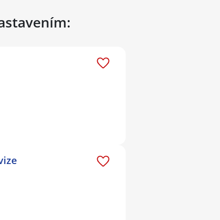
nastavením:
vize