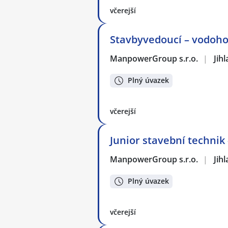
včerejší
Stavbyvedoucí – vodoh
ManpowerGroup s.r.o.
|
Jih
Plný úvazek
včerejší
Junior stavební technik
ManpowerGroup s.r.o.
|
Jih
Plný úvazek
včerejší