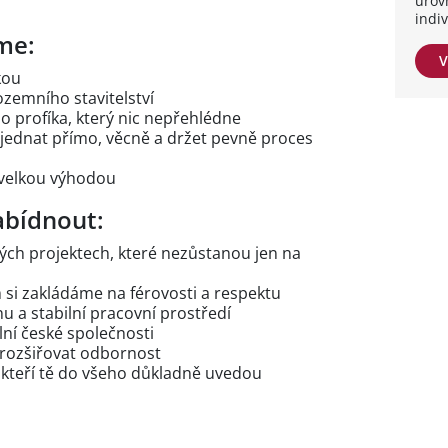
úrov
indi
me:
V
kou
zemního stavitelství
 profíka, který nic nepřehlédne
 jednat přímo, věcně a držet pevně proces
 velkou výhodou
bídnout:
ých projektech, které nezůstanou jen na
m si zakládáme na férovosti a respektu
u a stabilní pracovní prostředí
ní české společnosti
a rozšiřovat odbornost
kteří tě do všeho důkladně uvedou