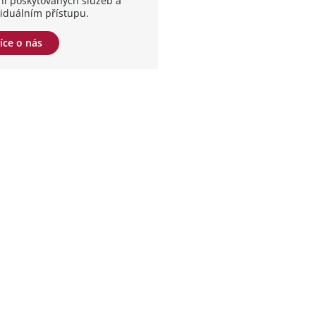
ni poskytovaných služeb a
viduálním přístupu.
íce o nás