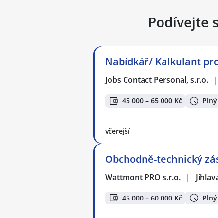
Podívejte 
Nabídkář/ Kalkulant pro 
Jobs Contact Personal, s.r.o.
|
45 000 – 65 000 Kč
Plný
včerejší
Obchodně-technický zást
Wattmont PRO s.r.o.
|
Jihlav
45 000 – 60 000 Kč
Plný