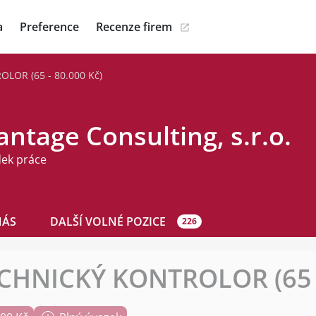
a
Preference
Recenze firem
LOR (65 - 80.000 Kč)
ntage Consulting, s.r.o.
dek práce
NÁS
DALŠÍ VOLNÉ POZICE
226
CHNICKÝ KONTROLOR (65 -