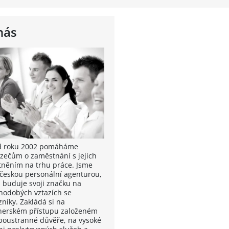
nás
od roku 2002 pomáháme
zečům o zaměstnání s jejich
tněním na trhu práce. Jsme
 českou personální agenturou,
á buduje svoji značku na
hodobých vztazích se
zníky. Zakládá si na
nerském přístupu založeném
boustranné důvěře, na vysoké