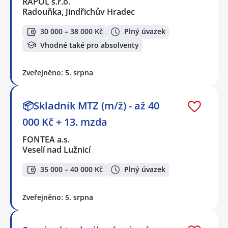
RAPOL s.r.o.
Radouňka, Jindřichův Hradec
30 000 – 38 000 Kč
Plný úvazek
Vhodné také pro absolventy
Zveřejněno: 5. srpna
📦Skladník MTZ (m/ž) - až 40
000 Kč + 13. mzda
FONTEA a.s.
Veselí nad Lužnicí
35 000 – 40 000 Kč
Plný úvazek
Zveřejněno: 5. srpna