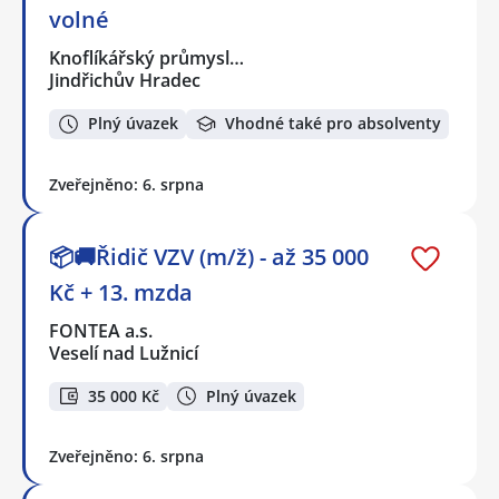
volné
Knoflíkářský průmysl…
Jindřichův Hradec
Plný úvazek
Vhodné také pro absolventy
Zveřejněno: 6. srpna
📦🚚Řidič VZV (m/ž) - až 35 000
Kč + 13. mzda
FONTEA a.s.
Veselí nad Lužnicí
35 000 Kč
Plný úvazek
Zveřejněno: 6. srpna