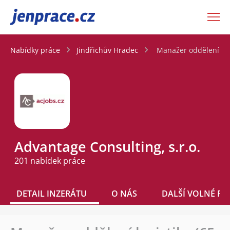
JenPráce.cz
Nabídky práce
Jindřichův Hradec
Manažer oddělení logi
Advantage Consulting, s.r.o.
201 nabídek práce
DETAIL INZERÁTU
O NÁS
DALŠÍ VOLNÉ PO