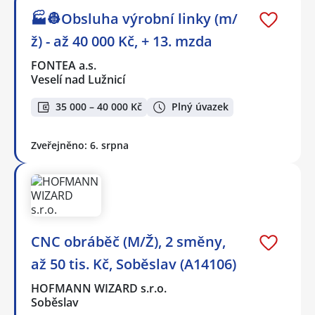
🏭👷Obsluha výrobní linky (m/
ž) - až 40 000 Kč, + 13. mzda
FONTEA a.s.
Veselí nad Lužnicí
35 000 – 40 000 Kč
Plný úvazek
Zveřejněno: 6. srpna
CNC obráběč (M/Ž), 2 směny,
až 50 tis. Kč, Soběslav (A14106)
HOFMANN WIZARD s.r.o.
Soběslav