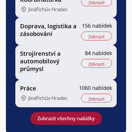
Zobrazit
Jindřichův Hradec
Doprava, logistika a
156 nabídek
zásobování
Zobrazit
Strojírenství a
84 nabídek
automobilový
Zobrazit
průmysl
Práce
1060 nabídek
Jindřichův Hradec
Zobrazit
Zobrazit všechny nabídky