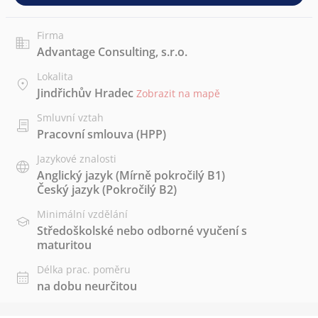
Firma
Advantage Consulting, s.r.o.
Lokalita
Jindřichův Hradec
Zobrazit na mapě
Smluvní vztah
Pracovní smlouva (HPP)
Jazykové znalosti
Anglický jazyk
(Mírně pokročilý B1)
Český jazyk
(Pokročilý B2)
Minimální vzdělání
Středoškolské nebo odborné vyučení s
maturitou
Délka prac. poměru
na dobu neurčitou