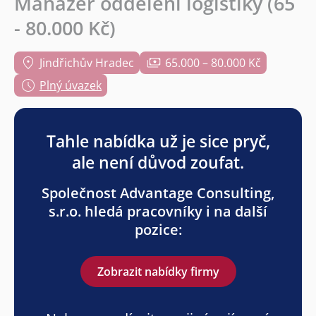
Manažer oddělení logistiky (65
- 80.000 Kč)
Jindřichův Hradec
65.000 – 80.000 Kč
Plný úvazek
Tahle nabídka už je sice pryč,
ale není důvod zoufat.
Společnost Advantage Consulting,
s.r.o. hledá pracovníky i na další
pozice:
Zobrazit nabídky firmy