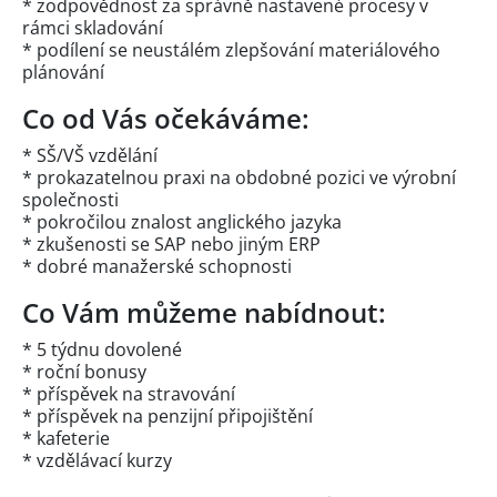
* zodpovědnost za správně nastavené procesy v
rámci skladování
* podílení se neustálém zlepšování materiálového
plánování
Co od Vás očekáváme:
* SŠ/VŠ vzdělání
* prokazatelnou praxi na obdobné pozici ve výrobní
společnosti
* pokročilou znalost anglického jazyka
* zkušenosti se SAP nebo jiným ERP
* dobré manažerské schopnosti
Co Vám můžeme nabídnout:
* 5 týdnu dovolené
* roční bonusy
* příspěvek na stravování
* příspěvek na penzijní připojištění
* kafeterie
* vzdělávací kurzy