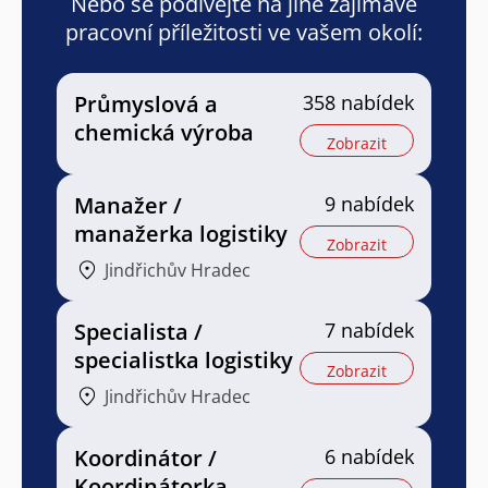
Nebo se podívejte na jiné zajímavé
pracovní příležitosti ve vašem okolí:
Průmyslová a
358 nabídek
chemická výroba
Zobrazit
Manažer /
9 nabídek
manažerka logistiky
Zobrazit
Jindřichův Hradec
Specialista /
7 nabídek
specialistka logistiky
Zobrazit
Jindřichův Hradec
Koordinátor /
6 nabídek
Koordinátorka