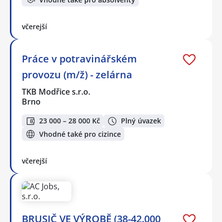
včerejší
Práce v potravinářském
provozu (m/ž) - zelárna
TKB Modřice s.r.o.
Brno
23 000 – 28 000 Kč
Plný úvazek
Vhodné také pro cizince
včerejší
BRUSIČ VE VÝROBĚ (38-42.000