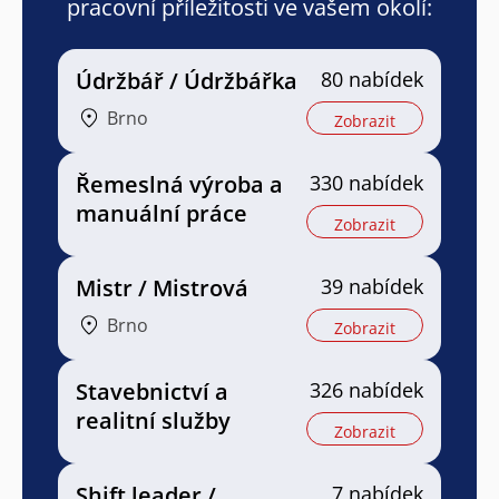
pracovní příležitosti ve vašem okolí:
Údržbář / Údržbářka
80 nabídek
Brno
Zobrazit
Řemeslná výroba a
330 nabídek
manuální práce
Zobrazit
Mistr / Mistrová
39 nabídek
Brno
Zobrazit
Stavebnictví a
326 nabídek
realitní služby
Zobrazit
Shift leader /
7 nabídek