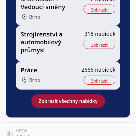
Vedoucí směny
Zobrazit
Brno
Strojírenství a
318 nabídek
automobilový
Zobrazit
průmysl
Práce
2666 nabídek
Brno
Zobrazit
Zobrazit všechny nabídky
Firma