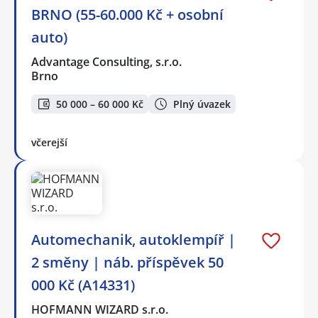
BRNO (55-60.000 Kč + osobní
auto)
Advantage Consulting, s.r.o.
Brno
50 000 – 60 000 Kč
Plný úvazek
včerejší
Automechanik, autoklempíř |
2 směny | náb. příspěvek 50
000 Kč (A14331)
HOFMANN WIZARD s.r.o.