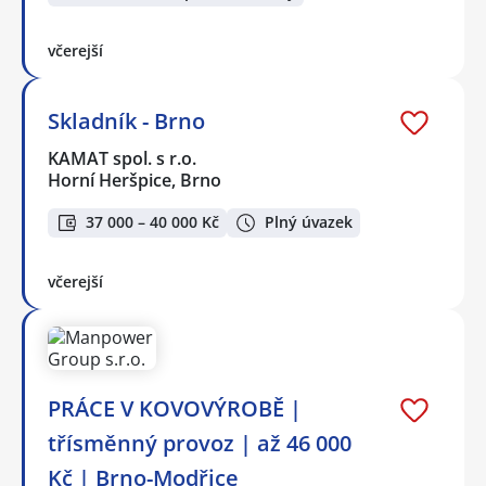
včerejší
Skladník - Brno
KAMAT spol. s r.o.
Horní Heršpice, Brno
37 000 – 40 000 Kč
Plný úvazek
včerejší
PRÁCE V KOVOVÝROBĚ |
třísměnný provoz | až 46 000
Kč | Brno-Modřice