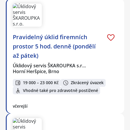
Pravidelný úklid firemních
prostor 5 hod. denně (pondělí
až pátek)
Úklidový servis ŠKAROUPKA s.r…
Horní Heršpice, Brno
19 000 – 23 000 Kč
Zkrácený úvazek
Vhodné také pro zdravotně postižené
včerejší