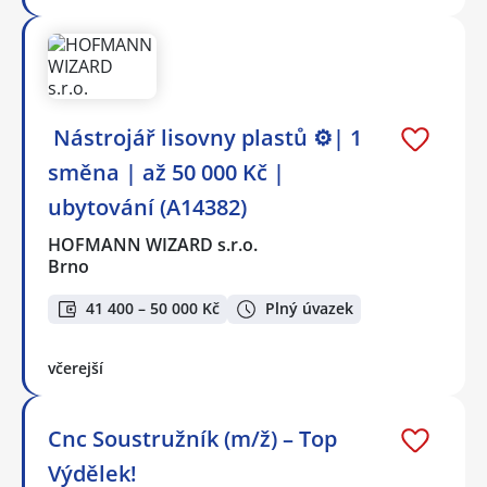
️ Nástrojář lisovny plastů ⚙️| 1
směna | až 50 000 Kč |
ubytování (A14382)
HOFMANN WIZARD s.r.o.
Brno
41 400 – 50 000 Kč
Plný úvazek
včerejší
Cnc Soustružník (m/ž) – Top
Výdělek!