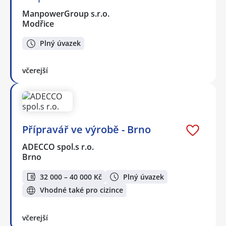
ManpowerGroup s.r.o.
Modřice
Plný úvazek
včerejší
Přípravář ve výrobě - Brno
ADECCO spol.s r.o.
Brno
32 000 – 40 000 Kč
Plný úvazek
Vhodné také pro cizince
včerejší