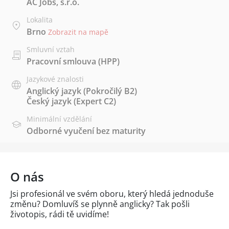
AC Jobs, s.r.o.
Lokalita
Brno
Zobrazit na mapě
Smluvní vztah
Pracovní smlouva (HPP)
Jazykové znalosti
Anglický jazyk
(Pokročilý B2)
Český jazyk
(Expert C2)
Minimální vzdělání
Odborné vyučení bez maturity
O nás
Jsi profesionál ve svém oboru, který hledá jednoduše
změnu? Domluvíš se plynně anglicky? Tak pošli
životopis, rádi tě uvidíme!