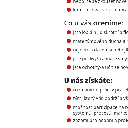
nebojíte se zkoušet nové 
komunikovat se spoluprac
Co u vás oceníme:
jste loajální, diskrétní a fle
máte týmového ducha a r
nejdete s davem a nebojí
jste pečlivý/á a máte smys
jste ochotný/á učit se n
U nás získáte:
rozmanitou práci v přáte
tým, který Vás podrží a v
možnost participace na ro
systémů, procesů, market
zázemí pro osobní a prof