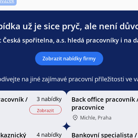
úvazek
ídka už je sice pryč, ale není dův
 Česká spořitelna, a.s. hledá pracovníky i na da
Zobrazit nabídky firmy
ívejte na jiné zajímavé pracovní příležitosti ve 
racovník /
3 nabídky
Back office pracovník 
pracovnice
Zobrazit
Michle, Praha
ákaznický
4 nabídky
Bankovní specialista /