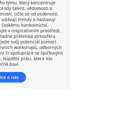
ho týmu, který koncentruje
orodý talent, vědomosti a
enosti. Učte se od osobností,
 udávají trendy a nastavují
 českému bankovnictví.
jte v inspirativním prostředí,
vládne přátelská atmosféra.
íjejte svůj potenciál pomocí
tivních workshopů, odborných
ení či spolupráce se špičkovými
. Najděte práci, která Vás
ečně baví.
íce o nás