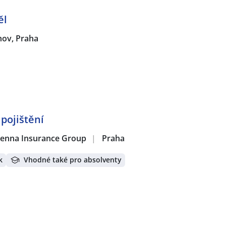
ěl
hov, Praha
pojištění
 Vienna Insurance Group
|
Praha
k
Vhodné také pro absolventy