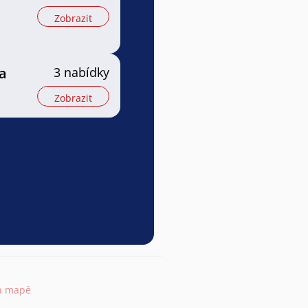
Zobrazit
a
3 nabídky
Zobrazit
na mapě