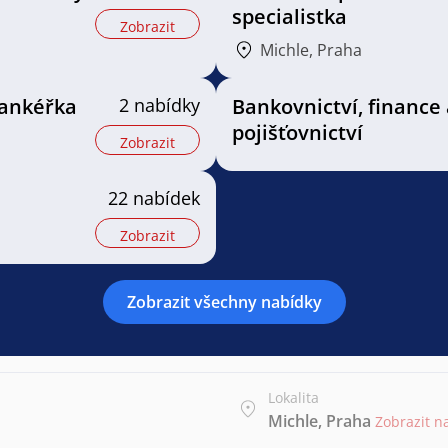
specialistka
Zobrazit
Michle, Praha
bankéřka
2 nabídky
Bankovnictví, finance 
pojišťovnictví
Zobrazit
22 nabídek
Zobrazit
Zobrazit všechny nabídky
Lokalita
Michle, Praha
Zobrazit 