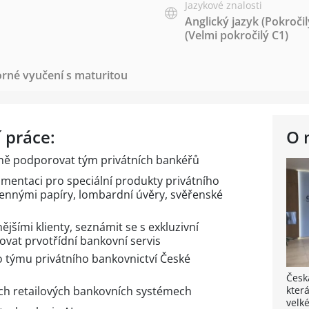
Jazykové znalosti
Anglický jazyk
(Pokročil
(Velmi pokročilý C1)
rné vyučení s maturitou
 práce:
O 
sně podporovat tým privátních bankéřů
mentaci pro speciální produkty privátního
cennými papíry, lombardní úvěry, svěřenské
ějšími klienty, seznámit se s exkluzivní
ovat prvotřídní bankovní servis
 týmu privátního bankovnictví České
Česk
ech retailových bankovních systémech
kter
velk