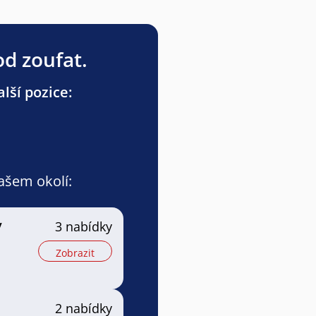
od zoufat.
lší pozice:
vašem okolí:
/
3 nabídky
Zobrazit
2 nabídky