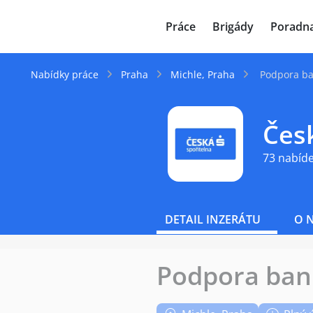
JenPráce.cz
Práce
Brigády
Poradn
Nabídky práce
Praha
Michle, Praha
Podpora ba
Česk
73 nabíd
DETAIL INZERÁTU
O 
Podpora bank