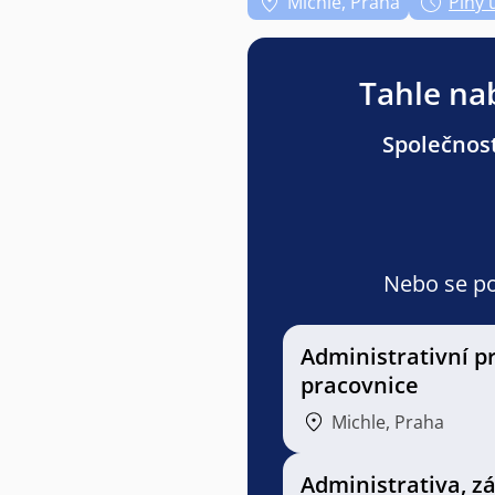
Michle, Praha
Plný 
Tahle nab
Společnost
Nebo se pod
Administrativní p
pracovnice
Michle, Praha
Administrativa, z