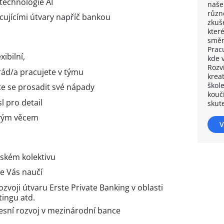
technologie AI
naše
různ
ujícími útvary napříč bankou
zkuš
které
směr
Pracu
xibilní,
kde 
Rozv
ád/a pracujete v týmu
krea
škol
te se prosadit své nápady
kouči
l pro detail
skut
ovým věcem
V
lském kolektivu
še Vás naučí
zvoji útvaru Erste Private Banking v oblasti
ingu atd.
esní rozvoj v mezinárodní bance