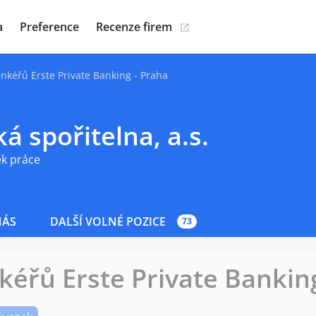
a
Preference
Recenze firem
nkéřů Erste Private Banking - Praha
á spořitelna, a.s.
ek práce
NÁS
DALŠÍ VOLNÉ POZICE
73
éřů Erste Private Banking