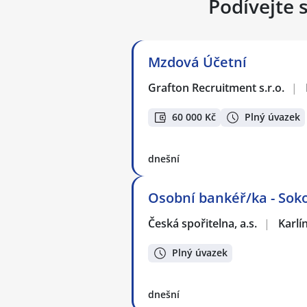
Podívejte 
Mzdová Účetní
Grafton Recruitment s.r.o.
|
60 000 Kč
Plný úvazek
dnešní
Osobní bankéř/ka - Sok
Česká spořitelna, a.s.
|
Karlí
Plný úvazek
dnešní