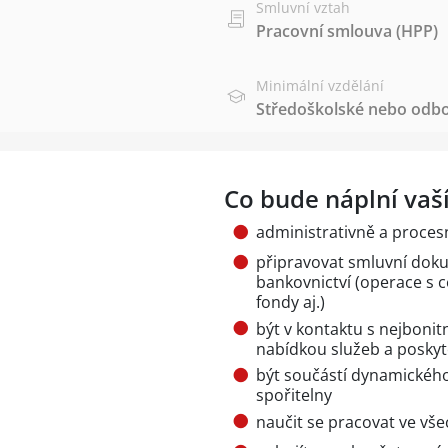
Smluvní vztah
Pracovní smlouva (HPP)
Minimální vzdělání
Středoškolské nebo odbo
Co bude náplní vaší
administrativně a proce
připravovat smluvní doku
bankovnictví (operace s 
fondy aj.)
být v kontaktu s nejbonitn
nabídkou služeb a poskyt
být součástí dynamického
spořitelny
naučit se pracovat ve vš