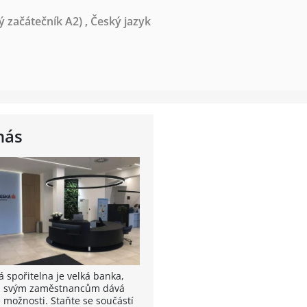
ý začátečník A2)
,
Český jazyk
nás
á spořitelna je velká banka,
á svým zaměstnancům dává
é možnosti. Staňte se součástí