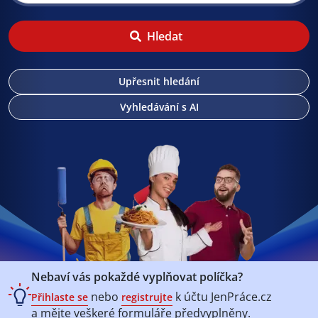
Hledat
Upřesnit hledání
Vyhledávání s AI
Nebaví vás pokaždé vyplňovat políčka?
nebo
k účtu
JenPráce.cz
Přihlaste se
registrujte
a mějte veškeré
formuláře předvyplněny.