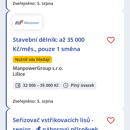
Zveřejněno: 5. srpna
Stavební dělník: až 35 000
Kč/měs., pouze 1 směna
Nutně vás hledají
ManpowerGroup s.r.o.
Lišice
32 000 – 35 000 Kč
Plný úvazek
Zveřejněno: 5. srpna
Seřizovač vstřikovacích lisů -
senior - 💰 náborový příspěvek