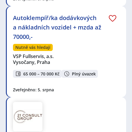
Autoklempíř/ka dodávkových
a nákladních vozidel + mzda až
70000,-
Nutně vás hledají
VSP Fullservis, a.s.
Vysočany, Praha
65 000 – 70 000 Kč
Plný úvazek
Zveřejněno: 5. srpna