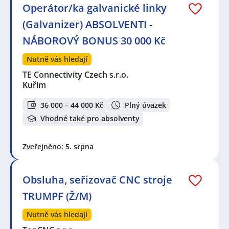
Operátor/ka galvanické linky
(Galvanizer) ABSOLVENTI -
NÁBOROVÝ BONUS 30 000 Kč
Nutně vás hledají
TE Connectivity Czech s.r.o.
Kuřim
36 000 – 44 000 Kč
Plný úvazek
Vhodné také pro absolventy
Zveřejněno: 5. srpna
Obsluha, seřizovač CNC stroje
TRUMPF (Ž/M)
Nutně vás hledají