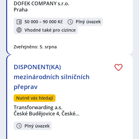
DOFEK COMPANY s.r.o.
Praha
50 000 – 90 000 Kč
Plný úvazek
Vhodné také pro cizince
Zveřejněno: 5. srpna
DISPONENT(KA)
mezinárodních silničních
přeprav
Nutně vás hledají
Transforwarding a.s.
České Budějovice 4, České…
Plný úvazek