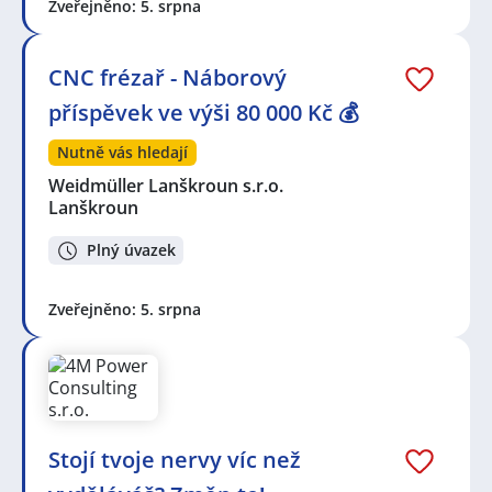
Zveřejněno: 5. srpna
CNC frézař - Náborový
příspěvek ve výši 80 000 Kč 💰
Nutně vás hledají
Weidmüller Lanškroun s.r.o.
Lanškroun
Plný úvazek
Zveřejněno: 5. srpna
Stojí tvoje nervy víc než