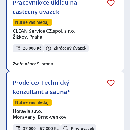
Pracovník/ce úklidu na
částečný úvazek
Nutně vás hledají
CLEAN Service CZ,spol. s r.o.
Žižkov, Praha
28 000 Kč
Zkrácený úvazek
Zveřejněno: 5. srpna
Prodejce/ Technický
konzultant a saunař
Nutně vás hledají
Horavia s.r.o.
Moravany, Brno-venkov
37 000 – 57 000 Kč
Plný úvazek