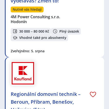
vyděláváš? Změn to!
Nutně vás hledají
4M Power Consulting s.r.o.
Hodonín
30 000 – 80 000 Kč
Plný úvazek
Vhodné také pro absolventy
Zveřejněno: 5. srpna
Regionální domovní technik –
Beroun, Příbram, Benešov,