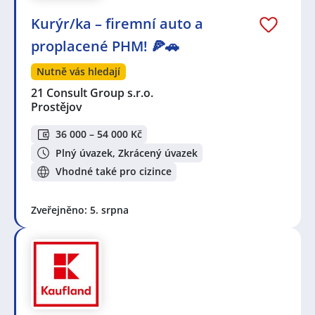
Kurýr/ka – firemní auto a
proplacené PHM! 🍕🚗
Nutně vás hledají
21 Consult Group s.r.o.
Prostějov
36 000 – 54 000 Kč
Plný úvazek, Zkrácený úvazek
Vhodné také pro cizince
Zveřejněno: 5. srpna