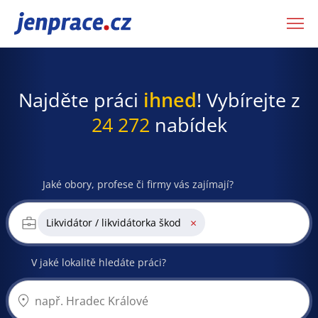
JenPráce.cz
Najděte práci
ihned
! Vybírejte z
24 272
nabídek
Jaké obory, profese či firmy vás zajímají?
×
Likvidátor / likvidátorka škod
V jaké lokalitě hledáte práci?