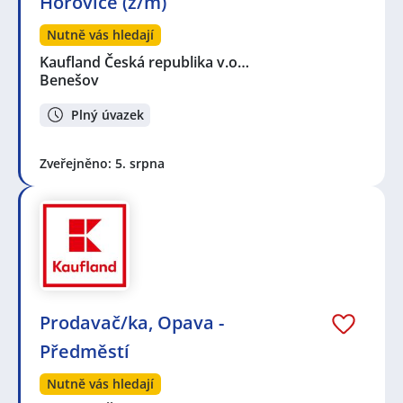
Hořovice (ž/m)
Nutně vás hledají
Kaufland Česká republika v.o…
Benešov
Plný úvazek
Zveřejněno: 5. srpna
Prodavač/ka, Opava -
Předměstí
Nutně vás hledají