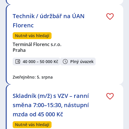
Technik / údržbář na ÚAN
Florenc
Nutně vás hledají
Terminál Florenc s.r.o.
Praha
40 000 – 50 000 Kč
Plný úvazek
Zveřejněno: 5. srpna
Skladník (m/ž) s VZV – ranní
směna 7:00–15:30, nástupní
mzda od 45 000 Kč
Nutně vás hledají