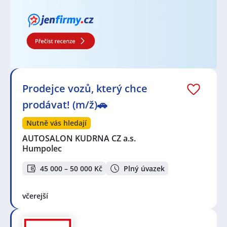
Prodejce vozů, který chce
prodávat! (m/ž)🚗
Nutně vás hledají
AUTOSALON KUDRNA CZ a.s.
Humpolec
45 000 – 50 000 Kč
Plný úvazek
včerejší