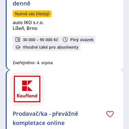
denně
Nutně vás hledají
auto IKO s.r.o.
Líšeň, Brno
30 000 – 90 000 Kč
Plný úvazek
Vhodné také pro absolventy
Zveřejněno: 4. srpna
Prodavač/ka - převážně
kompletace online