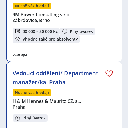
Nutně vás hledají
4M Power Consulting s.r.o.
Zábrdovice, Brno
30 000 – 80 000 Kč
Plný úvazek
Vhodné také pro absolventy
včerejší
Vedoucí oddělení/ Department
manažer/ka, Praha
Nutně vás hledají
H & M Hennes & Mauritz CZ, s…
Praha
Plný úvazek