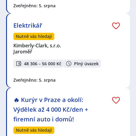
Zveřejněno: 5. srpna
Elektrikář
Nutně vás hledají
Kimberly-Clark, s.r.o.
Jaroměř
48 306 – 56 000 Kč
Plný úvazek
Zveřejněno: 5. srpna
🔥 Kurýr v Praze a okolí:
Výdělek až 4 000 Kč/den +
firemní auto i domů!
Nutně vás hledají