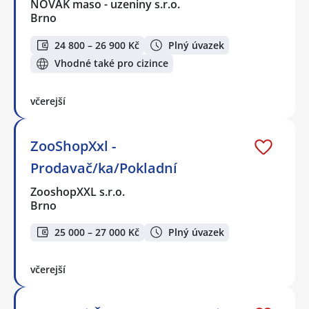
NOVÁK maso - uzeniny s.r.o.
Brno
24 800 – 26 900 Kč
Plný úvazek
Vhodné také pro cizince
včerejší
ZooShopXxl -
Prodavač/ka/Pokladní
ZooshopXXL s.r.o.
Brno
25 000 – 27 000 Kč
Plný úvazek
včerejší