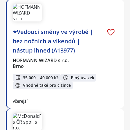
⭐Vedoucí směny ve výrobě |
bez nočních a víkendů |
nástup ihned (A13977)
HOFMANN WIZARD s.r.o.
Brno
35 000 – 40 000 Kč
Plný úvazek
Vhodné také pro cizince
včerejší