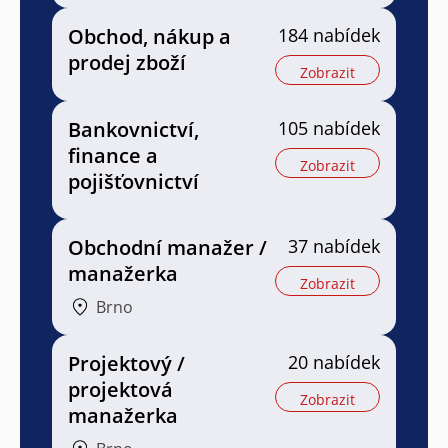
Obchod, nákup a
184 nabídek
prodej zboží
Zobrazit
Bankovnictví,
105 nabídek
finance a
Zobrazit
pojišťovnictví
Obchodní manažer /
37 nabídek
manažerka
Zobrazit
Brno
Projektový /
20 nabídek
projektová
Zobrazit
manažerka