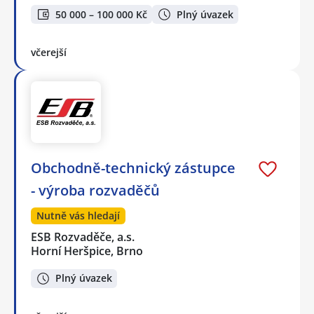
50 000 – 100 000 Kč
Plný úvazek
včerejší
Obchodně-technický zástupce
- výroba rozvaděčů
Nutně vás hledají
ESB Rozvaděče, a.s.
Horní Heršpice, Brno
Plný úvazek