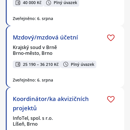
40 000 Kč
Plný úvazek
Zveřejněno: 6. srpna
Mzdový/mzdová účetní
Krajský soud v Brně
Brno-město, Brno
25 190 – 36 210 Kč
Plný úvazek
Zveřejněno: 6. srpna
Koordinátor/ka akvizičních
projektů
InfoTel, spol. s r.o.
Líšeň, Brno