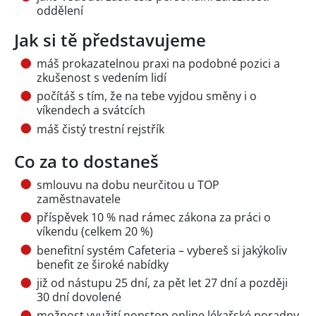
oddělení
Jak si tě představujeme
máš prokazatelnou praxi na podobné pozici a
zkušenost s vedením lidí
počítáš s tím, že na tebe vyjdou směny i o
víkendech a svátcích
máš čistý trestní rejstřík
Co za to dostaneš
smlouvu na dobu neurčitou u TOP
zaměstnavatele
příspěvek 10 % nad rámec zákona za práci o
víkendu (celkem 20 %)
benefitní systém Cafeteria – vybereš si jakýkoliv
benefit ze široké nabídky
již od nástupu 25 dní, za pět let 27 dní a později
30 dní dovolené
možnost využití nonstop online lékařské poradny