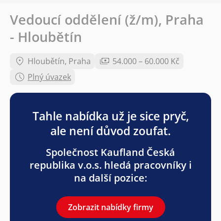
Vedoucí oddělení (ž/m), Praha
- Hloubětín
Hloubětín, Praha
54.000 – 60.000 Kč
Plný úvazek
Tahle nabídka už je sice pryč,
ale není důvod zoufat.
Společnost Kaufland Česká
republika v.o.s. hledá pracovníky i
na další pozice:
Zobrazit nabídky firmy