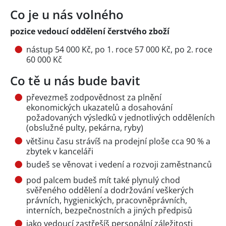
Co je u nás volného
pozice vedoucí oddělení čerstvého zboží
nástup 54 000 Kč, po 1. roce 57 000 Kč, po 2. roce
60 000 Kč
Co tě u nás bude bavit
převezmeš zodpovědnost za plnění
ekonomických ukazatelů a dosahování
požadovaných výsledků v jednotlivých odděleních
(obslužné pulty, pekárna, ryby)
většinu času strávíš na prodejní ploše cca 90 % a
zbytek v kanceláři
budeš se věnovat i vedení a rozvoji zaměstnanců
pod palcem budeš mít také plynulý chod
svěřeného oddělení a dodržování veškerých
právních, hygienických, pracovněprávních,
interních, bezpečnostních a jiných předpisů
jako vedoucí zastřešíš personální záležitosti