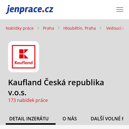
JenPráce.cz
Nabídky práce
Praha
Hloubětín, Praha
Vedoucí odd
Kaufland Česká republika
v.o.s.
173 nabídek práce
DETAIL INZERÁTU
O NÁS
DALŠÍ VOLNÉ PO