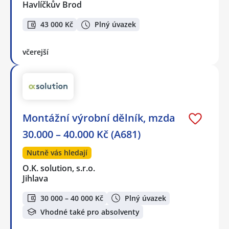
Havlíčkův Brod
43 000 Kč
Plný úvazek
včerejší
Montážní výrobní dělník, mzda
30.000 – 40.000 Kč (A681)
Nutně vás hledají
O.K. solution, s.r.o.
Jihlava
30 000 – 40 000 Kč
Plný úvazek
Vhodné také pro absolventy