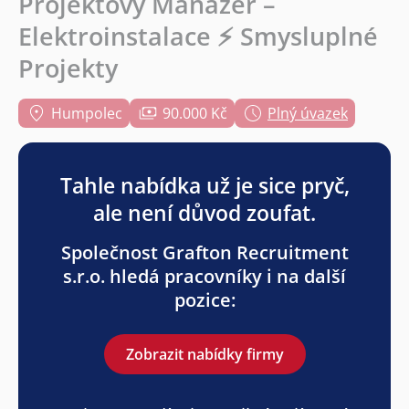
Projektový Manažer –
Elektroinstalace ⚡ Smysluplné
Projekty
Humpolec
90.000 Kč
Plný úvazek
Tahle nabídka už je sice pryč,
ale není důvod zoufat.
Společnost Grafton Recruitment
s.r.o. hledá pracovníky i na další
pozice:
Zobrazit nabídky firmy