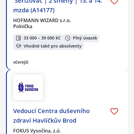
️ Seřizovač | 2 směny | 13. a 14.
mzda (A14177)
HOFMANN WIZARD s.r.o.
Polnička
33 000 – 39 000 Kč
Plný úvazek
Vhodné také pro absolventy
včerejší
Vedoucí Centra duševního
zdraví Havlíčkův Brod
FOKUS Vysočina, z.ú.