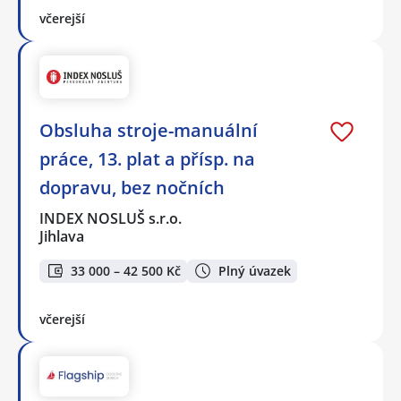
včerejší
Obsluha stroje-manuální
práce, 13. plat a přísp. na
dopravu, bez nočních
INDEX NOSLUŠ s.r.o.
Jihlava
33 000 – 42 500 Kč
Plný úvazek
včerejší