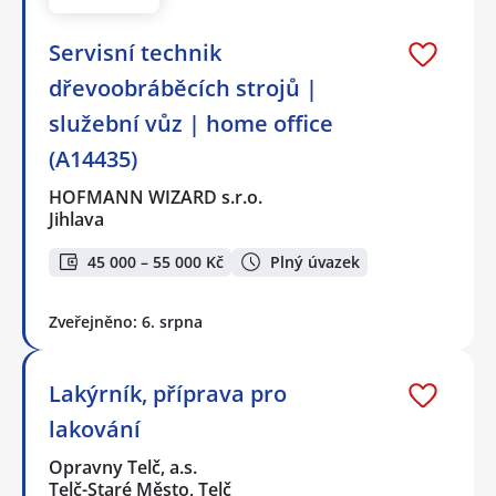
️Servisní technik
dřevoobráběcích strojů |
služební vůz | home office
(A14435)
HOFMANN WIZARD s.r.o.
Jihlava
45 000 – 55 000 Kč
Plný úvazek
Zveřejněno: 6. srpna
Lakýrník, příprava pro
lakování
Opravny Telč, a.s.
Telč-Staré Město, Telč