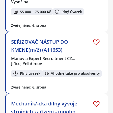
Vysočina
55 000 – 75 000 Kč
Plný úvazek
Zveřejněno: 6. srpna
SEŘIZOVAČ NÁSTUP DO
KMENE(m/ž) (A11653)
Manuvia Expert Recruitment CZ…
Jiřice, Pelhřimov
Plný úvazek
Vhodné také pro absolventy
Zveřejněno: 6. srpna
Mechanik/-čka dílny vývoje
strojních zařízení - mnoho