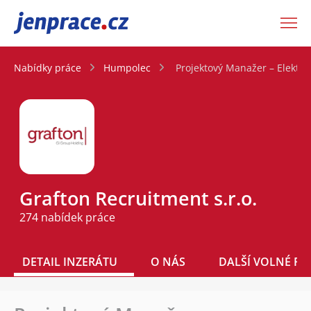
JenPráce.cz
Nabídky práce
Humpolec
Projektový Manažer – Elektro
Grafton Recruitment s.r.o.
274 nabídek práce
DETAIL INZERÁTU
O NÁS
DALŠÍ VOLNÉ PO