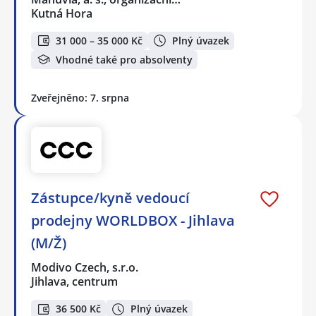
Kutná Hora
31 000 – 35 000 Kč
Plný úvazek
Vhodné také pro absolventy
Zveřejněno: 7. srpna
Zástupce/kyně vedoucí
prodejny WORLDBOX - Jihlava
(M/Ž)
Modivo Czech, s.r.o.
Jihlava, centrum
36 500 Kč
Plný úvazek