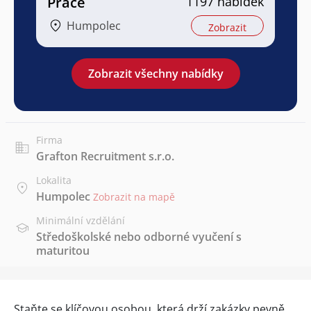
Práce
1197 nabídek
Humpolec
Zobrazit
Zobrazit všechny nabídky
Firma
Grafton Recruitment s.r.o.
Lokalita
Humpolec
Zobrazit na mapě
Minimální vzdělání
Středoškolské nebo odborné vyučení s
maturitou
Staňte se klíčovou osobou, která drží zakázky pevně