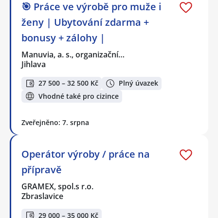
🎯 Práce ve výrobě pro muže i
ženy | Ubytování zdarma +
bonusy + zálohy |
Manuvia, a. s., organizační…
Jihlava
27 500 – 32 500 Kč
Plný úvazek
Vhodné také pro cizince
Zveřejněno: 7. srpna
Operátor výroby / práce na
přípravě
GRAMEX, spol.s r.o.
Zbraslavice
29 000 – 35 000 Kč