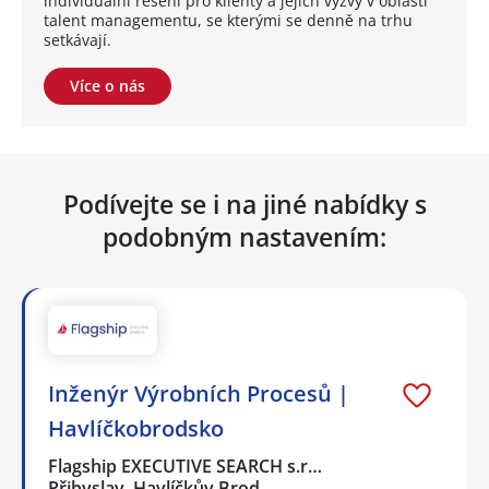
individuální řešení pro klienty a jejich výzvy v oblasti
talent managementu, se kterými se denně na trhu
setkávají.
Více o nás
Podívejte se i na jiné nabídky s
podobným nastavením:
Inženýr Výrobních Procesů |
Havlíčkobrodsko
Flagship EXECUTIVE SEARCH s.r…
Přibyslav, Havlíčkův Brod