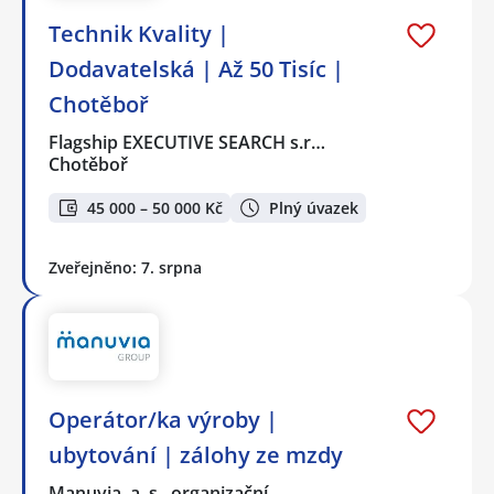
Technik Kvality |
Dodavatelská | Až 50 Tisíc |
Chotěboř
Flagship EXECUTIVE SEARCH s.r…
Chotěboř
45 000 – 50 000 Kč
Plný úvazek
Zveřejněno: 7. srpna
Operátor/ka výroby |
ubytování | zálohy ze mzdy
Manuvia, a. s., organizační…