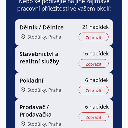
Nebo se podívejte na jiné zajímavé
pracovní příležitosti ve vašem okolí:
Dělník / Dělnice
21 nabídek
Stodůlky, Praha
Zobrazit
Stavebnictví a
16 nabídek
realitní služby
Zobrazit
Pokladní
6 nabídek
Stodůlky, Praha
Zobrazit
Prodavač /
6 nabídek
Prodavačka
Zobrazit
Stodůlky, Praha