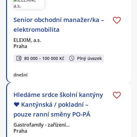
Senior obchodní manažer/ka –
elektromobilita
ELEXIM, a.s.
Praha
80 000 – 100 000 Kč
Plný úvazek
dnešní
Hledáme srdce školní kantýny
❤️ Kantýnská / pokladní –
pouze ranní směny PO-PÁ
Gastrofamily - zařízení…
Praha