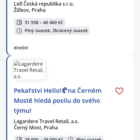
Lidl Česká republika s.r.o.
Žižkov, Praha
31 938 – 40 400 Kč
Plný úvazek, Zkrácený úvazek
dnešní
Pekařství Hello!🥐na Černém
Mostě hledá posilu do svého
týmu!
Lagardere Travel Retail, a.s.
Černý Most, Praha
28 000 – 29 000 Kč
Plný úvazek