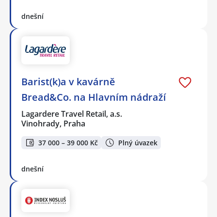
dnešní
Barist(k)a v kavárně
Bread&Co. na Hlavním nádraží
Lagardere Travel Retail, a.s.
Vinohrady, Praha
37 000 – 39 000 Kč
Plný úvazek
dnešní