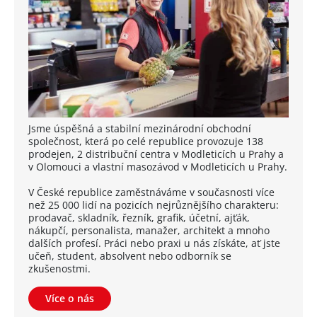
Jsme úspěšná a stabilní mezinárodní obchodní
společnost, která po celé republice provozuje 138
prodejen, 2 distribuční centra v Modleticích u Prahy a
v Olomouci a vlastní masozávod v Modleticích u Prahy.
V České republice zaměstnáváme v současnosti více
než 25 000 lidí na pozicích nejrůznějšího charakteru:
prodavač, skladník, řezník, grafik, účetní, ajťák,
nákupčí, personalista, manažer, architekt a mnoho
dalších profesí. Práci nebo praxi u nás získáte, ať jste
učeň, student, absolvent nebo odborník se
zkušenostmi.
Více o nás