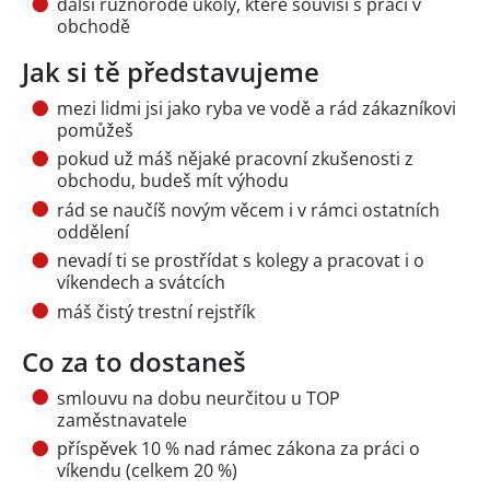
další různorodé úkoly, které souvisí s prací v
obchodě
Jak si tě představujeme
mezi lidmi jsi jako ryba ve vodě a rád zákazníkovi
pomůžeš
pokud už máš nějaké pracovní zkušenosti z
obchodu, budeš mít výhodu
rád se naučíš novým věcem i v rámci ostatních
oddělení
nevadí ti se prostřídat s kolegy a pracovat i o
víkendech a svátcích
máš čistý trestní rejstřík
Co za to dostaneš
smlouvu na dobu neurčitou u TOP
zaměstnavatele
příspěvek 10 % nad rámec zákona za práci o
víkendu (celkem 20 %)