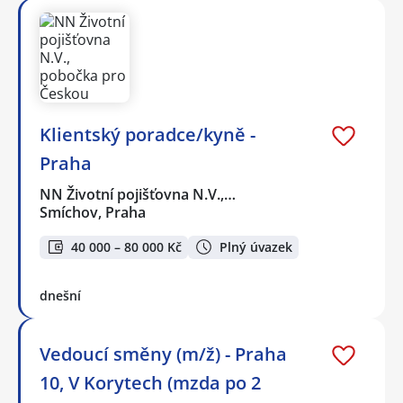
Klientský poradce/kyně -
Praha
NN Životní pojišťovna N.V.,…
Smíchov, Praha
40 000 – 80 000 Kč
Plný úvazek
dnešní
Vedoucí směny (m/ž) - Praha
10, V Korytech (mzda po 2