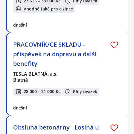
23 625 – 33 000 Kč
Plný úvazek
Vhodné také pro cizince
dnešní
PRACOVNÍK/CE SKLADU -
příspěvek na dopravu a další
benefity
TESLA BLATNÁ, a.s.
Blatná
28 000 – 31 000 Kč
Plný úvazek
dnešní
Obsluha betonárny - Losiná u