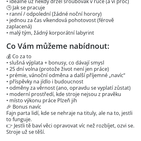
• ideálně už někdy držel šroubovák v ruce (a ví proč)
🕒 Jak se pracuje
• ranní / odpolední (žádné noční horory)
• jednou za čas víkendová pohotovost (férově
zaplacená)
• malý tým, žádný korporátní labyrint
Co Vám můžeme nabídnout:
💰 Co za to
• slušná výplata + bonusy, co dávají smysl
• 25 dní volna (protože život není jen práce)
• prémie, vánoční odměna a další příjemné „navíc“
• příspěvky na jídlo i budoucnost
• odměny za věrnost (ano, opravdu se vyplatí zůstat)
• moderní prostředí, kde stroje nejsou z pravěku
• místo výkonu práce Plzeň jih
🎉 Bonus navíc
Fajn parta lidí, kde se nehraje na tituly, ale na to, jestli
to funguje.
👉 Jestli tě baví věci opravovat víc než rozbíjet, ozvi se.
Stroje už se těší.