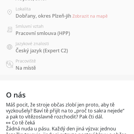
Lokalita
Dobřany, okres Plzeň-jih
Zobrazit na mapě
Smluvní vztah
Pracovní smlouva (HPP)
Jazykové znalosti
Český jazyk
(Expert C2)
Pracoviště
Na místě
O nás
Máš pocit, že stroje občas zlobí jen proto, aby tě
vyzkoušely? Baví tě přijít na to „proč to sakra nejede“
a pak to vítězoslavně rozchodit? Pak čti dál.
👀 Co tě čeká
Žádná nuda u pásu. Každý den jiná výzva: jednou