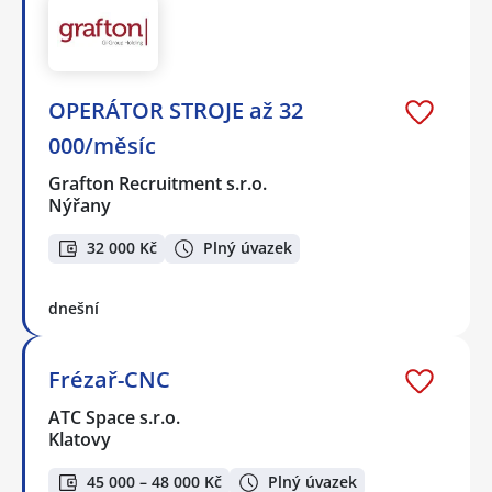
OPERÁTOR STROJE až 32
000/měsíc
Grafton Recruitment s.r.o.
Nýřany
32 000 Kč
Plný úvazek
dnešní
Frézař-CNC
ATC Space s.r.o.
Klatovy
45 000 – 48 000 Kč
Plný úvazek