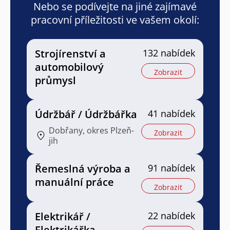
Nebo se podívejte na jiné zajímavé
pracovní příležitosti ve vašem okolí:
Strojírenství a
132 nabídek
automobilový
Zobrazit
průmysl
Údržbář / Údržbářka
41 nabídek
Dobřany, okres Plzeň-
Zobrazit
jih
Řemeslná výroba a
91 nabídek
manuální práce
Zobrazit
Elektrikář /
22 nabídek
Elektrikářka