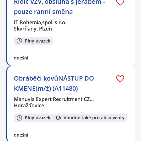
Řidič VZV, obsluha s jeřábem -
pouze ranní směna
IT Bohemia,spol. s r.o.
Skvrňany, Plzeň
Plný úvazek
dnešní
Obráběči kovůNÁSTUP DO
KMENE(m/ž) (A11480)
Manuvia Expert Recruitment CZ…
Horažďovice
Plný úvazek
Vhodné také pro absolventy
dnešní