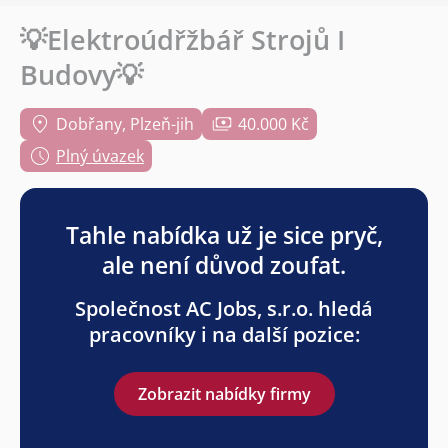
💡Elektroúdřžbář Strojů I
Budovy💡
Dobřany, Plzeň-jih
40.000 Kč
Plný úvazek
Tahle nabídka už je sice pryč,
ale není důvod zoufat.
Společnost AC Jobs, s.r.o. hledá
pracovníky i na další pozice:
Zobrazit nabídky firmy