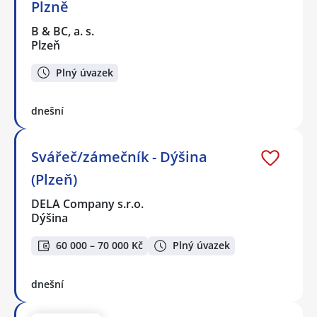
Plzně
B & BC, a. s.
Plzeň
Plný úvazek
dnešní
Svářeč/zámečník - Dýšina
(Plzeň)
DELA Company s.r.o.
Dýšina
60 000 – 70 000 Kč
Plný úvazek
dnešní