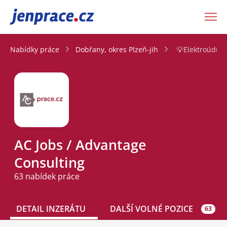
JenPráce.cz
Nabídky práce
Dobřany, okres Plzeň-jih
💡Elektroúdřžb
AC Jobs / Advantage
Consulting
63 nabídek práce
DETAIL INZERÁTU
DALŠÍ VOLNÉ POZICE
63