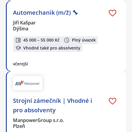
Automechanik (m/ž) 🔧
Jiří Kašpar
Dýšina
45 000 – 55 000 Kč
Plný úvazek
Vhodné také pro absolventy
včerejší
Strojní zámečník | Vhodné i
pro absolventy
ManpowerGroup s.r.o.
Plzeň