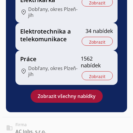
Zobrazit
Dobřany, okres Plzeň-
jih
Elektrotechnika a
34 nabídek
telekomunikace
Zobrazit
Práce
1562
nabídek
Dobřany, okres Plzeň-
jih
Zobrazit
Zobrazit všechny nabídky
Firma
AC Jobs, s.r.o.