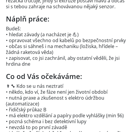
řezačka trucuje, jindy si extruze postaví hlavu a občas
si s tebou zahraje na schovávanou nějaký senzor.
Náplň práce:
Budeš:
• hledat závady (a nacházet je 💪)
• opravovat všechno od kabelů po bezpečnostní prvky
• občas si sáhneš i na mechaniku (ložiska, hřídele –
žádná raketová věda)
• zapisovat, co jsi zachránil, aby ostatní věděli, že jsi
hrdina dne
Co od Vás očekáváme:
👨‍🔧 Kdo se u nás neztratí
• někdo, kdo ví, že fáze není jen životní období
• nutná praxe a zkušenost s elektro údržbou
(automatizace)
• řidičský průkaz B
• má elektro vzdělání a papíry podle vyhlášky (min §6)
• pozná schéma i bez detektivní lupy
• nevzdá to po první závadě