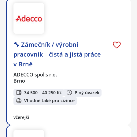
🔧 Zámečník / výrobní
pracovník – čistá a jistá práce
v Brně
ADECCO spol.s r.o.
Brno
34 500 – 40 250 Kč
Plný úvazek
Vhodné také pro cizince
včerejší