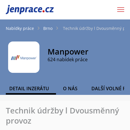
JenPráce.cz
Nabídky práce
Brno
Technik údržby l Dvousměnný pro
Manpower
624 nabídek práce
DETAIL INZERÁTU
O NÁS
DALŠÍ VOLNÉ PO
Technik údržby l Dvousměnný
provoz