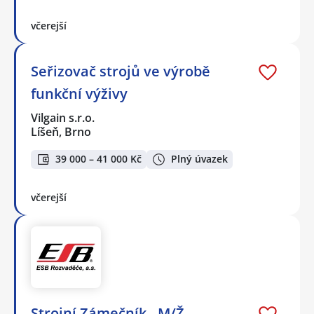
včerejší
Seřizovač strojů ve výrobě
funkční výživy
Vilgain s.r.o.
Líšeň, Brno
39 000 – 41 000 Kč
Plný úvazek
včerejší
Strojní Zámečník - M/Ž