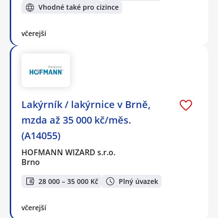
Vhodné také pro cizince
včerejší
Lakýrník / lakýrnice v Brně,
mzda až 35 000 kč/měs.
(A14055)
HOFMANN WIZARD s.r.o.
Brno
28 000 – 35 000 Kč
Plný úvazek
včerejší