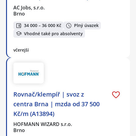
AC Jobs, s.r.o.
Brno
34 000 – 36 000 Kč
Plný úvazek
Vhodné také pro absolventy
včerejší
️Rovnač/klempíř️ | svoz z
centra Brna | mzda od 37 500
Kč/m (A13894)
HOFMANN WIZARD s.r.o.
Brno