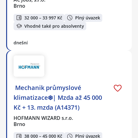
Brno
32 000 – 33 997 Kč
Plný úvazek
Vhodné také pro absolventy
dnešní
️ Mechanik průmyslové
klimatizace❄️| Mzda až 45 000
Kč + 13. mzda (A14371)
HOFMANN WIZARD s.r.o.
Brno
38 000 – 45 000 Kč
Plný úvazek