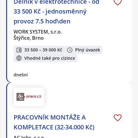
Dělník v elektrotechnice - od
33 500 Kč - jednosměnný
provoz 7.5 hod\den
WORK SYSTEM, s.r.o.
Štýřice, Brno
33 500 – 39 000 Kč
Plný úvazek
Vhodné také pro cizince
dnešní
PRACOVNÍK MONTÁŽE A
KOMPLETACE (32-34.000 Kč)
AC Jobs, s.r.o.