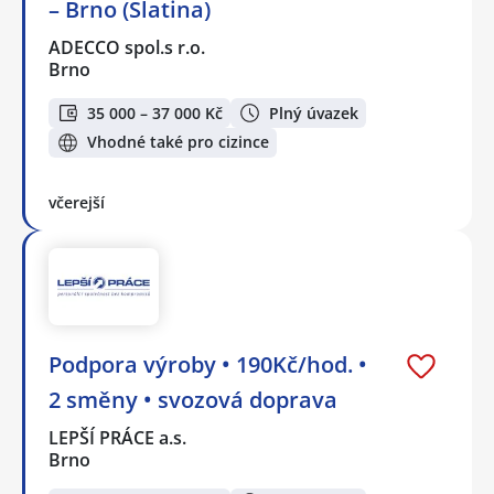
– Brno (Slatina)
ADECCO spol.s r.o.
Brno
35 000 – 37 000 Kč
Plný úvazek
Vhodné také pro cizince
včerejší
Podpora výroby • 190Kč/hod. •
2 směny • svozová doprava
LEPŠÍ PRÁCE a.s.
Brno