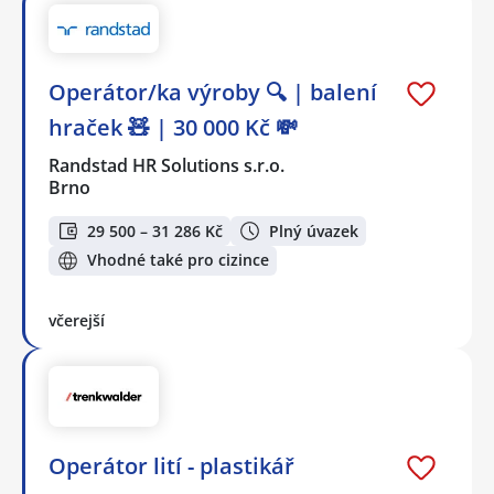
Operátor/ka výroby 🔍 | balení
hraček 🧸 | 30 000 Kč 💸
Randstad HR Solutions s.r.o.
Brno
29 500 – 31 286 Kč
Plný úvazek
Vhodné také pro cizince
včerejší
Operátor lití - plastikář