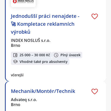
Jednodušší práci nenajdete -
🚀 Kompletace reklamních
výrobků
INDEX NOSLUŠ s.r.o.
Brno
25 000 – 30 000 Kč
Plný úvazek
Vhodné také pro absolventy
včerejší
Mechanik/Montér/Technik
Advateq s.r.o.
Brno