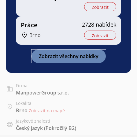
Zobrazit
Práce
2728 nabídek
Brno
Zobrazit
Zobrazit všechny nabídky
Firma
ManpowerGroup s.r.o.
Lokalita
Brno
Zobrazit na mapě
Jazykové znalosti
Český jazyk
(Pokročilý B2)