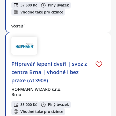
37 500 Kč
Plný úvazek
Vhodné také pro cizince
včerejší
Přípravář lepení dveří | svoz z
centra Brna | vhodné i bez
praxe (A13908)
HOFMANN WIZARD s.r.o.
Brno
35 000 Kč
Plný úvazek
Vhodné také pro cizince