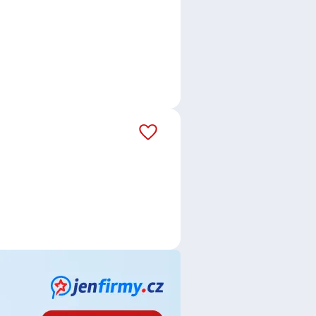
áš email dostávejte aktuální
d zahraniční právnické osoby
,
OLOGIE BUDOV s.r.o.
,
Manuvia
 Města Sušice, příspěvková
.o.
,
Kaufland Česká republika
českého kraje
,
Správa železnic,
R HOME z.ú.
,
Lidl Česká republika
ch s.r.o.
,
ARAMARK, s.r.o.
,
ta drogerie a lékárny ČR s.r.o.
,
niny s.r.o.
,
Rex Concepts PLK
ce
,
Telefonní operátor /
a / specialistka
,
Finanční poradce
istka v pojišťovnictví
,
Kuchař /
,
Obsluha strojů
,
Tesař / Tesařka
,
ocný pracovník / pracovnice ve