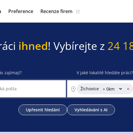
a
Preference
Recenze firem
ráci
ihned
! Vybírejte z
24 1
ás zajímají?
V jaké lokalitě hledáte práci?
×
Žichovice
Upřesnit hledání
Vyhledávání s AI