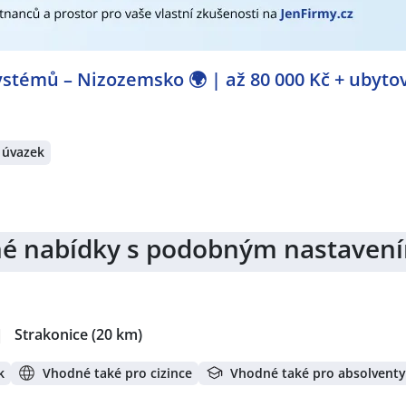
č / Svářečka
,
Obchodní manažer / manažerka
,
Výrobní ředit
tor / operátorka výroby
,
Seřizovač / seřizovačka strojů
,
Sou
tér / Konstruktérka
,
Elektrotechnik / Elektrotechnička
,
Elekt
,
Elektrikář / Elektrikářka
,
Montážník / montážnice
,
Servisní t
stémů – Nizozemsko 🌍 | až 80 000 Kč + ubyto
a / Policistka
,
Operátor / operátorka chemické výroby
,
Obcho
ženýr / inženýrka kvality
,
Technik / technička automatizace
rátech:
 úvazek
Sušice III, Sušice, okres Klatovy
,
Sušice, okres Klatovy
,
Čkyně
rk
,
Blatná
,
Vimperk
,
Klášter
,
Klatovy
,
Klatovy III, Klatovy
,
Mirot
jiné nabídky s podobným nastaven
|
Strakonice
(20 km)
k
Vhodné také pro cizince
Vhodné také pro absolventy