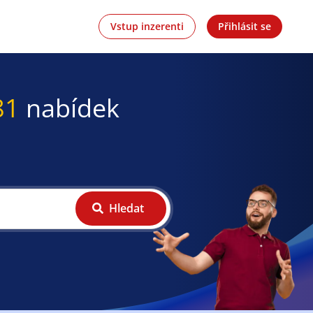
Vstup inzerenti
Přihlásit se
81
nabídek
Hledat