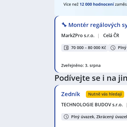
stavebnictví
,
Stavbyvedoucí
,
Sváře
operátorka NC / CNC strojů
,
Operá
Kontrolor / Kontrolorka
,
Konstruk
Elektromontér / Elektromontérka
🔧 Montér regálových sy
technička telekomunikací
,
Policist
Specialista / specialistka kvality
,
In
MarkZPro s.r.o.
|
Celá ČR
Seznam lokalit v zobrazených inze
70 000 – 80 000 Kč
Plný
Celá ČR
,
Strakonice
,
Horažďovice
,
okres Plzeň-jih
,
Vimperk II, Vimpe
Zveřejněno: 3. srpna
Podívejte se i na 
Zedník
Nutně vás hledají
TECHNOLOGIE BUDOV s.r.o.
Plný úvazek, Zkrácený úvaze