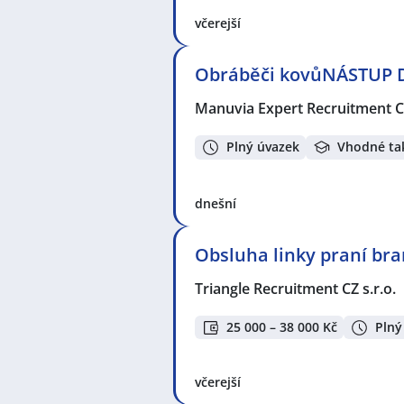
včerejší
Obráběči kovůNÁSTUP D
Manuvia Expert Recruitment CZ
Plný úvazek
Vhodné ta
dnešní
Obsluha linky praní br
Triangle Recruitment CZ s.r.o.
25 000 – 38 000 Kč
Plný
včerejší