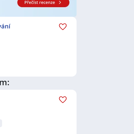
el / ředitelka (CTO)
,
Operátor /
stružník / Soustružnice
,
romechanik / Elektromechanička
,
echnik / technička
,
Technik /
vání
dní zástupce / zástupkyně
,
,
Nišovice
,
Kasejovice
,
Nepomuk,
ice
,
Nýrsko
,
Blovice
,
Písek
ím: