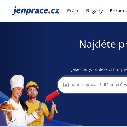
JenPráce.cz
Práce
Brigády
Poradn
Najděte p
Jaké obory, profese či firmy v