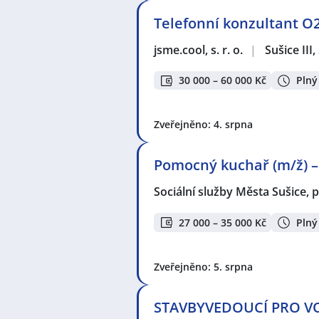
Telefonní konzultant O
jsme.cool, s. r. o.
|
Sušice III
30 000 – 60 000 Kč
Plný
Zveřejněno: 4. srpna
Pomocný kuchař (m/ž) – 
Sociální služby Města Sušice,
27 000 – 35 000 Kč
Plný
Zveřejněno: 5. srpna
STAVBYVEDOUCÍ PRO VO