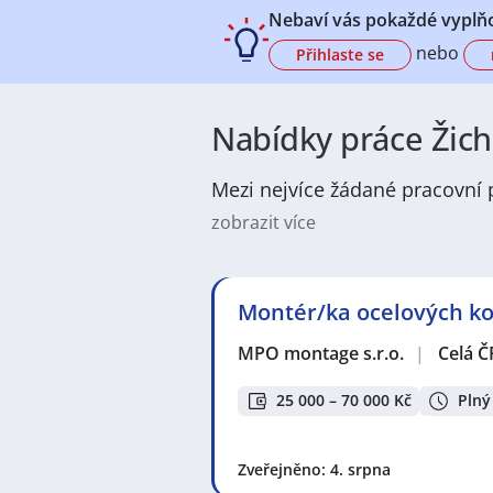
Nebaví vás pokaždé vyplňo
nebo
Přihlaste se
Nabídky práce Žich
Mezi nejvíce žádané pracovní p
zobrazit více
V Žichovicích najdete široké spek
oblastmi jsou drobná výroba a řem
údržbě. V regionu se běžně hledají 
Montér/ka ocelových kon
pracovníci pro turistický ruch. Na 
nebo brigády.
MPO montage s.r.o.
|
Celá Č
Žichovice jsou příjemné město s 
vybavenost zahrnuje základní služ
25 000 – 70 000 Kč
Plný
spolupráci. Město je atraktivní p
plochy a okolní lesy jsou ideální p
Zveřejněno: 4. srpna
Z profesního pohledu má Žichovic