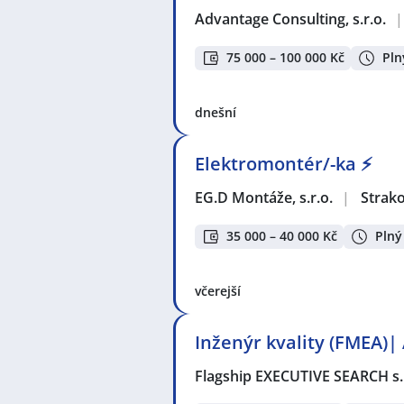
Advantage Consulting, s.r.o.
|
75 000 – 100 000 Kč
Pln
dnešní
Elektromontér/-ka ⚡
EG.D Montáže, s.r.o.
|
Strak
35 000 – 40 000 Kč
Plný
včerejší
Inženýr kvality (FMEA)| 
Flagship EXECUTIVE SEARCH s.