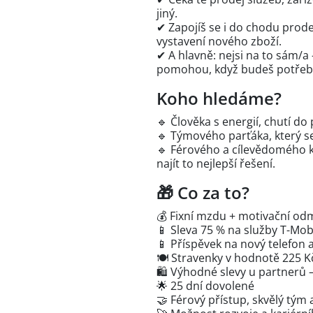
jiný.
✔ Zapojíš se i do chodu prode
vystavení nového zboží.
✔ A hlavně: nejsi na to sám/a
pomohou, když budeš potřeb
Koho hledáme?
🔹 Člověka s energií, chutí 
🔹 Týmového parťáka, který se 
🔹 Férového a cílevědomého k
najít to nejlepší řešení.
🎁 Co za to?
💰 Fixní mzdu + motivační o
📱 Sleva 75 % na služby T-Mobi
📱 Příspěvek na nový telefon 
🍽️ Stravenky v hodnotě 225 
🛍️ Výhodné slevy u partnerů 
🌟 25 dní dovolené
🤝 Férový přístup, skvělý tý