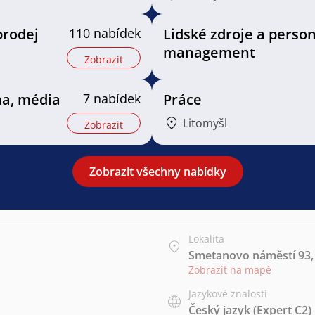
prodej
110 nabídek
Lidské zdroje a person
management
Zobrazit
ma, média
7 nabídek
Práce
Litomyšl
Zobrazit
Zobrazit všechny nabídky
Lokalita
Smetanovo náměstí 93, 
Zobrazit na mapě
Jazykové znalosti
Český jazyk
(Expert C2)