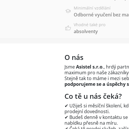
Minimální vzdělání
Odborné vyučení bez mat
Vhodné také pro
absolventy
O nás
Jsme
Asistel s.r.o
., hrdý part
maximum pro naše zákazníky – 
Stejně tak to máme i mezi se
podporujeme se a úspěchy s
Co tě u nás čeká?
✔ Užiješ si měsíční školení, 
prodejní dovednosti.
✔ Budeš denně v kontaktu se zá
nabídku přesně na míru.
✔ Čeká tě prodej služeb, zaříz