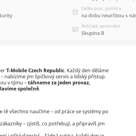
Délka prac. poměru
urity
na dobu neurčitou s 
Řidičské oprávnění
Skupina B
ner
T-Mobile Czech Republic
. Každý den děláme
nabízíme jim špičkový servis a lidský přístup.
bou v týmu –
táhneme za jeden provaz,
lavíme společně
.
kde tě všechno naučíme – od práce se systémy po
kazníky – zjistíš, co potřebují, a připravíš jim
ení i příslušenství – žádná rutina, každý den je