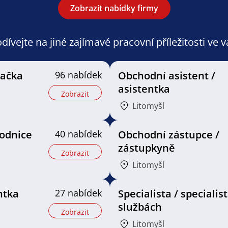
Zobrazit nabídky firmy
ívejte na jiné zajímavé pracovní příležitosti ve 
vačka
96 nabídek
Obchodní asistent /
asistentka
Zobrazit
Litomyšl
odnice
40 nabídek
Obchodní zástupce /
zástupkyně
Zobrazit
Litomyšl
ntka
27 nabídek
Specialista / specialis
službách
Zobrazit
Litomyšl