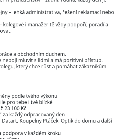
jny – lehká administrativa, řešení reklamací nebo
 – kolegové i manažer tě vždy podpoří, poradí a
ovat.
do práce a obchodním duchem.
nebojí mluvit s lidmi a má pozitivní přístup.
olegu, který chce růst a pomáhat zákazníkům
dměny podle tvého výkonu
le pro tebe i tvé blízké
až 23 100 Kč
Kč za každý odpracovaný den
– Datart, Koupelny Ptáček, Optik do domu a další
m a podpora v každém kroku