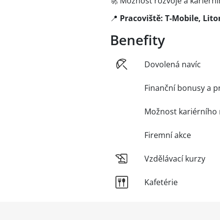
🚀 Možnost rozvoje a kariérn
📍
Pracoviště: T-Mobile, Lit
Benefity
Dovolená navíc
Finanční bonusy a p
Možnost kariérního 
Firemní akce
Vzdělávací kurzy
Kafetérie