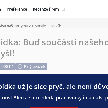
a
Preference
Recenze firem
ástí našeho týmu v T-Mobile Litomyšl!
ídka: Buď součástí našeho
yšl!
5.000 Kč
Plný úvazek
ídka už je sice pryč, ale není dův
čnost Alerta s.r.o. hledá pracovníky i na další p