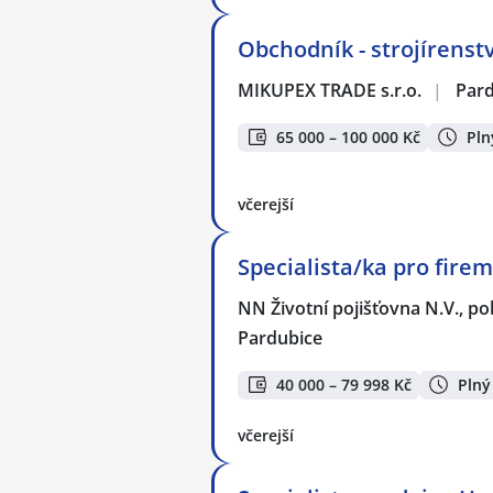
Obchodník - strojírenství
MIKUPEX TRADE s.r.o.
|
Par
65 000 – 100 000 Kč
Pln
včerejší
Specialista/ka pro firem
NN Životní pojišťovna N.V., p
Pardubice
40 000 – 79 998 Kč
Plný
včerejší