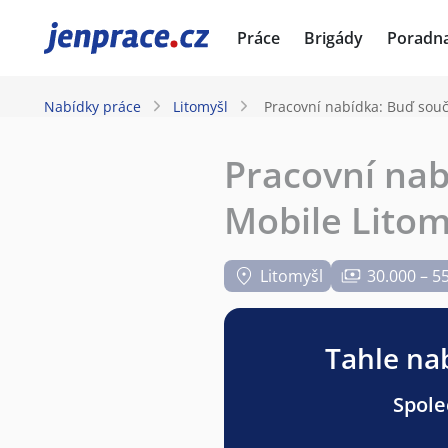
JenPráce.cz
Práce
Brigády
Poradn
Nabídky práce
Litomyšl
Pracovní nabídka: Buď souč
Pracovní nab
Mobile Litom
Litomyšl
30.000 – 5
Tahle nab
Spole