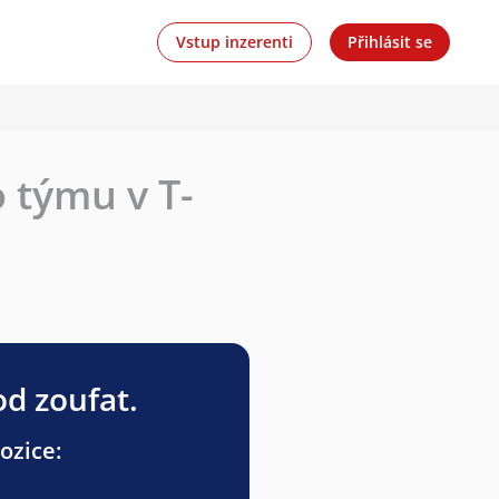
Vstup inzerenti
Přihlásit se
 týmu v T-
od zoufat.
ozice: