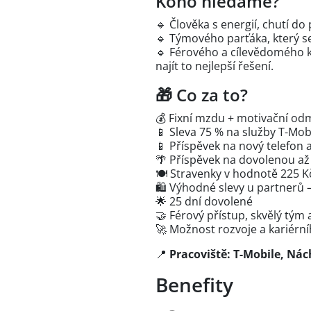
Koho hledáme?
🔹 Člověka s energií, chutí 
🔹 Týmového parťáka, který se 
🔹 Férového a cílevědomého k
najít to nejlepší řešení.
🎁 Co za to?
💰 Fixní mzdu + motivační o
📱 Sleva 75 % na služby T-Mobi
📱 Příspěvek na nový telefon 
🌴 Příspěvek na dovolenou až
🍽️ Stravenky v hodnotě 225 
🛍️ Výhodné slevy u partnerů 
🌟 25 dní dovolené
🤝 Férový přístup, skvělý tý
🚀 Možnost rozvoje a kariérn
📍
Pracoviště: T-Mobile, Ná
Benefity