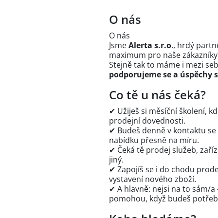
O nás
O nás
Jsme
Alerta s.r.o
., hrdý part
maximum pro naše zákazníky – 
Stejně tak to máme i mezi se
podporujeme se a úspěchy s
Co tě u nás čeká?
✔ Užiješ si měsíční školení, 
prodejní dovednosti.
✔ Budeš denně v kontaktu se zá
nabídku přesně na míru.
✔ Čeká tě prodej služeb, zaříz
jiný.
✔ Zapojíš se i do chodu prode
vystavení nového zboží.
✔ A hlavně: nejsi na to sám/a
pomohou, když budeš potřeb