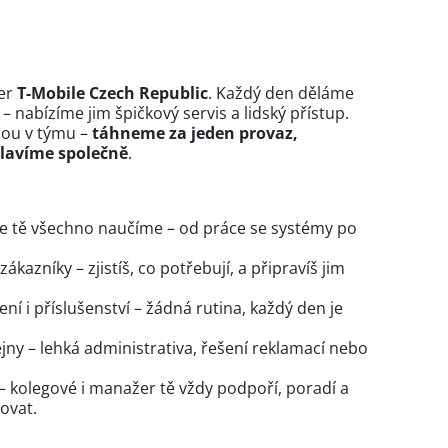
ner
T-Mobile Czech Republic
. Každý den děláme
nabízíme jim špičkový servis a lidský přístup.
bou v týmu –
táhneme za jeden provaz,
lavíme společně
.
kde tě všechno naučíme – od práce se systémy po
kazníky – zjistíš, co potřebují, a připravíš jim
ení i příslušenství – žádná rutina, každý den je
jny – lehká administrativa, řešení reklamací nebo
 – kolegové i manažer tě vždy podpoří, poradí a
ovat.