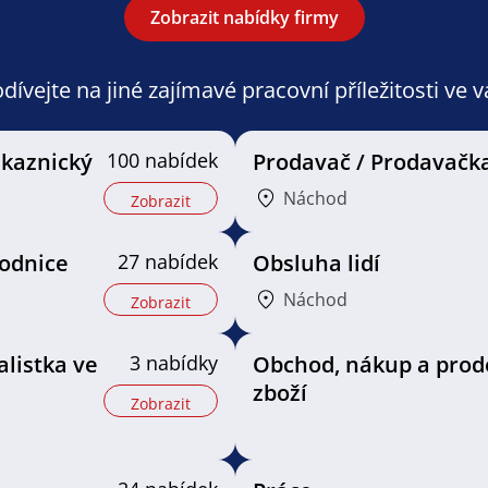
Zobrazit nabídky firmy
ívejte na jiné zajímavé pracovní příležitosti ve 
ákaznický
100 nabídek
Prodavač / Prodavačk
Náchod
Zobrazit
odnice
27 nabídek
Obsluha lidí
Náchod
Zobrazit
alistka ve
3 nabídky
Obchod, nákup a prod
zboží
Zobrazit