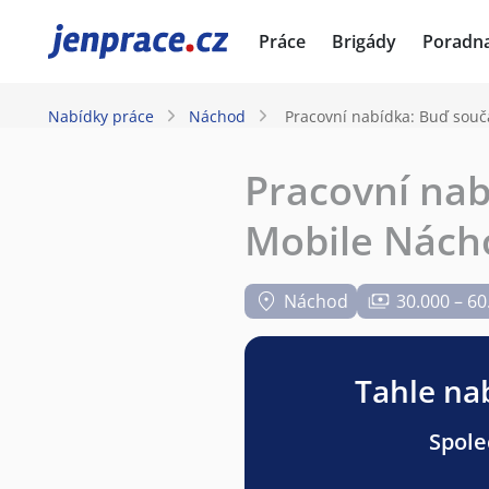
JenPráce.cz
Práce
Brigády
Poradn
Nabídky práce
Náchod
Pracovní nabídka: Buď souč
Pracovní nab
Mobile Nách
Náchod
30.000 – 60
Tahle nab
Spole