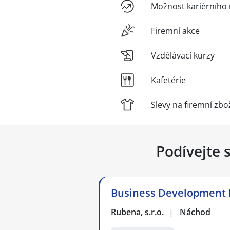
Možnost kariérního 
Firemní akce
Vzdělávací kurzy
Kafetérie
Slevy na firemní zbo
Podívejte 
Business Development
Rubena, s.r.o.
|
Náchod