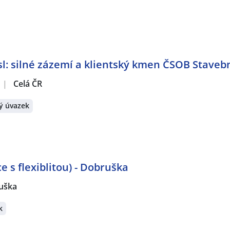
: silné zázemí a klientský kmen ČSOB Stavebn
|
Celá ČR
ý úvazek
 s flexiblitou) - Dobruška
uška
k