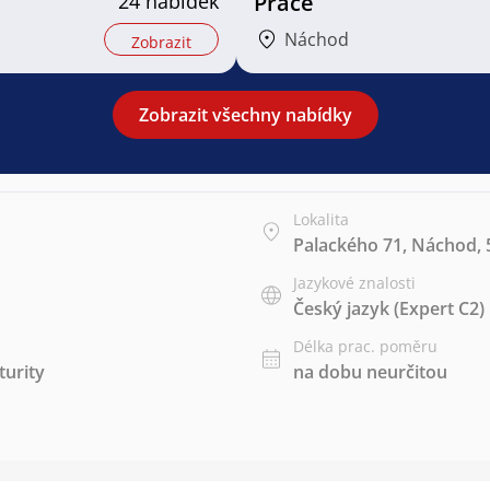
24 nabídek
Práce
Náchod
Zobrazit
Zobrazit všechny nabídky
Lokalita
Palackého 71, Náchod, 
Jazykové znalosti
Český jazyk
(Expert C2)
Délka prac. poměru
urity
na dobu neurčitou