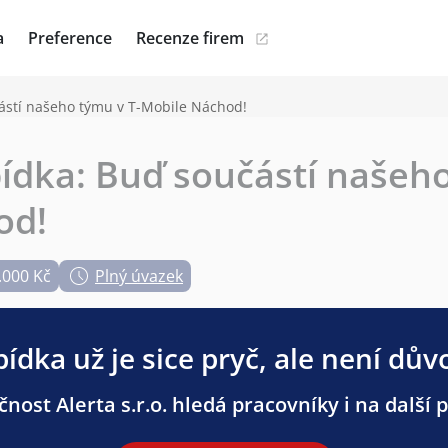
a
Preference
Recenze firem
ástí našeho týmu v T-Mobile Náchod!
ídka: Buď součástí našeho
od!
.000 Kč
Plný úvazek
ídka už je sice pryč, ale není dův
čnost Alerta s.r.o. hledá pracovníky i na další p