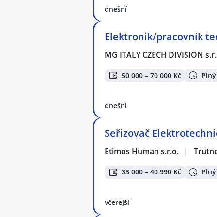
dnešní
Elektronik/pracovník te
MG ITALY CZECH DIVISION s.r.
50 000 – 70 000 Kč
Plný
dnešní
Seřizovač Elektrotechn
Etimos Human s.r.o.
|
Trutn
33 000 – 40 990 Kč
Plný
včerejší