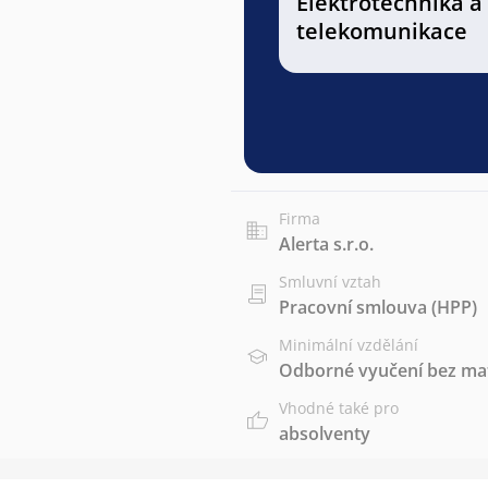
Elektrotechnika a
telekomunikace
Firma
Alerta s.r.o.
Smluvní vztah
Pracovní smlouva (HPP)
Minimální vzdělání
Odborné vyučení bez mat
Vhodné také pro
absolventy