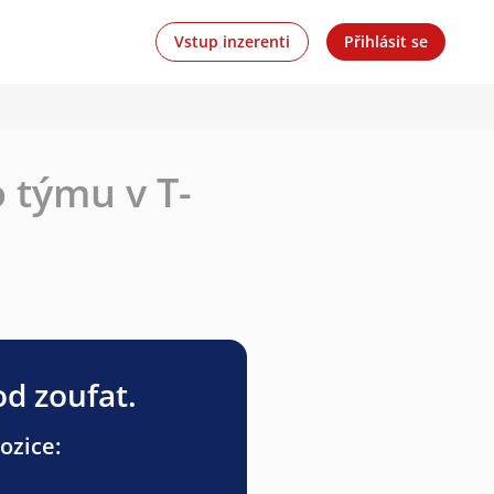
Vstup inzerenti
Přihlásit se
 týmu v T-
od zoufat.
ozice: