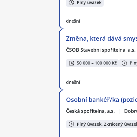
Plný úvazek
dnešní
Změna, která dává smysl
ČSOB Stavební spořitelna, a.s.
50 000 – 100 000 Kč
Pln
dnešní
Osobní bankéř/ka (pozice
Česká spořitelna, a.s.
|
Dobr
Plný úvazek, Zkrácený úvaze