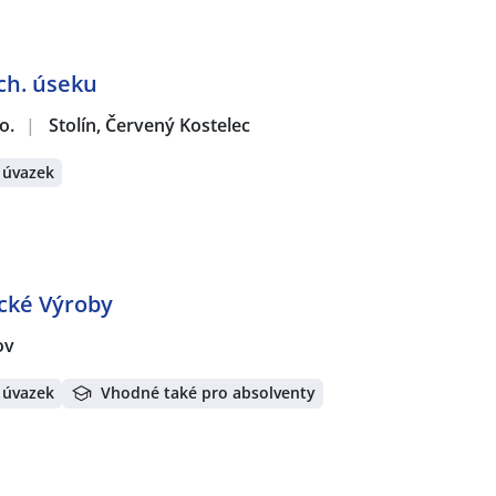
ch. úseku
o.
|
Stolín, Červený Kostelec
 úvazek
ické Výroby
ov
 úvazek
Vhodné také pro absolventy