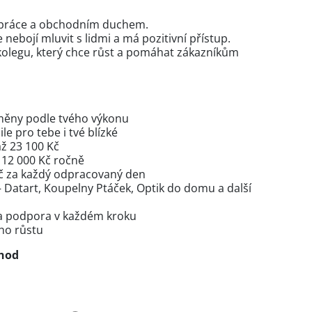
do práce a obchodním duchem.
nebojí mluvit s lidmi a má pozitivní přístup.
olegu, který chce růst a pomáhat zákazníkům
dměny podle tvého výkonu
le pro tebe i tvé blízké
až 23 100 Kč
 12 000 Kč ročně
Kč za každý odpracovaný den
– Datart, Koupelny Ptáček, Optik do domu a další
m a podpora v každém kroku
ího růstu
chod