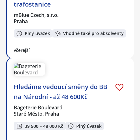
trafostanice
mBlue Czech, s.r.o.
Praha
Plný úvazek
Vhodné také pro absolventy
včerejší
Hledáme vedoucí směny do BB
na Národní - až 48 600Kč
Bageterie Boulevard
Staré Město, Praha
39 500 – 48 000 Kč
Plný úvazek