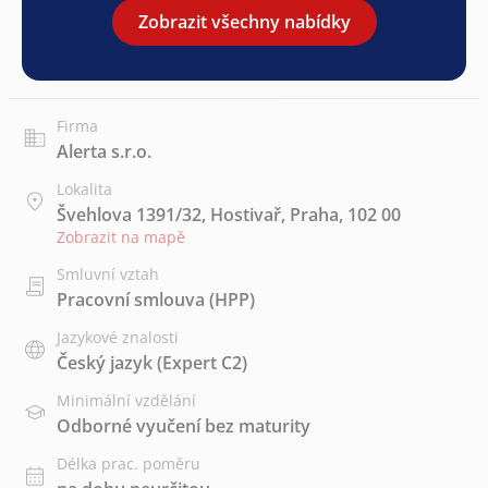
Zobrazit všechny nabídky
Firma
Alerta s.r.o.
Lokalita
Švehlova 1391/32, Hostivař, Praha, 102 00
Zobrazit na mapě
Smluvní vztah
Pracovní smlouva (HPP)
Jazykové znalosti
Český jazyk
(Expert C2)
Minimální vzdělání
Odborné vyučení bez maturity
Délka prac. poměru