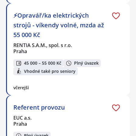
⚡Opravář/ka elektrických
strojů - víkendy volné, mzda až
55 000 Kč
RENTIA S.A.M., spol. s r.o.
Praha
45 000 – 55 000 Kč
Plný úvazek
Vhodné také pro seniory
včerejší
Referent provozu
EUC a.s.
Praha
Plný úvazek