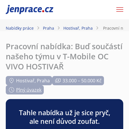
JenPráce.cz
Nabídky práce
Praha
Hostivař, Praha
Pracovní nab
Pracovní nabídka: Buď součástí
našeho týmu v T-Mobile OC
VIVO HOSTIVAŘ
Hostivař, Praha
33.000 – 50.000 Kč
Plný úvazek
Tahle nabídka už je sice pryč,
ale není důvod zoufat.