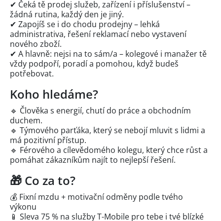
✔ Čeká tě prodej služeb, zařízení i příslušenství –
žádná rutina, každý den je jiný.
✔ Zapojíš se i do chodu prodejny – lehká
administrativa, řešení reklamací nebo vystavení
nového zboží.
✔ A hlavně: nejsi na to sám/a – kolegové i manažer tě
vždy podpoří, poradí a pomohou, když budeš
potřebovat.
Koho hledáme?
🔹 Člověka s energií, chutí do práce a obchodním
duchem.
🔹 Týmového parťáka, který se nebojí mluvit s lidmi a
má pozitivní přístup.
🔹 Férového a cílevědomého kolegu, který chce růst a
pomáhat zákazníkům najít to nejlepší řešení.
🎁 Co za to?
💰 Fixní mzdu + motivační odměny podle tvého
výkonu
📱 Sleva 75 % na služby T-Mobile pro tebe i tvé blízké