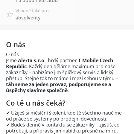
na dobu neurčitou
Vhodné také pro
absolventy
O nás
O nás
Jsme
Alerta s.r.o
., hrdý partner
T-Mobile Czech
Republic
. Každý den děláme maximum pro naše
zákazníky – nabízíme jim špičkový servis a lidský
přístup. Stejně tak to máme i mezi sebou v týmu –
táhneme za jeden provaz, podporujeme se a
úspěchy slavíme společně
.
Co tě u nás čeká?
✔ Užiješ si měsíční školení, kde tě všechno naučíme –
od práce se systémy po prodejní dovednosti.
✔ Budeš denně v kontaktu se zákazníky – zjistíš, co
potřebují, a připravíš jim nabídku přesně na míru.