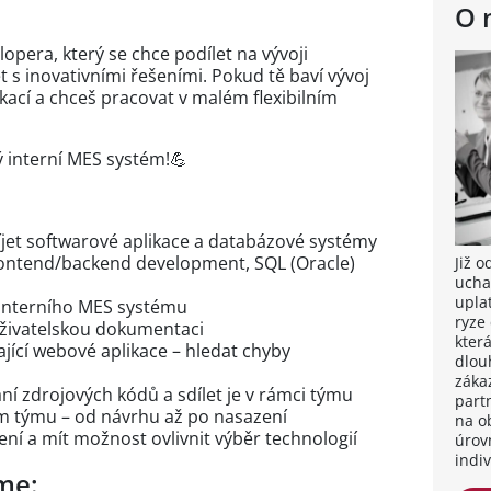
O 
pera, který se chce podílet na vývoji
t s inovativními řešeními. Pokud tě baví vývoj
ací a chceš pracovat v malém flexibilním
ý interní MES systém!💪
íjet softwarové aplikace a databázové systémy
ontend/backend development, SQL (Oracle)
Již 
ucha
upla
o interního MES systému
ryze
uživatelskou dokumentaci
kter
ající webové aplikace – hledat chyby
dlou
záka
í zdrojových kódů a sdílet je v rámci týmu
part
ím týmu – od návrhu až po nasazení
na o
ení a mít možnost ovlivnit výběr technologií
úrov
indi
me: