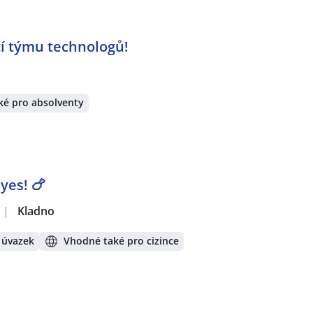
tí týmu technologů!
ké pro absolventy
yes! 🍗
|
Kladno
 úvazek
Vhodné také pro cizince