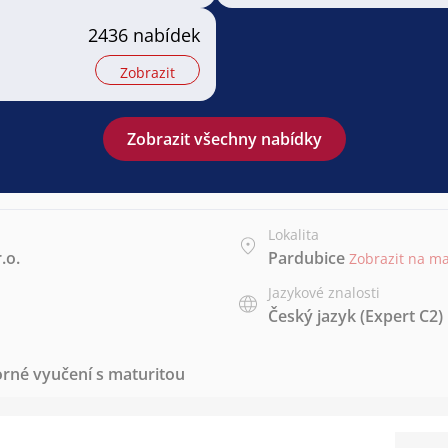
2436 nabídek
Zobrazit
Zobrazit všechny nabídky
Lokalita
.o.
Pardubice
Zobrazit na m
Jazykové znalosti
Český jazyk
(Expert C2)
rné vyučení s maturitou