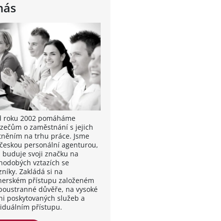
nás
od roku 2002 pomáháme
zečům o zaměstnání s jejich
tněním na trhu práce. Jsme
 českou personální agenturou,
á buduje svoji značku na
hodobých vztazích se
zníky. Zakládá si na
nerském přístupu založeném
boustranné důvěře, na vysoké
ni poskytovaných služeb a
viduálním přístupu.