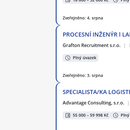
Zveřejněno: 4. srpna
PROCESNÍ INŽENÝR l L
Grafton Recruitment s.r.o.
|
Plný úvazek
Zveřejněno: 3. srpna
SPECIALISTA/KA LOGISTI
Advantage Consulting, s.r.o.
|
55 000 – 59 998 Kč
Plný