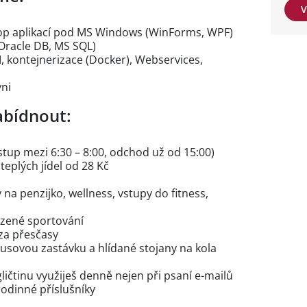
V
top aplikací pod MS Windows (WinForms, WPF)
(Oracle DB, MS SQL)
, kontejnerizace (Docker), Webservices,
vni
bídnout:
stup mezi 6:30 – 8:00, odchod už od 15:00)
teplých jídel od 28 Kč
 na penzijko, wellness, vstupy do fitness,
ezené sportování
za přesčasy
usovou zastávku a hlídané stojany na kola
ličtinu využiješ denně nejen při psaní e-mailů
rodinné příslušníky