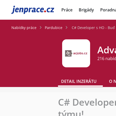
JenPráce.cz
Práce
Brigády
Poradn
Nabídky práce
Pardubice
C# Developer s HO - Buď 
Adva
216 nabí
DETAIL INZERÁTU
O 
C# Developer
týmu!