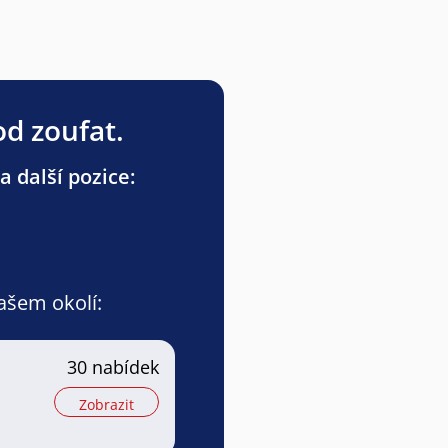
od zoufat.
a další pozice:
vašem okolí:
30 nabídek
Zobrazit