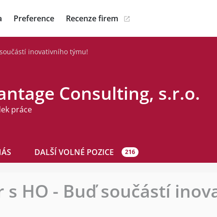
a
Preference
Recenze firem
součástí inovativního týmu!
ntage Consulting, s.r.o.
dek práce
NÁS
DALŠÍ VOLNÉ POZICE
216
 s HO - Buď součástí inov