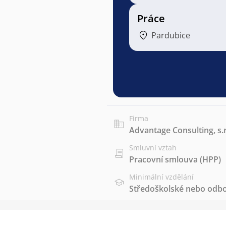
Práce
Pardubice
Firma
Advantage Consulting, s.r
Smluvní vztah
Pracovní smlouva (HPP)
Minimální vzdělání
Středoškolské nebo odbo