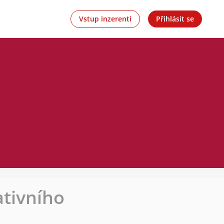
Vstup inzerenti
Přihlásit se
ativního