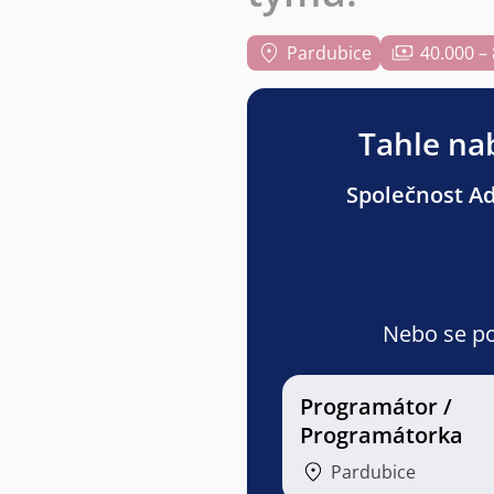
Pardubice
40.000 –
Tahle nab
Společnost Adv
Nebo se pod
Programátor /
Programátorka
Pardubice