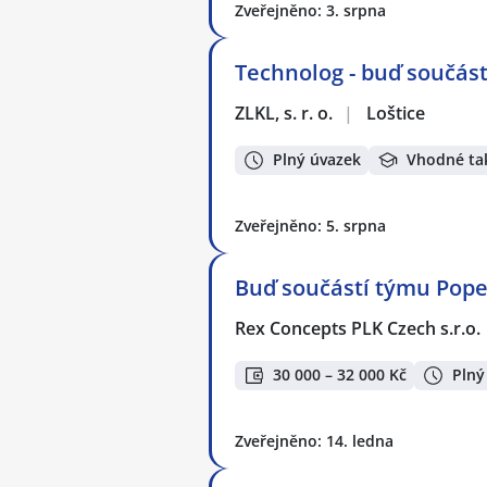
Zveřejněno: 3. srpna
Technolog - buď součás
ZLKL, s. r. o.
|
Loštice
Plný úvazek
Vhodné ta
Zveřejněno: 5. srpna
Buď součástí týmu Pope
Rex Concepts PLK Czech s.r.o.
30 000 – 32 000 Kč
Plný
Zveřejněno: 14. ledna