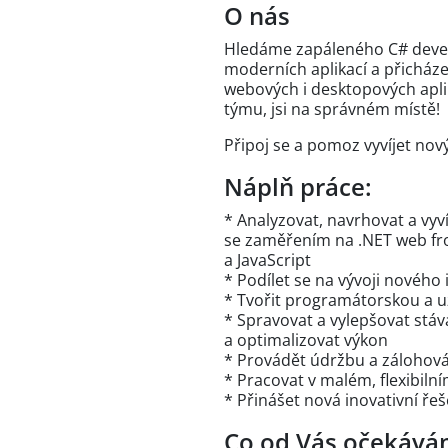
O nás
Hledáme zapáleného C# develo
moderních aplikací a přicháze
webových i desktopových aplik
týmu, jsi na správném místě!
Připoj se a pomoz vyvíjet nov
Náplň práce:
* Analyzovat, navrhovat a vyv
se zaměřením na .NET web fr
a JavaScript
* Podílet se na vývoji novéh
* Tvořit programátorskou a 
* Spravovat a vylepšovat stáv
a optimalizovat výkon
* Provádět údržbu a zálohován
* Pracovat v malém, flexibiln
* Přinášet nová inovativní řeš
Co od Vás očekává