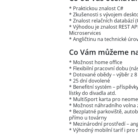
* Praktickou znalost C#
* Zkušenosti s vývojem desk
* Znalost relačních databází 
* Výhodou je znalost REST API
Microservices
* Angličtinu na technické úro
Co Vám můžeme na
* Možnost home office
* Flexibilní pracovní dobu (ná
* Dotované obědy – výběr z 8 
* 25 dní dovolené
* Benefitní systém – příspěvky
lístky do divadla atd.
* MultiSport karta pro neom
* Možnost náhradního volna 
* Bezplatné parkoviště, autob
přímo u továrny
* Mezinárodní prostředí – ang
* Výhodný mobilní tarif i pro 