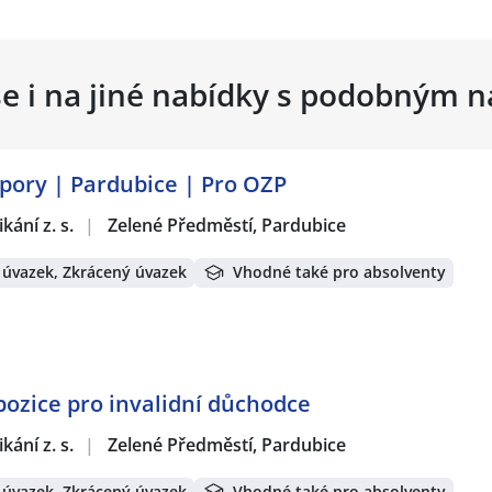
se i na jiné nabídky s podobným 
dpory | Pardubice | Pro OZP
ání z. s.
|
Zelené Předměstí, Pardubice
 úvazek, Zkrácený úvazek
Vhodné také pro absolventy
pozice pro invalidní důchodce
ání z. s.
|
Zelené Předměstí, Pardubice
 úvazek, Zkrácený úvazek
Vhodné také pro absolventy