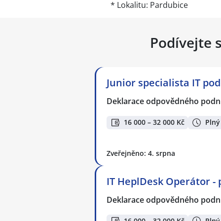
* Lokalitu: Pardubice
Podívejte 
Junior specialista IT po
Deklarace odpovědného podnik
16 000 – 32 000 Kč
Plný
Zveřejněno: 4. srpna
IT HeplDesk Operátor - 
Deklarace odpovědného podnik
16 000 – 32 000 Kč
Plný