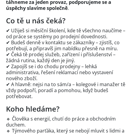
táhneme za jeden provaz, podporujeme se a
úspěchy slavíme společně
.
Co tě u nás čeká?
✔ Užiješ si měsíční školení, kde tě všechno naučíme –
od práce se systémy po prodejní dovednosti.
✔ Budeš denně v kontaktu se zákazníky – zjistíš, co
potřebují, a připravíš jim nabídku přesně na míru.
✔ Čeká tě prodej služeb, zařízení i příslušenství –
žádná rutina, každý den je jiný.
✔ Zapojíš se i do chodu prodejny – lehká
administrativa, řešení reklamací nebo vystavení
nového zboží.
✔ A hlavně: nejsi na to sám/a – kolegové i manažer tě
vždy podpoří, poradí a pomohou, když budeš
potřebovat.
Koho hledáme?
🔹 Člověka s energií, chutí do práce a obchodním
duchem.
🔹 Týmového parťáka, který se nebojí mluvit s lidmi a