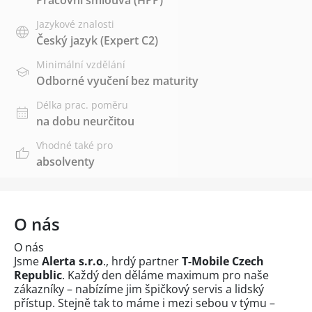
Jazykové znalosti
Český jazyk
(Expert C2)
Minimální vzdělání
Odborné vyučení bez maturity
Délka prac. poměru
na dobu neurčitou
Vhodné také pro
absolventy
O nás
O nás
Jsme
Alerta s.r.o
., hrdý partner
T-Mobile Czech
Republic
. Každý den děláme maximum pro naše
zákazníky – nabízíme jim špičkový servis a lidský
přístup. Stejně tak to máme i mezi sebou v týmu –