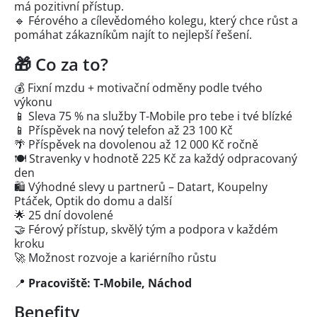
má pozitivní přístup.
🔹 Férového a cílevědomého kolegu, který chce růst a
pomáhat zákazníkům najít to nejlepší řešení.
🎁 Co za to?
💰 Fixní mzdu + motivační odměny podle tvého
výkonu
📱 Sleva 75 % na služby T-Mobile pro tebe i tvé blízké
📱 Příspěvek na nový telefon až 23 100 Kč
🌴 Příspěvek na dovolenou až 12 000 Kč ročně
🍽️ Stravenky v hodnotě 225 Kč za každý odpracovaný
den
🛍️ Výhodné slevy u partnerů – Datart, Koupelny
Ptáček, Optik do domu a další
🌟 25 dní dovolené
🤝 Férový přístup, skvělý tým a podpora v každém
kroku
🚀 Možnost rozvoje a kariérního růstu
📍
Pracoviště: T-Mobile, Náchod
Benefity