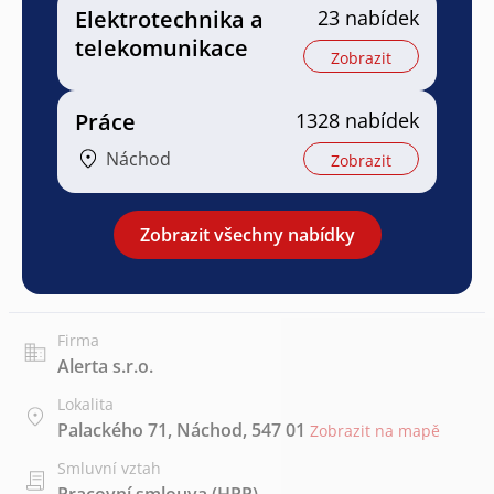
Elektrotechnika a
23 nabídek
telekomunikace
Zobrazit
Práce
1328 nabídek
Náchod
Zobrazit
Zobrazit všechny nabídky
Firma
Alerta s.r.o.
Lokalita
Palackého 71, Náchod, 547 01
Zobrazit na mapě
Smluvní vztah
Pracovní smlouva (HPP)