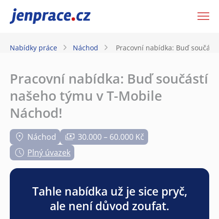
JenPráce.cz
Nabídky práce
Náchod
Pracovní nabídka: Buď součást
Pracovní nabídka: Buď součástí
našeho týmu v T-Mobile
Náchod!
Náchod
30.000 – 60.000 Kč
Plný úvazek
Tahle nabídka už je sice pryč,
ale není důvod zoufat.