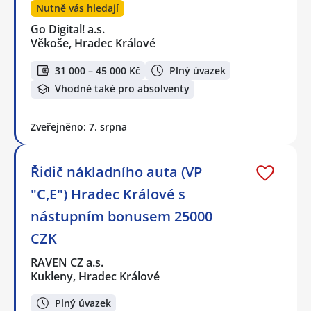
Nutně vás hledají
Go Digital! a.s.
Věkoše, Hradec Králové
31 000 – 45 000 Kč
Plný úvazek
Vhodné také pro absolventy
Zveřejněno: 7. srpna
Řidič nákladního auta (VP
"C,E") Hradec Králové s
nástupním bonusem 25000
CZK
RAVEN CZ a.s.
Kukleny, Hradec Králové
Plný úvazek