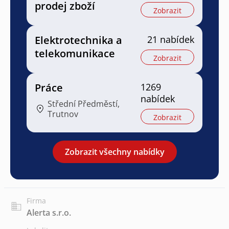
prodej zboží
Zobrazit
Elektrotechnika a
21 nabídek
telekomunikace
Zobrazit
Práce
1269
nabídek
Střední Předměstí,
Trutnov
Zobrazit
Zobrazit všechny nabídky
Firma
Alerta s.r.o.