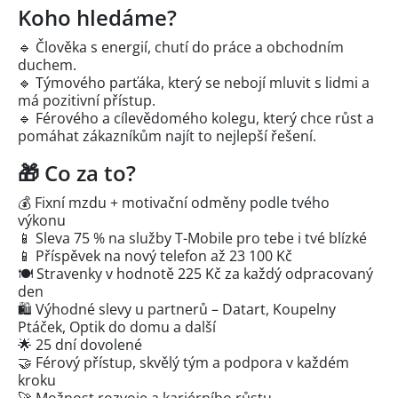
Koho hledáme?
🔹 Člověka s energií, chutí do práce a obchodním
duchem.
🔹 Týmového parťáka, který se nebojí mluvit s lidmi a
má pozitivní přístup.
🔹 Férového a cílevědomého kolegu, který chce růst a
pomáhat zákazníkům najít to nejlepší řešení.
🎁 Co za to?
💰 Fixní mzdu + motivační odměny podle tvého
výkonu
📱 Sleva 75 % na služby T-Mobile pro tebe i tvé blízké
📱 Příspěvek na nový telefon až 23 100 Kč
🍽️ Stravenky v hodnotě 225 Kč za každý odpracovaný
den
🛍️ Výhodné slevy u partnerů – Datart, Koupelny
Ptáček, Optik do domu a další
🌟 25 dní dovolené
🤝 Férový přístup, skvělý tým a podpora v každém
kroku
🚀 Možnost rozvoje a kariérního růstu