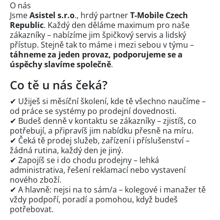
O nás
Jsme
Asistel s.r.o
., hrdý partner
T-Mobile Czech
Republic
. Každý den děláme maximum pro naše
zákazníky – nabízíme jim špičkový servis a lidský
přístup. Stejně tak to máme i mezi sebou v týmu –
táhneme za jeden provaz, podporujeme se a
úspěchy slavíme společně
.
Co tě u nás čeká?
✔ Užiješ si měsíční školení, kde tě všechno naučíme –
od práce se systémy po prodejní dovednosti.
✔ Budeš denně v kontaktu se zákazníky – zjistíš, co
potřebují, a připravíš jim nabídku přesně na míru.
✔ Čeká tě prodej služeb, zařízení i příslušenství –
žádná rutina, každý den je jiný.
✔ Zapojíš se i do chodu prodejny – lehká
administrativa, řešení reklamací nebo vystavení
nového zboží.
✔ A hlavně: nejsi na to sám/a – kolegové i manažer tě
vždy podpoří, poradí a pomohou, když budeš
potřebovat.