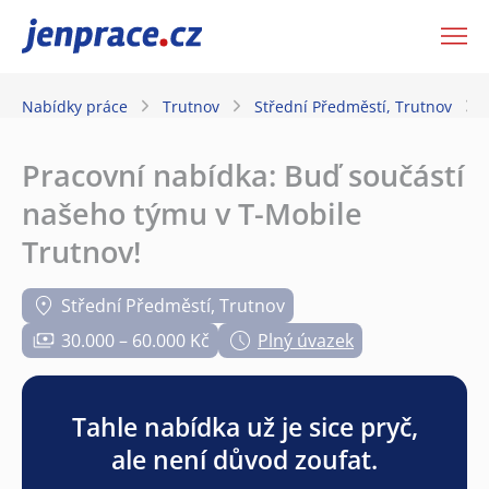
JenPráce.cz
Nabídky práce
Trutnov
Střední Předměstí, Trutnov
Pracovní nabídka: Buď součástí
našeho týmu v T-Mobile
Trutnov!
Střední Předměstí, Trutnov
30.000 – 60.000 Kč
Plný úvazek
Tahle nabídka už je sice pryč,
ale není důvod zoufat.