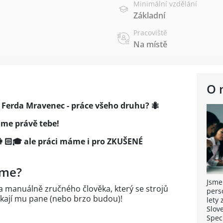
Minimální vzdělání
Základní
Pracoviště
Na místě
O 
o Ferda Mravenec - práce všeho druhu? 🐜
dáme právě tebe!
 👩🏻🎓 ale práci máme i pro ZKUŠENÉ
áme?
Jsme
 manuálně zručného člověka, který se strojů
pers
říkají mu pane (nebo brzo budou)!
lety
Slov
Spec