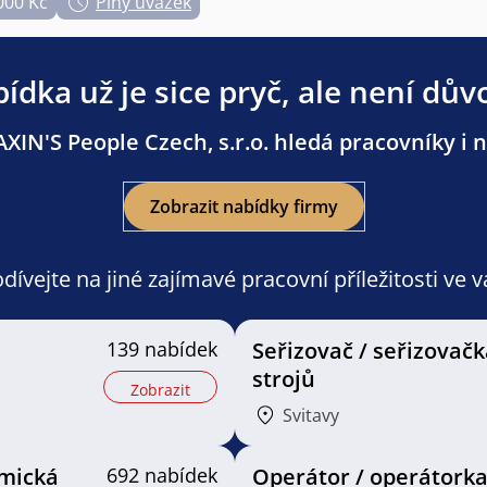
000 Kč
Plný úvazek
ídka už je sice pryč, ale není dův
IN'S People Czech, s.r.o. hledá pracovníky i n
Zobrazit nabídky firmy
ívejte na jiné zajímavé pracovní příležitosti ve 
139 nabídek
Seřizovač / seřizovačk
strojů
Zobrazit
Svitavy
mická
692 nabídek
Operátor / operátork