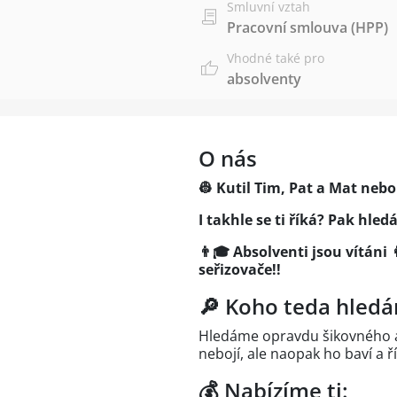
Smluvní vztah
Pracovní smlouva (HPP)
Vhodné také pro
absolventy
O nás
👷 Kutil Tim, Pat a Mat neb
I takhle se ti říká? Pak hle
👨🎓 Absolventi jsou vítáni
seřizovače!!
🔎 Koho teda hled
Hledáme opravdu šikovného a
nebojí, ale naopak ho baví a 
💰 Nabízíme ti: