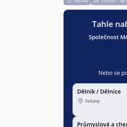
Svitavy
29.000 – 38.
Tahle nab
Společnost MAX
Nebo se pod
Dělník / Dělnice
Svitavy
Průmyslová a che