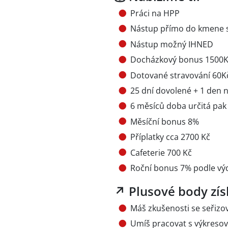
Práci na HPP
Nástup přímo do kmene s
Nástup možný IHNED
Docházkový bonus 1500
Dotované stravování 60K
25 dní dovolené + 1 den n
6 měsíců doba určitá p
Měsíční bonus 8%
Příplatky cca 2700 Kč
Cafeterie 700 Kč
Roční bonus 7% podle výd
↗ Plusové body zís
Máš zkušenosti se seřiz
Umíš pracovat s výkreso