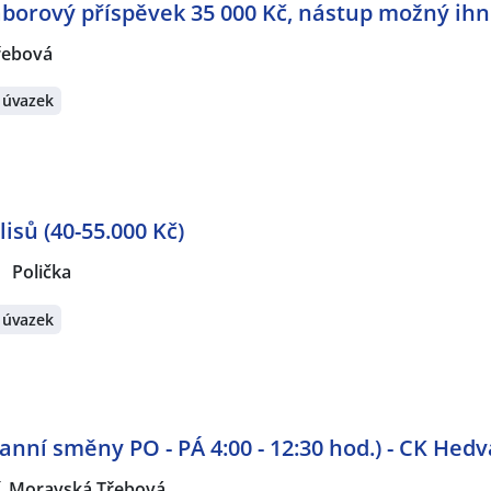
áborový příspěvek 35 000 Kč, nástup možný ih
řebová
 úvazek
lisů (40-55.000 Kč)
Polička
 úvazek
nní směny PO - PÁ 4:00 - 12:30 hod.) - CK Hedv
, Moravská Třebová