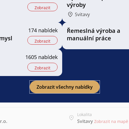
výroby
Zobrazit
Svitavy
174 nabídek
Řemeslná výroba a
mysl
manuální práce
Zobrazit
1605 nabídek
Zobrazit
Zobrazit všechny nabídky
Lokalita
r.o.
Svitavy
Zobrazit na mapě