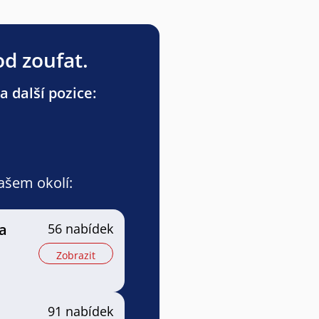
od zoufat.
a další pozice:
vašem okolí:
a
56 nabídek
Zobrazit
a
91 nabídek