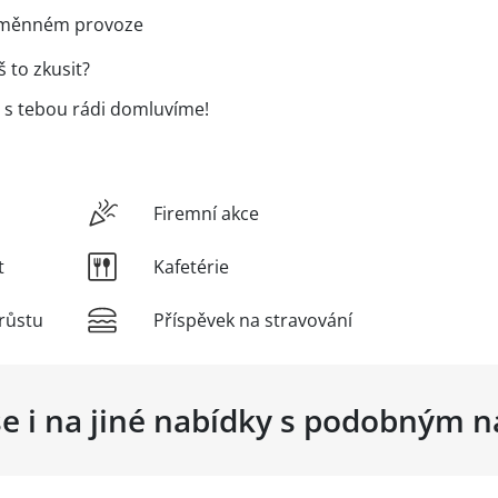
 směnném provoze
š to zkusit?
se s tebou rádi domluvíme!
Firemní akce
t
Kafetérie
růstu
Příspěvek na stravování
se i na jiné nabídky s podobným 