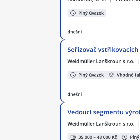
Plný úvazek
dnešní
Seřizovač vstřikovacích 
Weidmüller Lanškroun s.r.o.
Plný úvazek
Vhodné ta
dnešní
Vedoucí segmentu výrob
Weidmüller Lanškroun s.r.o.
35 000 – 48 000 Kč
Plný