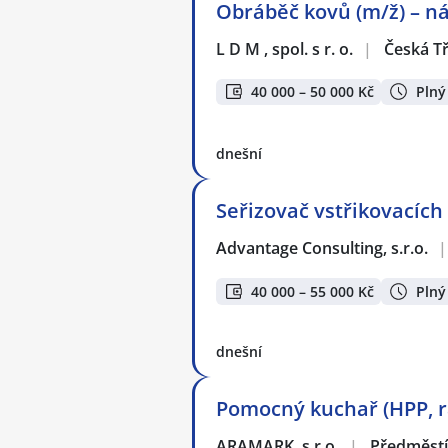
Obráběč kovů (m/ž) – n
L D M , spol. s r. o.
|
Česká T
40 000 – 50 000 Kč
Plný
dnešní
Seřizovač vstřikovacích 
Advantage Consulting, s.r.o.
|
40 000 – 55 000 Kč
Plný
dnešní
Pomocný kuchař (HPP, ra
ARAMARK, s.r.o.
|
Předměstí