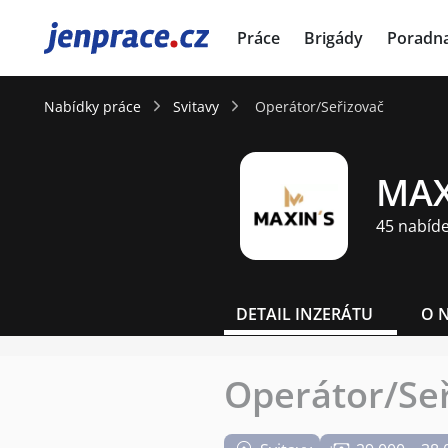
JenPráce.cz
Práce
Brigády
Poradn
Nabídky práce
Svitavy
Operátor/Seřizovač
MAXI
45 nabíd
DETAIL INZERÁTU
O 
Operátor/Se