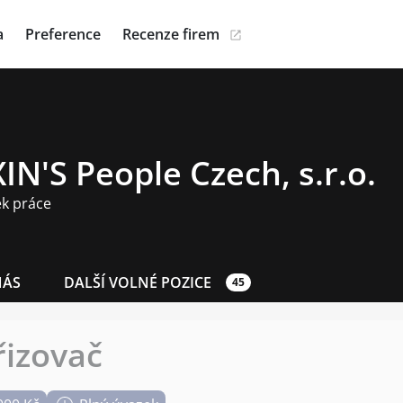
a
Preference
Recenze firem
N'S People Czech, s.r.o.
ek práce
NÁS
DALŠÍ VOLNÉ POZICE
45
řizovač