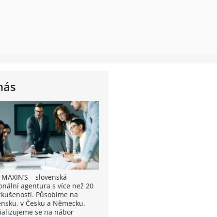
nás
 MAXIN’S – slovenská
onální agentura s více než 20
 zkušeností. Působíme na
ensku, v Česku a Německu.
ializujeme se na nábor