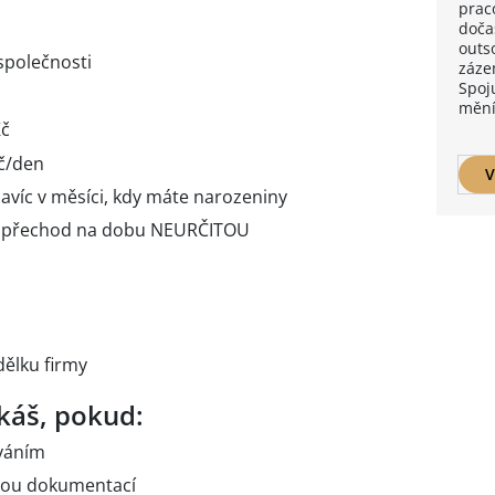
prac
doča
outs
polečnosti
zázem
Spoju
mění
Kč
č/den
V
avíc v měsíci, kdy máte narozeniny
ak přechod na dobu NEURČITOU
ělku firmy
káš, pokud:
ováním
vou dokumentací