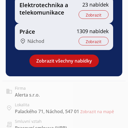
Elektrotechnika a
23 nabídek
telekomunikace
Zobrazit
Práce
1309 nabídek
Náchod
Zobrazit
Zobrazit všechny nabídky
Firma
Alerta s.r.o.
Lokalita
Palackého 71, Náchod, 547 01
Zobrazit na mapě
Smluvní vztah
Pracovní smlouva (HPP)