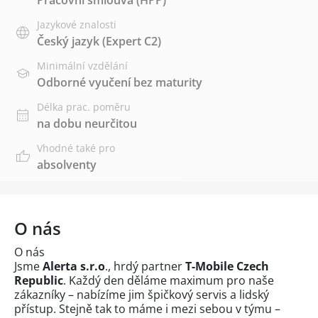
Jazykové znalosti
Český jazyk
(Expert C2)
Minimální vzdělání
Odborné vyučení bez maturity
Délka prac. poměru
na dobu neurčitou
Vhodné také pro
absolventy
O nás
O nás
Jsme
Alerta s.r.o
., hrdý partner
T-Mobile Czech
Republic
. Každý den děláme maximum pro naše
zákazníky – nabízíme jim špičkový servis a lidský
přístup. Stejně tak to máme i mezi sebou v týmu –