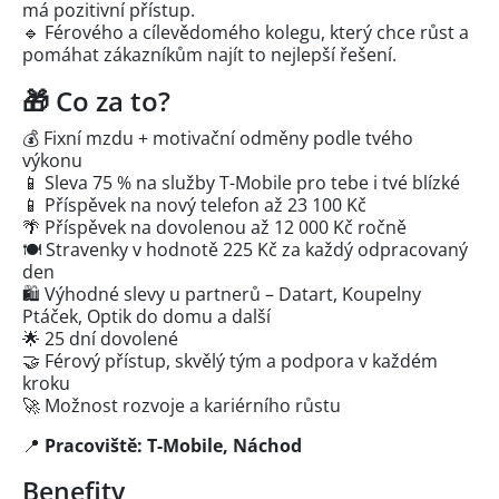
má pozitivní přístup.
🔹 Férového a cílevědomého kolegu, který chce růst a
pomáhat zákazníkům najít to nejlepší řešení.
🎁 Co za to?
💰 Fixní mzdu + motivační odměny podle tvého
výkonu
📱 Sleva 75 % na služby T-Mobile pro tebe i tvé blízké
📱 Příspěvek na nový telefon až 23 100 Kč
🌴 Příspěvek na dovolenou až 12 000 Kč ročně
🍽️ Stravenky v hodnotě 225 Kč za každý odpracovaný
den
🛍️ Výhodné slevy u partnerů – Datart, Koupelny
Ptáček, Optik do domu a další
🌟 25 dní dovolené
🤝 Férový přístup, skvělý tým a podpora v každém
kroku
🚀 Možnost rozvoje a kariérního růstu
📍
Pracoviště: T-Mobile, Náchod
Benefity