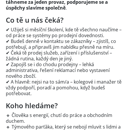
táhneme za jeden provaz, podporujeme se a
úspěchy slavíme společně
.
Co tě u nás čeká?
✔ Užiješ si měsíční školení, kde tě všechno naučíme –
od práce se systémy po prodejní dovednosti.
✔ Budeš denně v kontaktu se zákazníky – zjistíš, co
potřebují, a připravíš jim nabídku přesně na míru.
✔ Čeká tě prodej služeb, zařízení i příslušenství –
žádná rutina, každý den je jiný.
✔ Zapojíš se i do chodu prodejny – lehká
administrativa, řešení reklamací nebo vystavení
nového zboží.
✔ A hlavně: nejsi na to sám/a – kolegové i manažer tě
vždy podpoří, poradí a pomohou, když budeš
potřebovat.
Koho hledáme?
🔹 Člověka s energií, chutí do práce a obchodním
duchem.
🔹 Týmového parťáka, který se nebojí mluvit s lidmi a