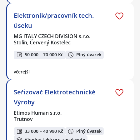
Elektronik/pracovník tech.
úseku
MG ITALY CZECH DIVISION s.r.o.
Stolín, Červený Kostelec
50 000 – 70 000 Kč
Plný úvazek
včerejší
Seřizovač Elektrotechnické
Výroby
Etimos Human s.r.o.
Trutnov
33 000 – 40 990 Kč
Plný úvazek
Vhodné také pro absolventy