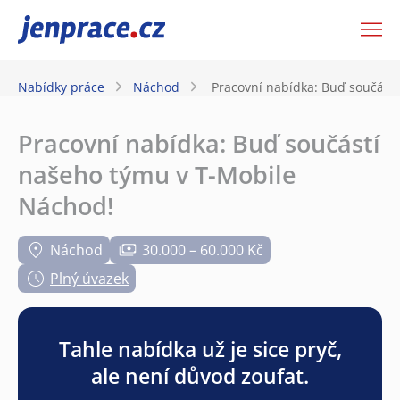
JenPráce.cz
Nabídky práce
Náchod
Pracovní nabídka: Buď součást
Pracovní nabídka: Buď součástí
našeho týmu v T-Mobile
Náchod!
Náchod
30.000 – 60.000 Kč
Plný úvazek
Tahle nabídka už je sice pryč,
ale není důvod zoufat.