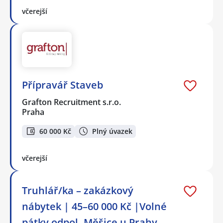
včerejší
Přípravář Staveb
Grafton Recruitment s.r.o.
Praha
60 000 Kč
Plný úvazek
včerejší
Truhlář/ka – zakázkový
nábytek | 45–60 000 Kč |Volné
pátky odpol -Měšice u Prahy