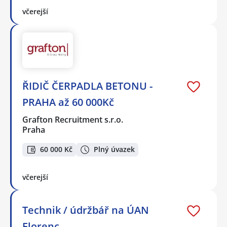
včerejší
ŘIDIČ ČERPADLA BETONU -
PRAHA až 60 000Kč
Grafton Recruitment s.r.o.
Praha
60 000 Kč
Plný úvazek
včerejší
Technik / údržbář na ÚAN
Florenc