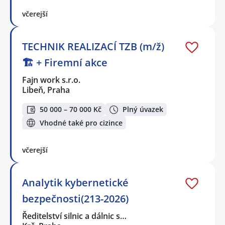
včerejší
TECHNIK REALIZACÍ TZB (m/ž)
🏗️ + Firemní akce
Fajn work s.r.o.
Libeň, Praha
50 000 – 70 000 Kč
Plný úvazek
Vhodné také pro cizince
včerejší
Analytik kybernetické
bezpečnosti(213-2026)
Ředitelství silnic a dálnic s…