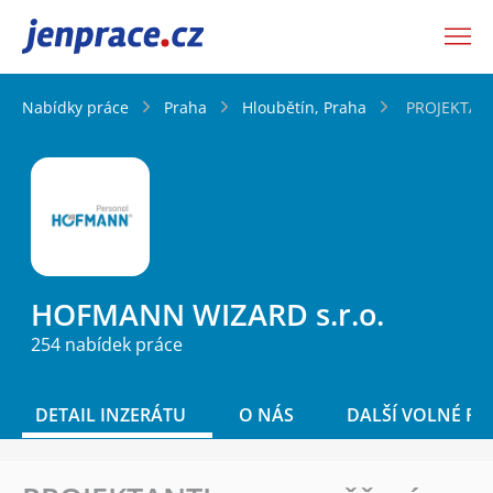
JenPráce.cz
Nabídky práce
Praha
Hloubětín, Praha
PROJEKTANTI
HOFMANN WIZARD s.r.o.
254 nabídek práce
DETAIL INZERÁTU
O NÁS
DALŠÍ VOLNÉ PO