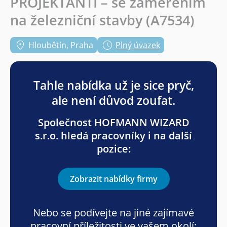
PROJEKTANTI – se zaměřením
na železniční stavby (A7534)
Hloubětín, Praha
Plný úvazek
Tahle nabídka už je sice pryč,
ale není důvod zoufat.
Společnost HOFMANN WIZARD
s.r.o. hledá pracovníky i na další
pozice:
Zobrazit nabídky firmy
Nebo se podívejte na jiné zajímavé
pracovní příležitosti ve vašem okolí: