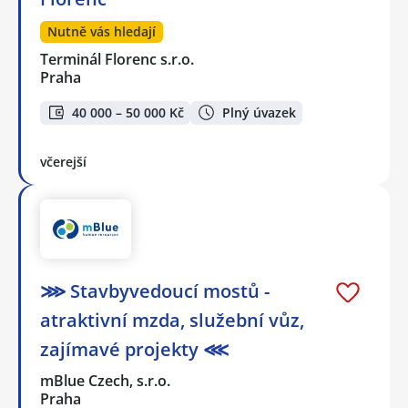
Nutně vás hledají
Terminál Florenc s.r.o.
Praha
40 000 – 50 000 Kč
Plný úvazek
včerejší
⋙ Stavbyvedoucí mostů -
atraktivní mzda, služební vůz,
zajímavé projekty ⋘
mBlue Czech, s.r.o.
Praha