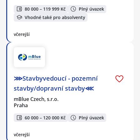
80 000 – 119 999 Kč
Plný úvazek
Vhodné také pro absolventy
včerejší
⋙Stavbyvedoucí - pozemní
stavby/dopravní stavby⋘
mBlue Czech, s.r.o.
Praha
60 000 – 120 000 Kč
Plný úvazek
včerejší