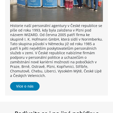
Historie naší personální agentury v České republice se
píše od roku 1993, kdy byla založena v Plzni pod
názvem WIZARD. Od června 2005 patří firma ke
skupině I. K. Hofmann GmbH, která sídlí v Norimberku.
Tato skupina působí v Německu již od roku 1985 a
patří k pěti největším poskytovatelům personálních
služeb v zemi. V České republice nabízíme firmám
podporu v personální politice a uchazečům o
zaměstnání nové kariérní možnosti na pobočkách v
Praze, Brně, Ostravě, Plzni, Kopřivnici, Stříbře,
Chomutově, Chebu, Liberci, Vysokém Mýtě, České Lípě
a Českých Velenicích.
Více o nás