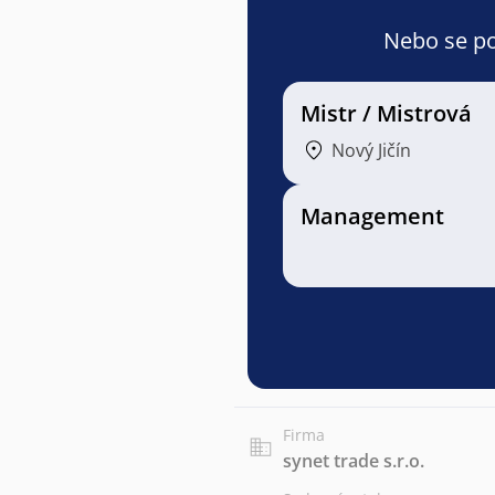
Nebo se pod
Mistr / Mistrová
Nový Jičín
Management
Firma
synet trade s.r.o.