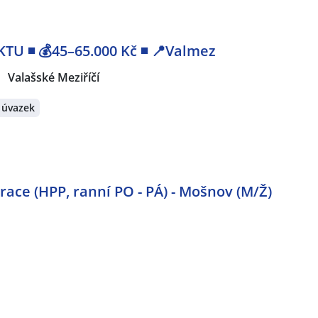
U ◾ 💰45–65.000 Kč ◾ 📍Valmez
Valašské Meziříčí
 úvazek
ace (HPP, ranní PO - PÁ) - Mošnov (M/Ž)