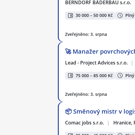
BERNDORF BÄDERBAU s.r.o.
30 000 – 50 000 Kč
Plný
Zveřejněno: 3. srpna
🚀 Manažer povrchových 
Lead - Project Advices s.r.o.
|
75 000 – 85 000 Kč
Plný
Zveřejněno: 3. srpna
📦 Směnový mistr v logi
Comac jobs s.r.o.
|
Hranice, 