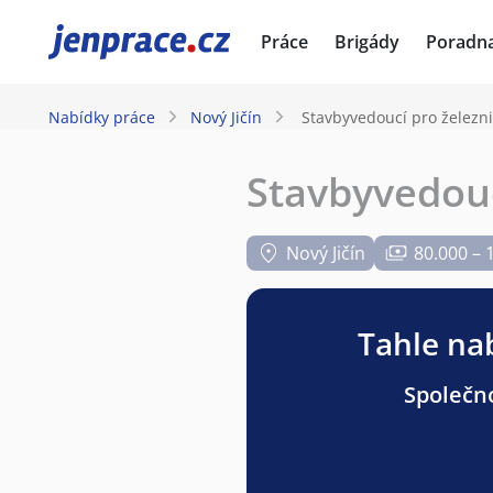
JenPráce.cz
Práce
Brigády
Poradn
Nabídky práce
Nový Jičín
Stavbyvedoucí pro železni
Stavbyvedouc
Nový Jičín
80.000 – 
Tahle nab
Společno