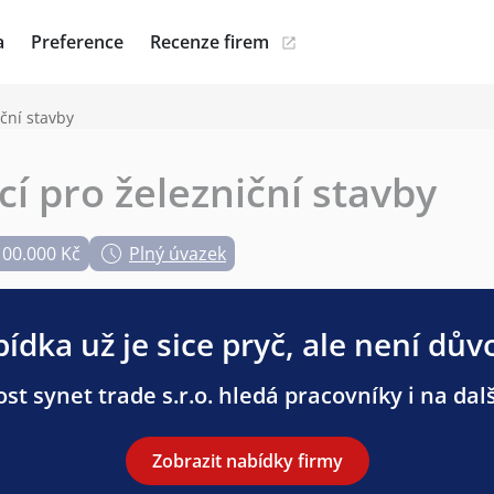
a
Preference
Recenze firem
ční stavby
í pro železniční stavby
100.000 Kč
Plný úvazek
ídka už je sice pryč, ale není dův
st synet trade s.r.o. hledá pracovníky i na dalš
Zobrazit nabídky firmy