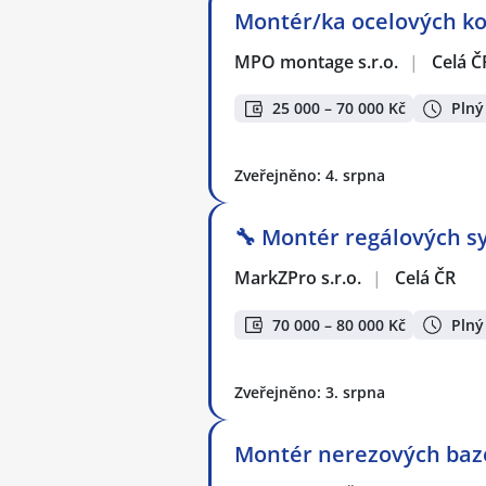
Montér/ka ocelových kon
MPO montage s.r.o.
|
Celá Č
25 000 – 70 000 Kč
Plný
Zveřejněno: 4. srpna
🔧 Montér regálových sy
MarkZPro s.r.o.
|
Celá ČR
70 000 – 80 000 Kč
Plný
Zveřejněno: 3. srpna
Montér nerezových bazén