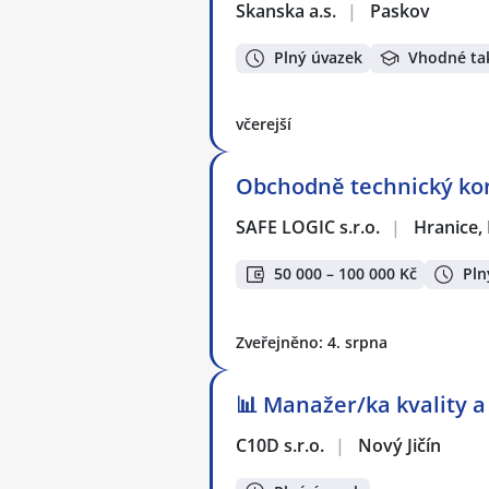
Skanska a.s.
|
Paskov
Plný úvazek
Vhodné ta
včerejší
Obchodně technický konz
SAFE LOGIC s.r.o.
|
Hranice,
50 000 – 100 000 Kč
Pln
Zveřejněno: 4. srpna
📊 Manažer/ka kvality 
C10D s.r.o.
|
Nový Jičín