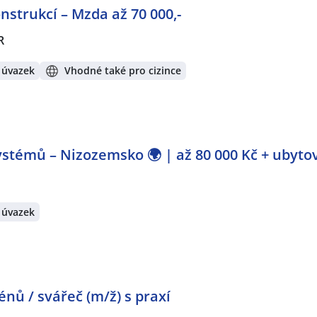
strukcí – Mzda až 70 000,-
R
 úvazek
Vhodné také pro cizince
stémů – Nizozemsko 🌍 | až 80 000 Kč + ubyto
 úvazek
ů / svářeč (m/ž) s praxí