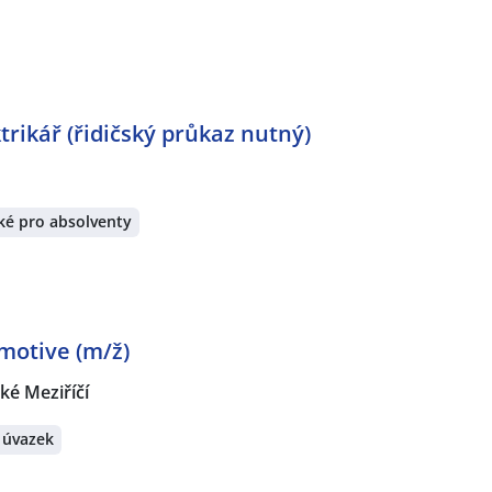
trikář (řidičský průkaz nutný)
ké pro absolventy
motive (m/ž)
ké Meziříčí
 úvazek