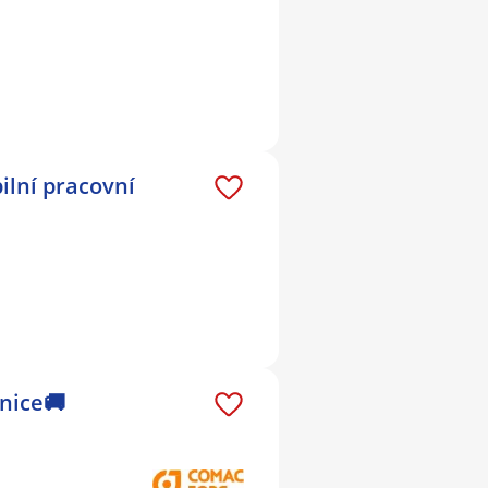
ilní pracovní
anice🚚