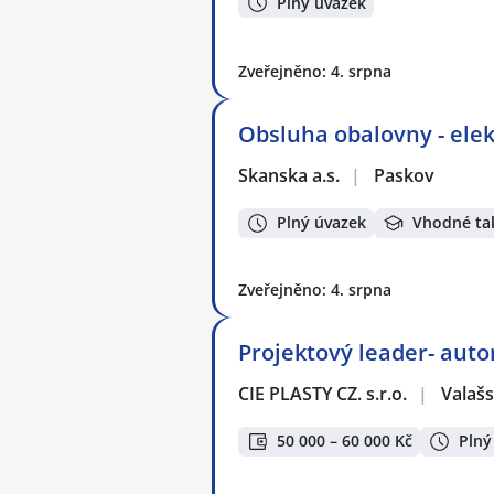
Plný úvazek
Zveřejněno: 4. srpna
Obsluha obalovny - elek
Skanska a.s.
|
Paskov
Plný úvazek
Vhodné ta
Zveřejněno: 4. srpna
Projektový leader- auto
CIE PLASTY CZ. s.r.o.
|
Valašs
50 000 – 60 000 Kč
Plný