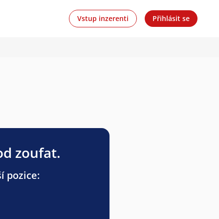
Vstup inzerenti
Přihlásit se
od zoufat.
í pozice: