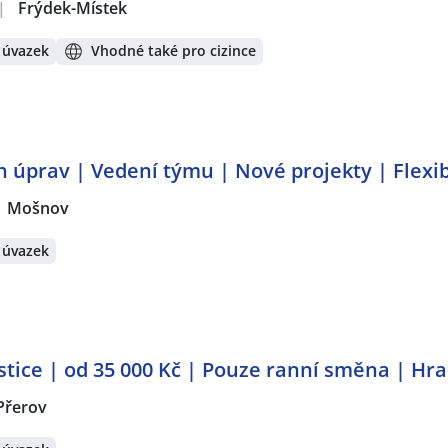
|
Frýdek-Místek
 úvazek
Vhodné také pro cizince
úprav | Vedení týmu | Nové projekty | Flexib
Mošnov
 úvazek
stice | od 35 000 Kč | Pouze ranní směna | Hr
Přerov