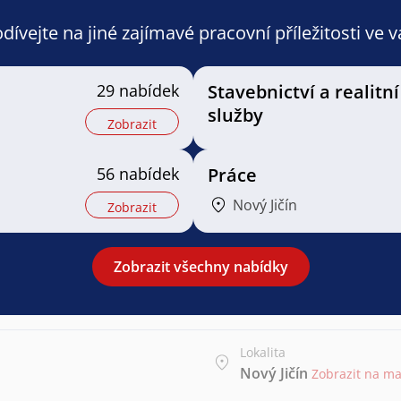
ívejte na jiné zajímavé pracovní příležitosti ve 
29 nabídek
Stavebnictví a realitní
služby
Zobrazit
56 nabídek
Práce
Nový Jičín
Zobrazit
Zobrazit všechny nabídky
Lokalita
Nový Jičín
Zobrazit na m