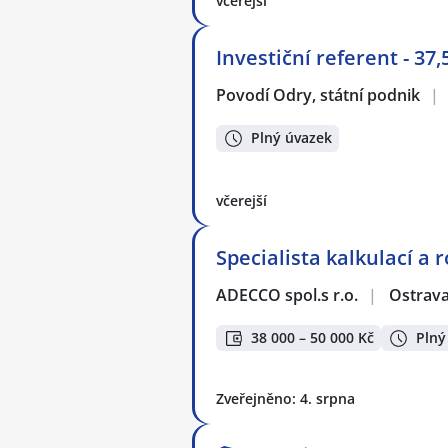
včerejší
Investiční referent - 37
Povodí Odry, státní podnik
|
Plný úvazek
včerejší
Specialista kalkulací a 
ADECCO spol.s r.o.
|
Ostrav
38 000 – 50 000 Kč
Plný
Zveřejněno: 4. srpna