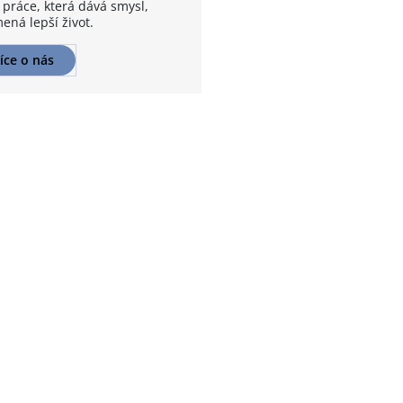
 práce, která dává smysl,
ená lepší život.
íce o nás