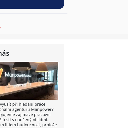
ě
nás
využít při hledání práce
onální agenturu Manpower?
ojujeme zajímavé pracovní
žitosti s nadšenými lidmi.
m lidem budoucnost, protože