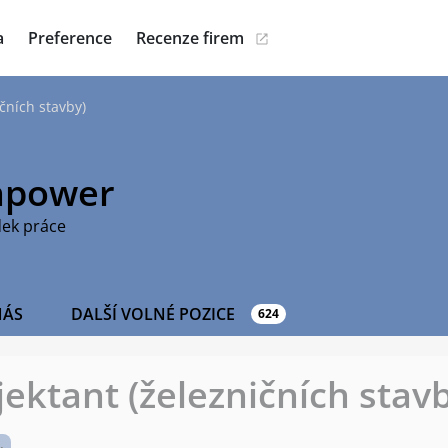
a
Preference
Recenze firem
čních stavby)
power
dek práce
NÁS
DALŠÍ VOLNÉ POZICE
624
jektant (železničních stav