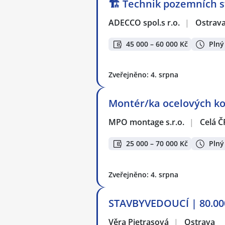
🏗️ Technik pozemních s
ADECCO spol.s r.o.
|
Ostrav
45 000 – 60 000 Kč
Plný
Zveřejněno: 4. srpna
Montér/ka ocelových kon
MPO montage s.r.o.
|
Celá Č
25 000 – 70 000 Kč
Plný
Zveřejněno: 4. srpna
STAVBYVEDOUCÍ | 80.00
Věra Pietrasová
|
Ostrava