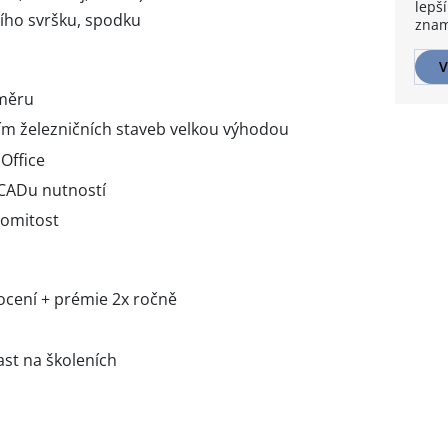
lepší
ního svršku, spodku
znam
V
směru
ím železničních staveb velkou výhodou
Office
oCADu nutností
domitost
ocení + prémie 2x ročně
ast na školeních