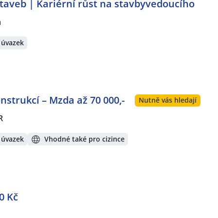
taveb | Kariérní růst na stavbyvedoucího
a
 úvazek
strukcí – Mzda až 70 000,-
Nutně vás hledají
R
 úvazek
Vhodné také pro cizince
0 Kč