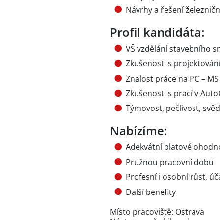
Návrhy a řešení železnič
Profil kandidáta:
VŠ vzdělání stavebního 
Zkušenosti s projektován
Znalost práce na PC – MS 
Zkušenosti s prací v Aut
Týmovost, pečlivost, svě
Nabízíme:
Adekvátní platové ohodn
Pružnou pracovní dobu
Profesní i osobní růst, úč
Další benefity
Místo pracoviště: Ostrava