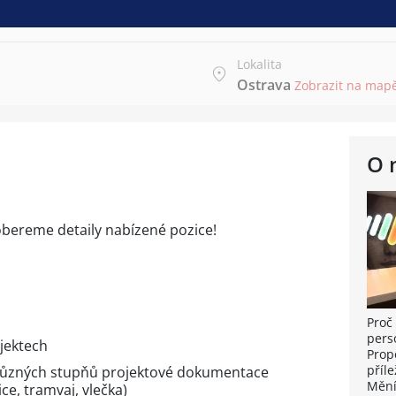
Lokalita
Ostrava
Zobrazit na map
O 
obereme detaily nabízené pozice!
Proč 
pers
jektech
Prop
příle
různých stupňů projektové dokumentace
Mění
ce, tramvaj, vlečka)