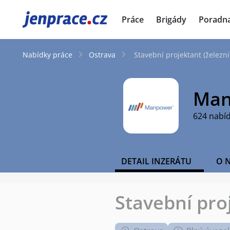
JenPráce.cz
Práce
Brigády
Poradn
Nabídky práce
Ostrava
Stavební projektant (železni
Man
624 nabí
DETAIL INZERÁTU
O 
Stavební pro