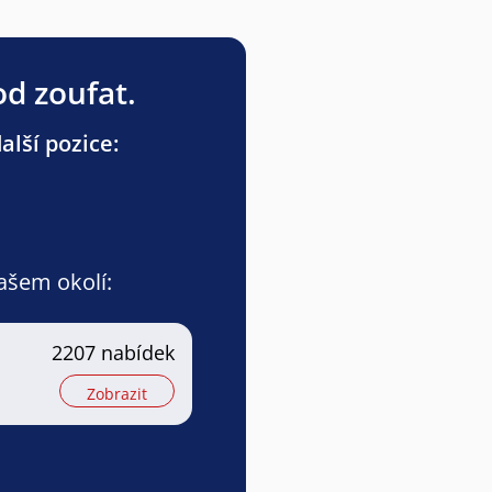
od zoufat.
lší pozice:
vašem okolí:
2207 nabídek
Zobrazit