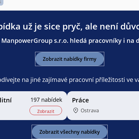
k
ídka už je sice pryč, ale není dův
 ManpowerGroup s.r.o. hledá pracovníky i na da
Zobrazit nabídky firmy
ívejte na jiné zajímavé pracovní příležitosti ve 
litní
197 nabídek
Práce
Ostrava
Zobrazit
Zobrazit všechny nabídky