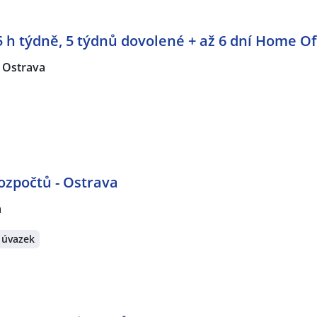
,5 h týdně, 5 týdnů dovolené + až 6 dní Home Of
Ostrava
rozpočtů - Ostrava
a
 úvazek