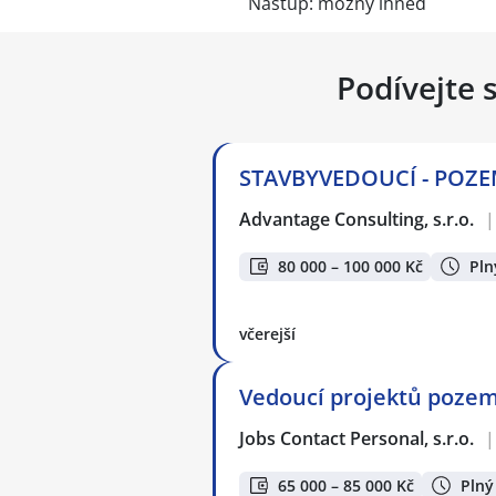
Nástup: možný ihned
Podívejte 
STAVBYVEDOUCÍ - POZEM
Advantage Consulting, s.r.o.
|
80 000 – 100 000 Kč
Pln
včerejší
Vedoucí projektů pozem
Jobs Contact Personal, s.r.o.
|
65 000 – 85 000 Kč
Plný