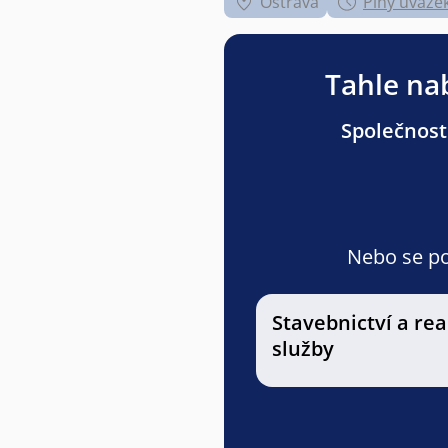
Ostrava
Plný úvaze
Tahle nab
Společnost
Nebo se pod
Stavebnictví a rea
služby