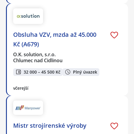
Obsluha VZV, mzda až 45.000
Kč (A679)
O.K. solution, s.r.o.
Chlumec nad Cidlinou
32 000 – 45 500 Kč
Plný úvazek
včerejší
Mistr strojírenské výroby