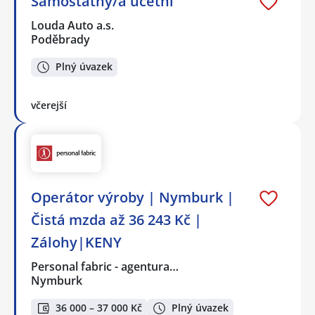
Samostatný/á účetní
Louda Auto a.s.
Poděbrady
Plný úvazek
včerejší
Operátor výroby | Nymburk |
Čistá mzda až 36 243 Kč |
Zálohy|KENY
Personal fabric - agentura…
Nymburk
36 000 – 37 000 Kč
Plný úvazek