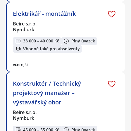
Elektrikář - montážník
Beire s.r.o.
Nymburk
33 000 – 40 000 Kč
Plný úvazek
Vhodné také pro absolventy
včerejší
Konstruktér / Technický
projektový manažer –
výstavářský obor
Beire s.r.o.
Nymburk
45 000 – 55 000 Kč
Plný úvazek