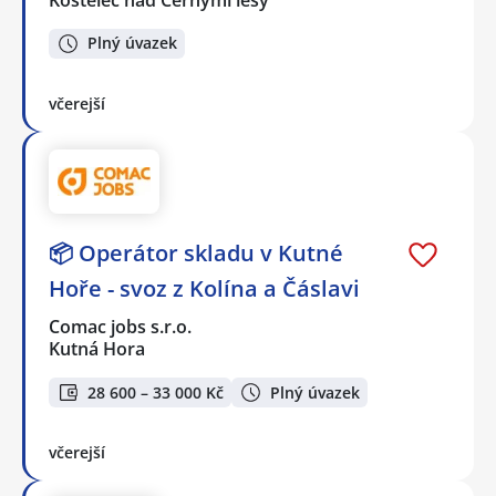
Plný úvazek
včerejší
📦 Operátor skladu v Kutné
Hoře - svoz z Kolína a Čáslavi
Comac jobs s.r.o.
Kutná Hora
28 600 – 33 000 Kč
Plný úvazek
včerejší