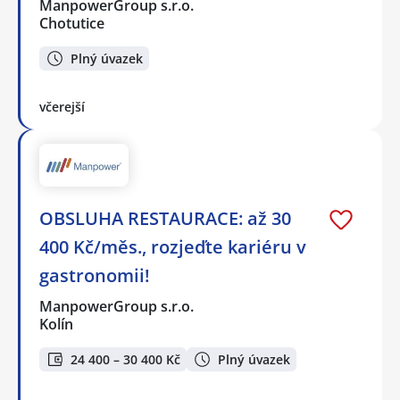
ManpowerGroup s.r.o.
Chotutice
Plný úvazek
včerejší
OBSLUHA RESTAURACE: až 30
400 Kč/měs., rozjeďte kariéru v
gastronomii!
ManpowerGroup s.r.o.
Kolín
24 400 – 30 400 Kč
Plný úvazek