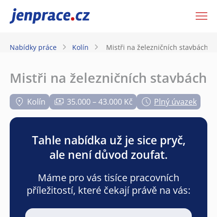
JenPráce.cz
Nabídky práce
Kolín
Mistři na železničních stavbách
Mistři na železničních stavbách
Kolín
35.000 – 43.000 Kč
Plný úvazek
Tahle nabídka už je sice pryč,
ale není důvod zoufat.
Máme pro vás tisíce pracovních
příležitostí, které čekají právě na vás: