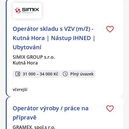
Operátor skladu s VZV (m/ž) -
Kutná Hora | Nástup IHNED |
Ubytování
SIMIX GROUP s.r.o.
Kutná Hora
31 000 – 34 000 Kč
Plný úvazek
včerejší
Operátor výroby / práce na
přípravě
GRAMEX, spol.s r.o.