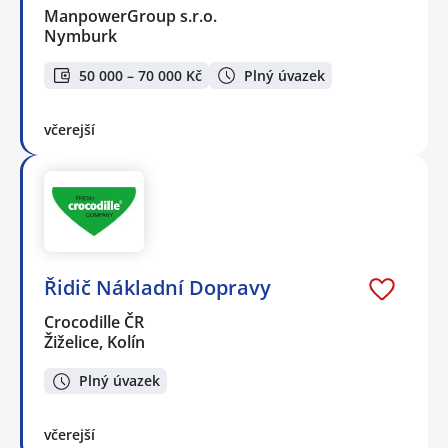
ManpowerGroup s.r.o.
Nymburk
50 000 – 70 000 Kč
Plný úvazek
včerejší
Řidič Nákladní Dopravy
Crocodille ČR
Žiželice, Kolín
Plný úvazek
včerejší