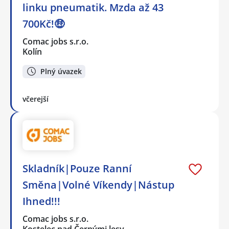
linku pneumatik. Mzda až 43
700Kč!🤑
Comac jobs s.r.o.
Kolín
Plný úvazek
včerejší
Skladník|Pouze Ranní
Směna|Volné Víkendy|Nástup
Ihned!!!
Comac jobs s.r.o.
Kostelec nad Černými lesy