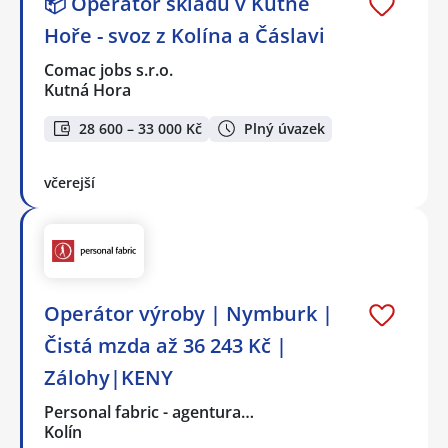
📦 Operátor skladu v Kutné
Hoře - svoz z Kolína a Čáslavi
Comac jobs s.r.o.
Kutná Hora
28 600 – 33 000 Kč
Plný úvazek
včerejší
Operátor výroby | Nymburk |
Čistá mzda až 36 243 Kč |
Zálohy|KENY
Personal fabric - agentura…
Kolín