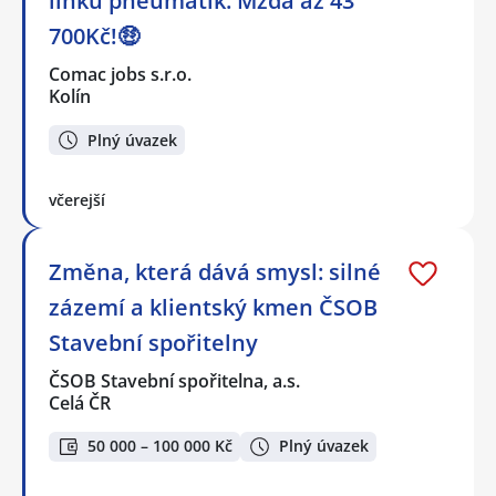
linku pneumatik. Mzda až 43
700Kč!🤑
Comac jobs s.r.o.
Kolín
Plný úvazek
včerejší
Změna, která dává smysl: silné
zázemí a klientský kmen ČSOB
Stavební spořitelny
ČSOB Stavební spořitelna, a.s.
Celá ČR
50 000 – 100 000 Kč
Plný úvazek