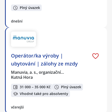
Plný úvazek
dnešní
Operátor/ka výroby |
ubytování | zálohy ze mzdy
Manuvia, a. s., organizační…
Kutná Hora
31 000 – 35 000 Kč
Plný úvazek
Vhodné také pro absolventy
včerejší