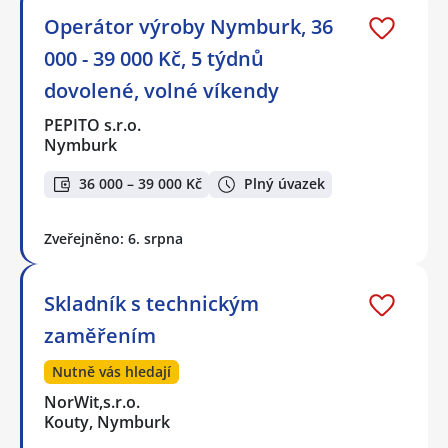
Operátor výroby Nymburk, 36
000 - 39 000 Kč, 5 týdnů
dovolené, volné víkendy
PEPITO s.r.o.
Nymburk
36 000 – 39 000 Kč
Plný úvazek
Zveřejněno: 6. srpna
Skladník s technickým
zaměřením
Nutně vás hledají
NorWit,s.r.o.
Kouty, Nymburk