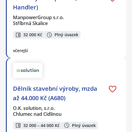
Handler)
ManpowerGroup s.r.o.
Stříbrná Skalice
32 000 Kč
Plný úvazek
včerejší
Dělník stavební výroby, mzda
až 44.000 Kč (A680)
O.K. solution, s.r.o.
Chlumec nad Cidlinou
32 000 – 44 000 Kč
Plný úvazek