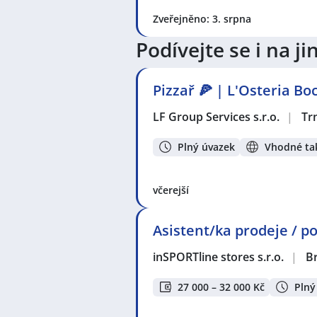
Kontrolor / Kontrolorka
,
Konstruk
Zveřejněno: 3. srpna
Seřizovač / seřizovačka strojů
,
Ele
Elektromontérka
,
Elektrikář / Elek
Podívejte se i na 
Pizzařka
,
Technik / technička aut
Seznam lokalit v zobrazených inze
Pizzař 🍕 | L'Osteria B
Celá ČR
,
Trnitá, Brno
,
Brno
,
Horní 
Mikulov, okres Břeclav
,
Žabčice
,
H
LF Group Services s.r.o.
|
Tr
Plný úvazek
Vhodné tak
včerejší
Asistent/ka prodeje / po
inSPORTline stores s.r.o.
|
B
27 000 – 32 000 Kč
Plný