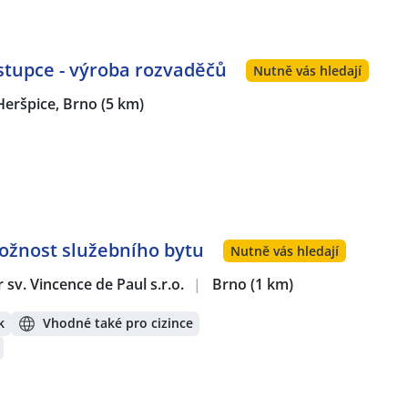
tupce - výroba rozvaděčů
Nutně vás hledají
Heršpice, Brno
(5 km)
Možnost služebního bytu
Nutně vás hledají
sv. Vincence de Paul s.r.o.
|
Brno
(1 km)
k
Vhodné také pro cizince