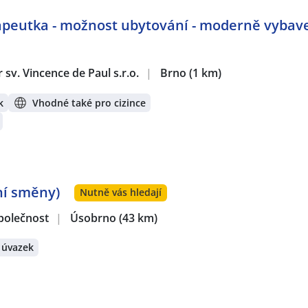
apeutka - možnost ubytování - moderně vybav
sv. Vincence de Paul s.r.o.
|
Brno
(1 km)
k
Vhodné také pro cizince
ní směny)
Nutně vás hledají
polečnost
|
Úsobrno
(43 km)
 úvazek