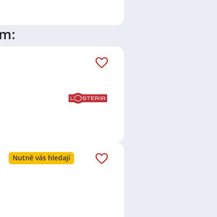
erátorka průmyslové výroby
,
echanička
,
Elektromontér /
ástupkyně
,
Obsluha strojů
,
Pizzař /
ím:
y, okres Brno-venkov
,
Líšeň, Brno
,
Nutně vás hledají