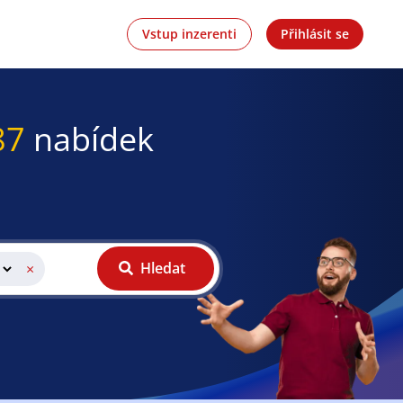
Vstup inzerenti
Přihlásit se
87
nabídek
Hledat
×