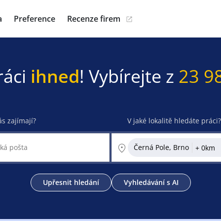
a
Preference
Recenze firem
ráci
ihned
! Vybírejte z
23 9
ás zajímají?
V jaké lokalitě hledáte práci?
Černá Pole, Brno
Upřesnit hledání
Vyhledávání s AI