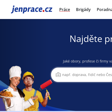
JenPráce.cz
Práce
Brigády
Poradn
Najděte p
Jaké obory, profese či firmy v