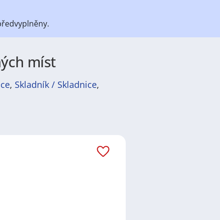
předvyplněny.
ných míst
ice
,
Skladník / Skladnice
,
území v Brně, nacházející se v
: Brno-sever: zahrnuje většinu
ole: zahrnuje malou část na
ou, včetně významných vil, jako je
 má vlastní správní strukturu:​
 městské části se nachází na
ckého třídě 59, 612 93 Brno.