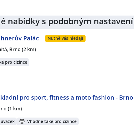
tér / Konstruktérka
,
Nástrojář / Nástrojářka
,
Operátor / op
ktrotechnik / Elektrotechnička
,
Elektromechanik / Elektrom
trikářka
,
Servisní technik / technička
,
Obchodní zástupce / z
jiné nabídky s podobným nastaven
omatizace
rátech:
ochnerův Palác
Nutně vás hledají
Heršpice, Brno
,
Úsobrno
,
Kuřim
,
Zábrdovice, Brno
,
Moravan
usovice, Brno
,
Maloměřice, Brno
nitá, Brno
(2 km)
é pro cizince
kladní pro sport, fitness a moto fashion - Brno
rno
(1 km)
 úvazek
Vhodné také pro cizince