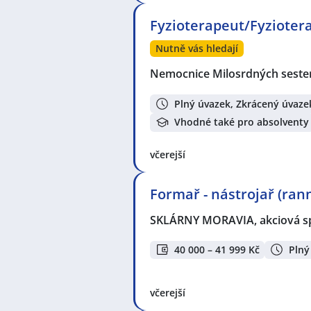
Fyzioterapeut/Fyzioter
Nutně vás hledají
Nemocnice Milosrdných sester 
Plný úvazek, Zkrácený úvaze
Vhodné také pro absolventy
včerejší
Formař - nástrojař (ran
SKLÁRNY MORAVIA, akciová s
40 000 – 41 999 Kč
Plný
včerejší