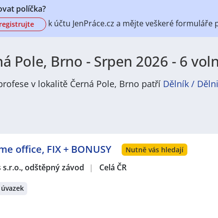
vat políčka?
k účtu
JenPráce.cz a mějte veškeré
formuláře 
registrujte
á Pole, Brno - Srpen 2026 - 6 vol
rofese v lokalitě Černá Pole, Brno patří
Dělník / Děln
ejích institucí:
Černá Pole jsou městská čtvrť a katastrální 
opadu 1990 jsou Černá Pole rozdělena mezi tři městské části
zahrnuje jihozápadní část s parkem Lužánky. Brno-Královo P
ome office, FIX + BONUSY
přes 20 000 obyvatel. Černá Pole jsou známá svou architektur
Nutně vás hledají
aké Mendelova univerzita v Brně a Dětská nemocnice Brno.
s s.r.o., odštěpný závod
|
Celá ČR
 úvazek
rná Pole jsou rozdělena mezi tři městské části, z nichž každá
lí na adrese Bratislavská 70, 601 47 Brno. ​Brno-střed: Úřad
0 Brno.​ Brno-Královo Pole: Úřad městské části sídlí na Pala