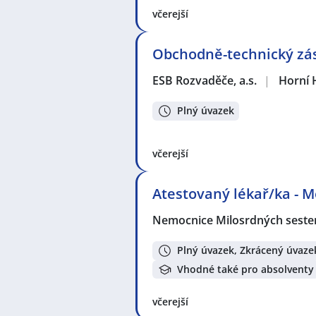
včerejší
Obchodně-technický zás
ESB Rozvaděče, a.s.
|
Horní 
Plný úvazek
včerejší
Atestovaný lékař/ka - 
Nemocnice Milosrdných sester 
Plný úvazek, Zkrácený úvaze
Vhodné také pro absolventy
včerejší