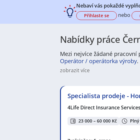
Nebaví vás pokaždé vyplňo
nebo
Přihlaste se
Nabídky práce Čern
Mezi nejvíce žádané pracovní p
Operátor / operátorka výroby
.
zobrazit více
Charakteristika městské části a j
centrální části města. Od 24. list
území Černých Polí.​ Brno-střed: 
Specialista prodeje - H
severozápadě.​ V této čtvrti žije 
Arnoldova vila. Nachází se zde t
4Life Direct Insurance Service
23 000 – 60 000 Kč
Plný
Politická a správní struktura:
Če
Brno-sever: Úřad městské části síd
Dominikánské náměstí 196/2, 602 0