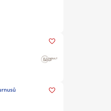
turnusů