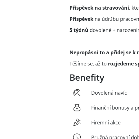
Příspěvek na stravování
, kt
Příspěvek
na údržbu pracovní
5 týdnů
dovolené + narozeni
Nepropásni to a přidej se k 
Těšíme se, až to
rozjedeme s
Benefity
Dovolená navíc
Finanční bonusy a p
Firemní akce
Pružná pracovní do