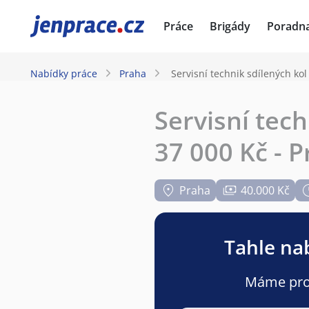
JenPráce.cz
Práce
Brigády
Poradn
Nabídky práce
Praha
Servisní technik sdílených kol
Servisní tech
37 000 Kč - 
Praha
40.000 Kč
Tahle nab
Máme pro v