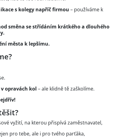
kace s kolegy napříč firmou
– používáme k
2hod směna se střídáním krátkého a dlouhého
y.
ní města k lepšímu.
áme?
se.
 v opravách kol
– ale klidně tě zaškolíme.
ejdřív!
těšit?
ové vyžití, na kterou přispívá zaměstnavatel,
jen pro tebe, ale i pro tvého parťáka,