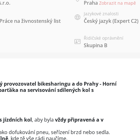
.r.o.
Praha
Zobrazit na mapě
Jazykové znalosti
Práce na živnostenský list
Český jazyk
(Expert C2)
Řidičské oprávnění
Skupina B
ký provozovatel bikesharingu a do Prahy - Horní
arťáka na servisování sdílených kol s
s jízdních kol
, aby byla
vždy připravená a v
ako dofukování pneu, seřízení brzd nebo sedla.
ílně
, kde tě vše rádi naučíme.