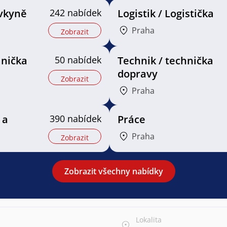
vkyně
242 nabídek
Logistik / Logistička
Praha
Zobrazit
nička
50 nabídek
Technik / technička
dopravy
Zobrazit
Praha
 a
390 nabídek
Práce
Praha
Zobrazit
Zobrazit všechny nabídky
Lokalita