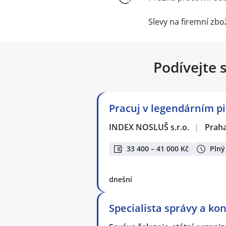
Slevy na firemní zbo
Podívejte 
Pracuj v legendárním piv
INDEX NOSLUŠ s.r.o.
|
Prah
33 400 – 41 000 Kč
Plný
dnešní
Specialista správy a ko