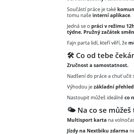
Součástí práce je také
komuni
tomu naše
interní aplikace
.
Jedná se o
práci v režimu 1
týdne.
Pružný začátek směn
Fajn parta lidí, kteří věří, že
mě
🛠️ Co od tebe ček
Zručnost a samostatnost.
Nadšení do práce a chuť učit 
Výhodou je
základní přehled
Nastoupit můžeš ideálně
co n
🌤️ Na co se můžeš 
Multisport karta
na volnočas
Jízdy na Nextbiku zdarma
ne