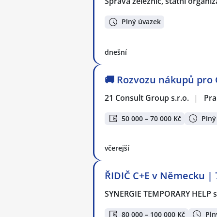
Správa železnic, státní organi
Plný úvazek
dnešní
🚚 Rozvozu nákupů pro 
21 Consult Group s.r.o.
|
Pra
50 000 – 70 000 Kč
Plný
včerejší
ŘIDIČ C+E v Německu | 7
SYNERGIE TEMPORARY HELP s.
80 000 – 100 000 Kč
Pln