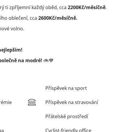
erý ti zpříjemní každý oběd, cca
2200Kč/měsíčně
.
ho oblečení, cca
2600Kč/měsíčně.
nové volno.
nejlepším!
polečně na modré!
🚲💙
Příspěvek na sport
rémie
Příspěvek na stravování
Přátelské prostředí
ba
Cyclist-friendly office