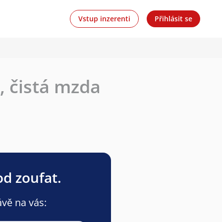
Vstup inzerenti
Přihlásit se
, čistá mzda
od zoufat.
ávě na vás: