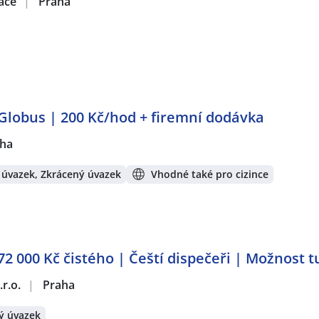
zace
|
Praha
Globus | 200 Kč/hod + firemní dodávka
ha
 úvazek, Zkrácený úvazek
Vhodné také pro cizince
2 000 Kč čistého | Čeští dispečeři | Možnost 
r.o.
|
Praha
ý úvazek