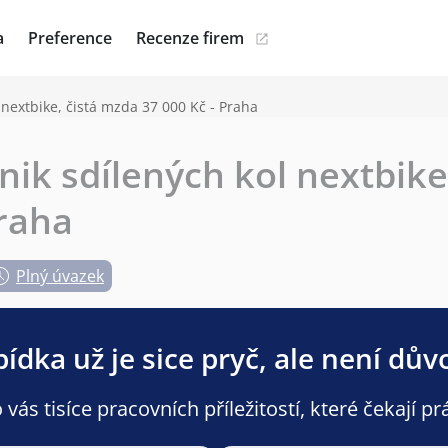
a
Preference
Recenze firem
 nextbike, čistá mzda 37 000 Kč - Praha
nik sdílených kol nextbike
Praha
Plný úvazek
ídka už je sice pryč, ale není dův
ás tisíce pracovních příležitostí, které čekají pr