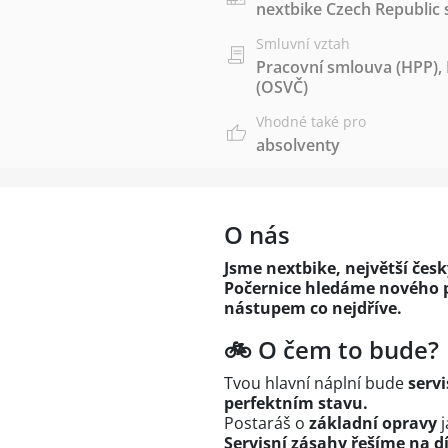
nextbike Czech Republic s
Smluvní vztah
Pracovní smlouva (HPP)
,
(OSVČ)
Vhodné také pro
absolventy
O nás
Jsme nextbike, největší čes
Počernice hledáme nového p
nástupem co nejdříve.
🚲 O čem to bude?
Tvou hlavní náplní bude
servi
perfektním stavu.
Postaráš o
základní opravy
j
Servisní zásahy řešíme na d