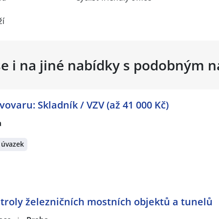
ží
se i na jiné nabídky s podobným 
ovaru: Skladník / VZV (až 41 000 Kč)
a
 úvazek
ntroly železničních mostních objektů a tunelů