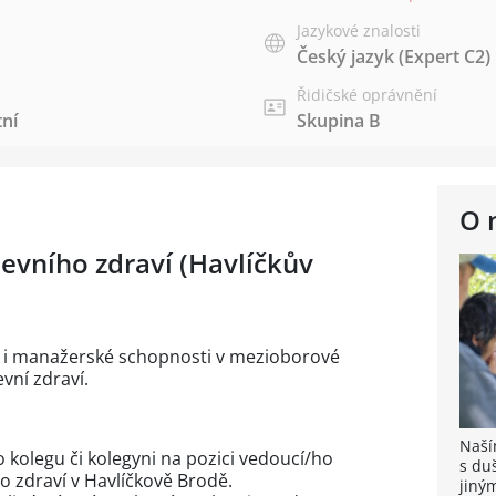
Jazykové znalosti
Český jazyk
(Expert C2)
Řidičské oprávnění
tní
Skupina B
O 
evního zdraví (Havlíčkův
t i manažerské schopnosti v mezioborové
vní zdraví.
Naší
kolegu či kolegyni na pozici vedoucí/ho
s du
ho zdraví v Havlíčkově Brodě.
jiný