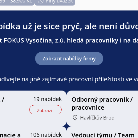
99 – 38.900 Kč
Plný úvazek
ídka už je sice pryč, ale není dův
 FOKUS Vysočina, z.ú. hledá pracovníky i na da
Zobrazit nabídky firmy
ívejte na jiné zajímavé pracovní příležitosti ve 
 /
19 nabídek
Odborný pracovník /
pracovnice
Zobrazit
Havlíčkův Brod
macie a
106 nabídek
Vedoucí týmu / Team