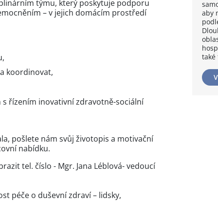
sciplinárním týmu, který poskytuje podporu
samo
mocněním – v jejich domácím prostředí
aby 
podl
Dlou
obla
hosp
u,
také
a koordinovat,
V
 s řízením inovativní zdravotně-sociální
a, pošlete nám svůj životopis a motivační
covní nabídku.
razit tel. číslo
- Mgr. Jana Léblová- vedoucí
st péče o duševní zdraví – lidsky,