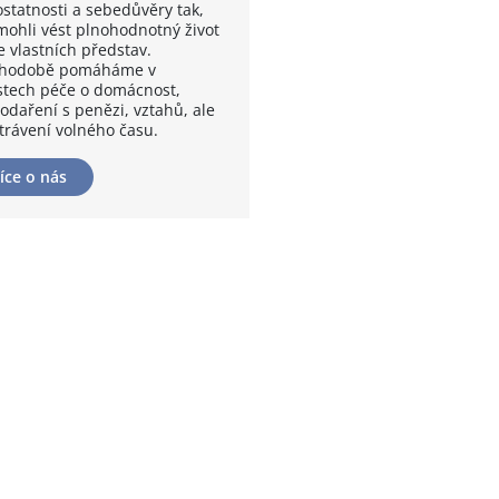
statnosti a sebedůvěry tak,
mohli vést plnohodnotný život
e vlastních představ.
hodobě pomáháme v
stech péče o domácnost,
odaření s penězi, vztahů, ale
 trávení volného času.
íce o nás