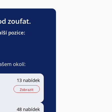
od zoufat.
lší pozice:
vašem okolí:
13 nabídek
Zobrazit
48 nabídek