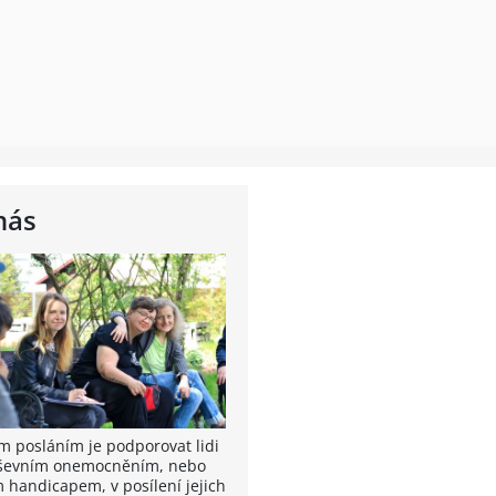
nás
m posláním je podporovat lidi
ševním onemocněním, nebo
m handicapem, v posílení jejich