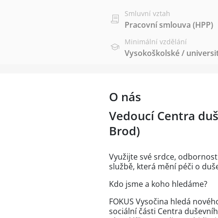
Smluvní vztah
Pracovní smlouva (HPP)
Minimální vzdělání
Vysokoškolské / universi
O nás
Vedoucí Centra duš
Brod)
Využijte své srdce, odbornos
službě, která mění péči o duše
Kdo jsme a koho hledáme?
FOKUS Vysočina hledá nového 
sociální části Centra duševní