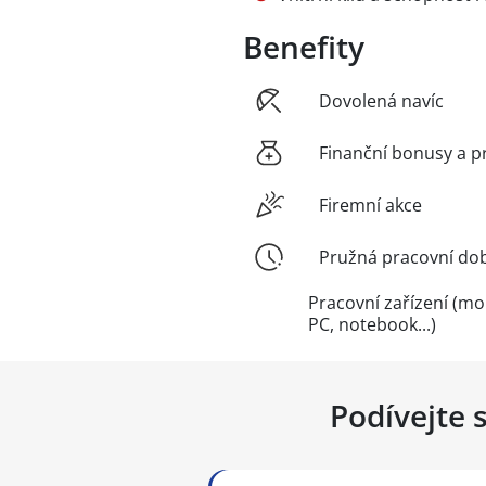
Benefity
Dovolená navíc
Finanční bonusy a p
Firemní akce
Pružná pracovní do
Pracovní zařízení (mob
PC, notebook...)
Podívejte 