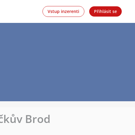
Vstup inzerenti
Přihlásit se
íčkův Brod