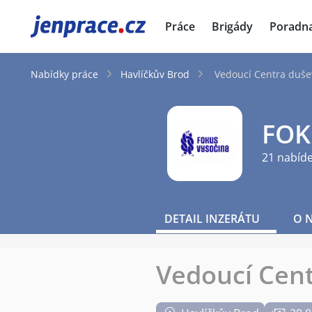
JenPráce.cz
Práce
Brigády
Poradn
Nabídky práce
Havlíčkův Brod
Vedoucí Centra duše
FOKU
21 nabíd
DETAIL INZERÁTU
O 
Vedoucí Cent