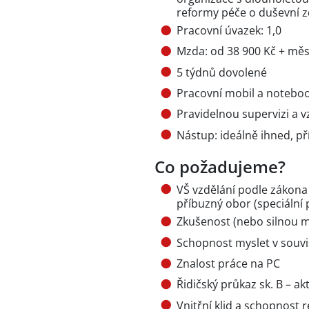
reformy péče o duševní z
Pracovní úvazek: 1,0
Mzda: od 38 900 Kč + mě
5 týdnů dovolené
Pracovní mobil a notebo
Pravidelnou supervizi a v
Nástup: ideálně ihned, p
Co požadujeme?
VŠ vzdělání podle zákona 
příbuzný obor (speciální 
Zkušenost (nebo silnou m
Schopnost myslet v souvi
Znalost práce na PC
Řidičský průkaz sk. B – akt
Vnitřní klid a schopnost