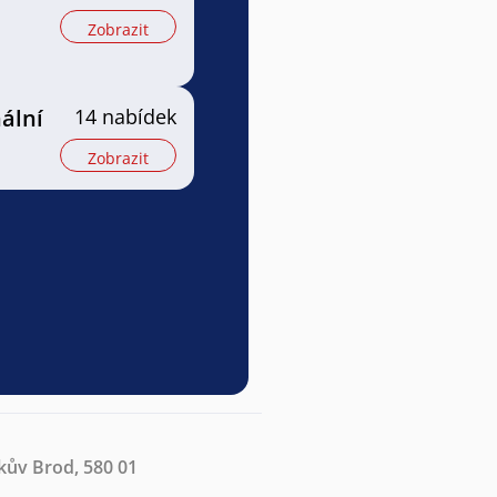
Zobrazit
ální
14 nabídek
Zobrazit
kův Brod, 580 01