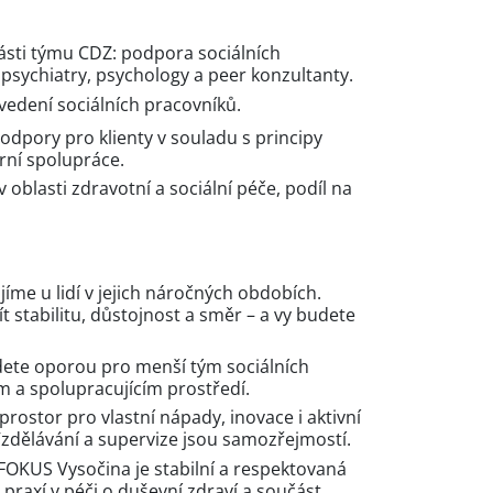
části týmu CDZ: podpora sociálních
psychiatry, psychology a peer konzultanty.
vedení sociálních pracovníků.
odpory pro klienty v souladu s principy
ární spolupráce.
 oblasti zdravotní a sociální péče, podíl na
jíme u lidí v jejich náročných obdobích.
 stabilitu, důstojnost a směr – a vy budete
dete oporou pro menší tým sociálních
m a spolupracujícím prostředí.
prostor pro vlastní nápady, inovace i aktivní
 Vzdělávání a supervize jsou samozřejmostí.
 FOKUS Vysočina je stabilní a respektovaná
praxí v péči o duševní zdraví a součást