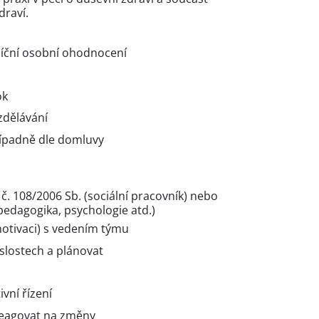
draví.
síční osobní ohodnocení
ok
zdělávání
řípadně dle domluvy
č. 108/2006 Sb. (sociální pracovník) nebo
pedagogika, psychologie atd.)
otivaci) s vedením týmu
slostech a plánovat
ivní řízení
 reagovat na změny