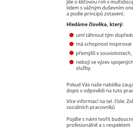
Jde o klíčovou roli v multidi
lidem s vážným duševním one
a podle principů zotavení.
Hledáme člověka, který:
umí táhnout tým dopřed
má schopnost inspirovat 
přemýšlí v souvislostech,
nebojí se výzev spojených
služby.
Pokud Vás naše nabídka zaujal
dopis v odpovědi na tuto pra
Více informací na tel. čísle:
Zob
sociálních pracovníků
Pojďte s námi tvořit budoucno
profesionálně a s respektem