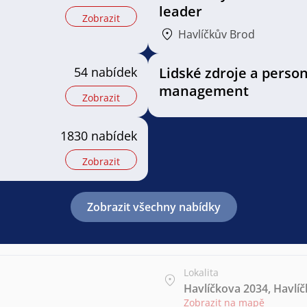
leader
Zobrazit
Havlíčkův Brod
54 nabídek
Lidské zdroje a person
management
Zobrazit
1830 nabídek
Zobrazit
Zobrazit všechny nabídky
Lokalita
Havlíčkova 2034, Havlíč
Zobrazit na mapě