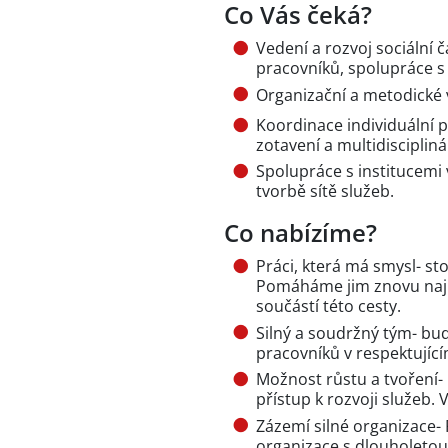
Co Vás čeká?
Vedení a rozvoj sociální 
pracovníků, spolupráce s 
Organizační a metodické 
Koordinace individuální p
zotavení a multidisciplin
Spolupráce s institucemi v
tvorbě sítě služeb.
Co nabízíme?
Práci, která má smysl- sto
Pomáháme jim znovu najít
součástí této cesty.
Silný a soudržný tým- bu
pracovníků v respektující
Možnost růstu a tvoření- 
přístup k rozvoji služeb.
Zázemí silné organizace-
organizace s dlouholetou 