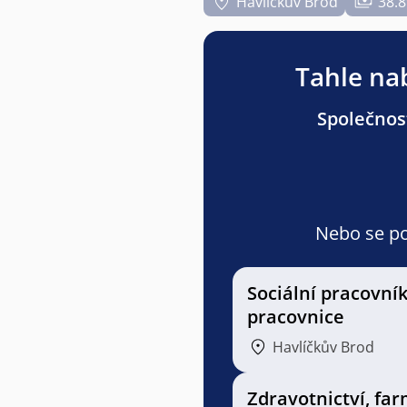
Havlíčkův Brod
38.8
Tahle nab
Společnost
Nebo se pod
Sociální pracovník
pracovnice
Havlíčkův Brod
Zdravotnictví, far