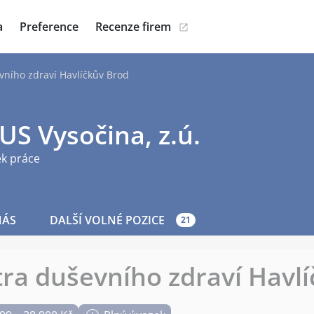
a
Preference
Recenze firem
vního zdraví Havlíčkův Brod
S Vysočina, z.ú.
ek práce
NÁS
DALŠÍ VOLNÉ POZICE
21
ra duševního zdraví Havl