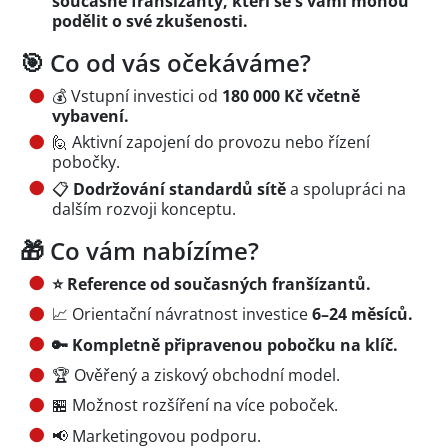
současné franšízanty, kteří se s vámi mohou
podělit o své zkušenosti.
🎯 Co od vás očekáváme?
💰 Vstupní investici od
180 000 Kč včetně
vybavení.
🙋 Aktivní zapojení do provozu nebo řízení
pobočky.
📋
Dodržování standardů sítě
a spolupráci na
dalším rozvoji konceptu.
🎁 Co vám nabízíme?
⭐ Reference od současných franšízantů.
📈 Orientační návratnost investice
6–24 měsíců.
🔑 Kompletně připravenou pobočku na klíč.
🏆 Ověřený a ziskový obchodní model.
🏪 Možnost rozšíření na více poboček.
📢 Marketingovou podporu.