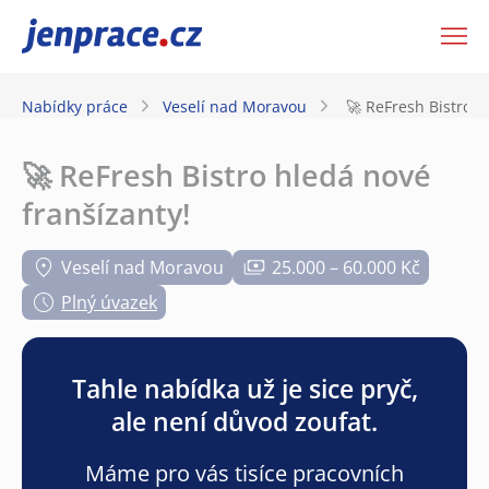
JenPráce.cz
Nabídky práce
Veselí nad Moravou
🚀 ReFresh Bistro h
🚀 ReFresh Bistro hledá nové
franšízanty!
Veselí nad Moravou
25.000 – 60.000 Kč
Plný úvazek
Tahle nabídka už je sice pryč,
ale není důvod zoufat.
Máme pro vás tisíce pracovních