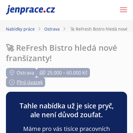
JenPráce.cz
Nabídky práce
Ostrava
🚀 ReFresh Bistro hledá nové fr
🚀 ReFresh Bistro hledá nové
franšízanty!
Ostrava
25.000 – 60.000 Kč
Plný úvazek
Tahle nabídka už je sice pryč,
ale není důvod zoufat.
Máme pro vás tisíce pracovních