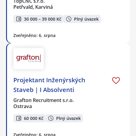
TopCNC s.r.o.
Petřvald, Karviná
30 000 – 39 000 Kč
Plný úvazek
Zveřejněno: 6. srpna
Projektant Inženýrských
Staveb | I Absolventi
Grafton Recruitment s.r.o.
Ostrava
60 000 Kč
Plný úvazek
Zveřejněno: 6. srpna