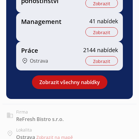
pohostinství
Zobrazit
Management
41 nabídek
Zobrazit
Práce
2144 nabídek
Ostrava
Zobrazit
Zobrazit všechny nabídky
Firma
ReFresh Bistro s.r.o.
Lokalita
Ostrava
Zobrazit na mapě