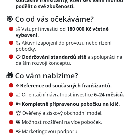
současné franšízanty, kteří se s vámi mohou
podělit o své zkušenosti.
🎯 Co od vás očekáváme?
💰 Vstupní investici od
180 000 Kč včetně
vybavení.
🙋 Aktivní zapojení do provozu nebo řízení
pobočky.
📋
Dodržování standardů sítě
a spolupráci na
dalším rozvoji konceptu.
🎁 Co vám nabízíme?
⭐ Reference od současných franšízantů.
📈 Orientační návratnost investice
6–24 měsíců.
🔑 Kompletně připravenou pobočku na klíč.
🏆 Ověřený a ziskový obchodní model.
🏪 Možnost rozšíření na více poboček.
📢 Marketingovou podporu.