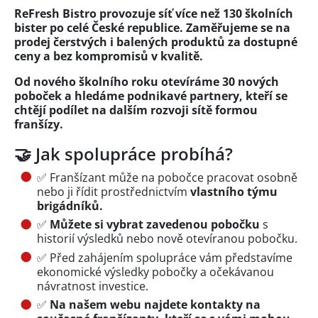
ReFresh Bistro provozuje síť více než 130 školních
bister po celé České republice. Zaměřujeme se na
prodej čerstvých i balených produktů za dostupné
ceny a bez kompromisů v kvalitě.
Od nového školního roku otevíráme 30 nových
poboček a hledáme podnikavé partnery, kteří se
chtějí podílet na dalším rozvoji sítě formou
franšízy.
🤝 Jak spolupráce probíhá?
✅ Franšízant může na pobočce pracovat osobně
nebo ji řídit prostřednictvím
vlastního týmu
brigádníků.
✅
Můžete si vybrat zavedenou pobočku
s
historií výsledků nebo nově otevíranou pobočku.
✅ Před zahájením spolupráce vám představíme
ekonomické výsledky pobočky a očekávanou
návratnost investice.
✅
Na našem webu najdete kontakty na