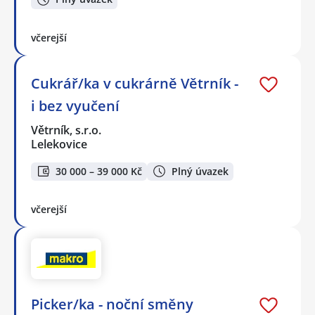
včerejší
Cukrář/ka v cukrárně Větrník -
i bez vyučení
Větrník, s.r.o.
Lelekovice
30 000 – 39 000 Kč
Plný úvazek
včerejší
Picker/ka - noční směny