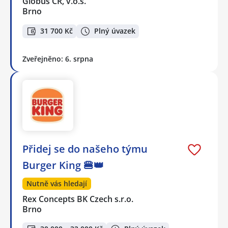
Globus ČR, v.o.s.
Brno
31 700 Kč
Plný úvazek
Zveřejněno: 6. srpna
Přidej se do našeho týmu
Burger King 🍔👑
Nutně vás hledají
Rex Concepts BK Czech s.r.o.
Brno