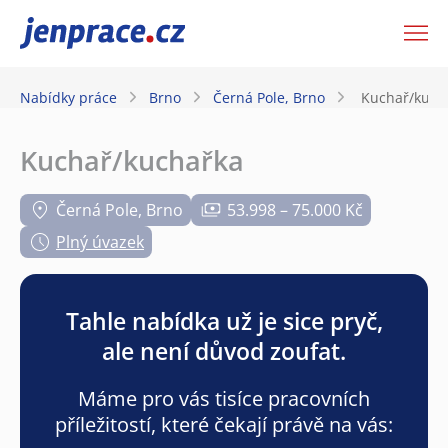
JenPráce.cz
Nabídky práce
Brno
Černá Pole, Brno
Kuchař/kuch
Kuchař/kuchařka
Černá Pole, Brno
53.998 – 75.000 Kč
Plný úvazek
Tahle nabídka už je sice pryč,
ale není důvod zoufat.
Máme pro vás tisíce pracovních
příležitostí, které čekají právě na vás: