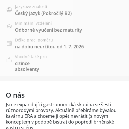
Jazykové znalosti
Český jazyk
(Pokročilý B2)
Minimální vzdělání
Odborné vyučení bez maturity
Délka prac. poměru
na dobu neurčitou od 1. 7. 2026
Vhodné také pro
cizince
absolventy
O nás
Jsme expandující gastronomická skupina se šesti
různorodými provozy. Aktuálně přebíráme bývalou
kavárnu ERA a chceme ji opět navrátit (s novým
konceptem v podobě bistra) do popředí brněnské
gastro scény.