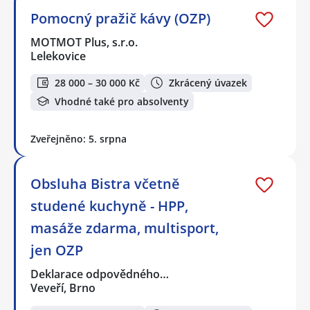
Pomocný pražič kávy (OZP)
MOTMOT Plus, s.r.o.
Lelekovice
28 000 – 30 000 Kč
Zkrácený úvazek
Vhodné také pro absolventy
Zveřejněno: 5. srpna
Obsluha Bistra včetně
studené kuchyně - HPP,
masáže zdarma, multisport,
jen OZP
Deklarace odpovědného…
Veveří, Brno