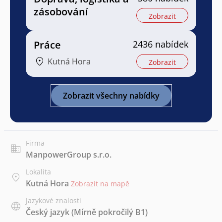
zásobování
Zobrazit
Práce
2436 nabídek
Kutná Hora
Zobrazit
Zobrazit všechny nabídky
Firma
ManpowerGroup s.r.o.
Lokalita
Kutná Hora
Zobrazit na mapě
Jazykové znalosti
Český jazyk
(Mírně pokročilý B1)