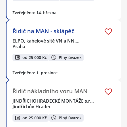
Zveřejněno: 14. března
Řidič na MAN - sklápěč
ELPO, kabelové sítě VN a NN,…
Praha
od 25 000 Kč
Plný úvazek
Zveřejněno: 1. prosince
Řidič nákladního vozu MAN
JINDŘICHOHRADECKÉ MONTÁŽE s.r…
Jindřichův Hradec
od 25 000 Kč
Plný úvazek