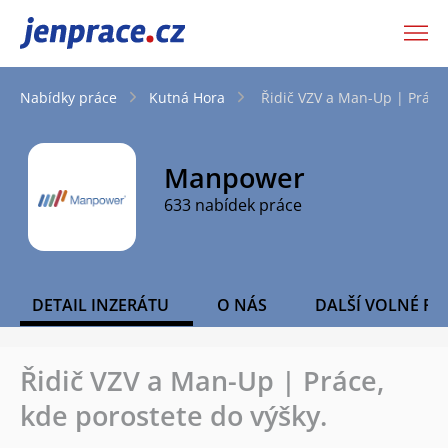
JenPráce.cz
Nabídky práce
Kutná Hora
Řidič VZV a Man-Up | Práce,
Manpower
633 nabídek práce
DETAIL INZERÁTU
O NÁS
DALŠÍ VOLNÉ PO
Řidič VZV a Man-Up | Práce,
kde porostete do výšky.