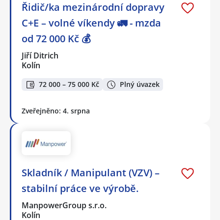
Řidič/ka mezinárodní dopravy
C+E – volné víkendy 🚛 - mzda
od 72 000 Kč 💰
Jiří Ditrich
Kolín
72 000 – 75 000 Kč
Plný úvazek
Zveřejněno: 4. srpna
Skladník / Manipulant (VZV) –
stabilní práce ve výrobě.
ManpowerGroup s.r.o.
Kolín