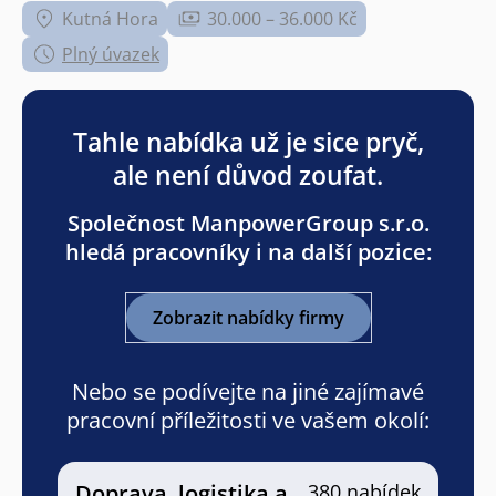
Kutná Hora
30.000 – 36.000 Kč
Plný úvazek
Tahle nabídka už je sice pryč,
ale není důvod zoufat.
Společnost ManpowerGroup s.r.o.
hledá pracovníky i na další pozice:
Zobrazit nabídky firmy
Nebo se podívejte na jiné zajímavé
pracovní příležitosti ve vašem okolí:
Doprava, logistika a
380 nabídek