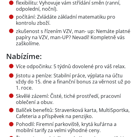
flexibilitu: Vyhovuje vám střídání směn (ranní,
odpolední, noční).
počítání: Zvládáte základní matematiku pro
kontrolu zboží.
zkušenost s řízením VZV, man- up: Nemáte platné
papíry na VZV, man-UP? Nevadí! Kompletně vás
zaškolíme.
Nabízíme:
Více odpočinku: 5 týdnů dovolené pro váš relax.
Jistotu a peníze: Stabilní práce, výplata na účtu
vždy do 15. dne a finanční bonus za věrnost už po
1. roce.
Skvělé zázemí: Čisté, tiché prostředí, pracovní
oblečení a obuv.
Balíček benefitů: Stravenková karta, MultiSportka,
Cafeteria a příspěvek na penzijko.
Pohodlí: Firemní parkoviště, krytá kuřárna a
mobilní tarify za velmi výhodné ceny.