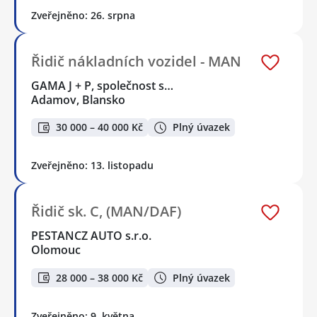
Zveřejněno: 26. srpna
Řidič nákladních vozidel - MAN
GAMA J + P, společnost s…
Adamov, Blansko
30 000 – 40 000 Kč
Plný úvazek
Zveřejněno: 13. listopadu
Řidič sk. C, (MAN/DAF)
PESTANCZ AUTO s.r.o.
Olomouc
28 000 – 38 000 Kč
Plný úvazek
Zveřejněno: 9. května