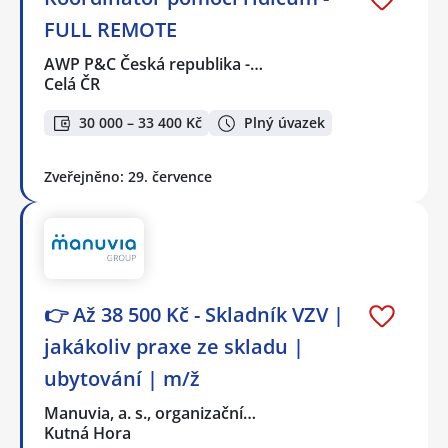
FULL REMOTE
AWP P&C Česká republika -…
Celá ČR
30 000 – 33 400 Kč
Plný úvazek
Zveřejněno: 29. července
👉 Až 38 500 Kč - Skladník VZV |
jakákoliv praxe ze skladu |
ubytování | m/ž
Manuvia, a. s., organizační…
Kutná Hora