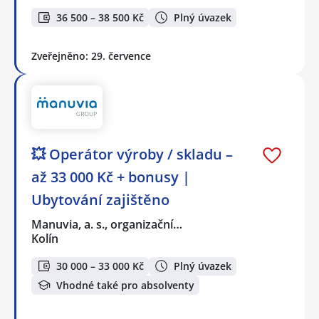
36 500 – 38 500 Kč
Plný úvazek
Zveřejněno: 29. července
💥 Operátor výroby / skladu –
až 33 000 Kč + bonusy |
Ubytování zajištěno
Manuvia, a. s., organizační…
Kolín
30 000 – 33 000 Kč
Plný úvazek
Vhodné také pro absolventy