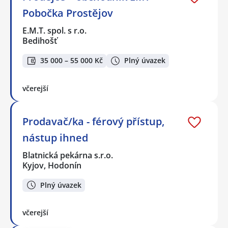
Pobočka Prostějov
E.M.T. spol. s r.o.
Bedihošť
35 000 – 55 000 Kč
Plný úvazek
včerejší
Prodavač/ka - férový přístup,
nástup ihned
Blatnická pekárna s.r.o.
Kyjov, Hodonín
Plný úvazek
včerejší