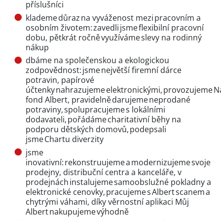
příslušníci
klademe důraz na vyváženost mezi pracovním a
osobním životem: zavedli jsme flexibilní pracovní
dobu, pětkrát ročně využíváme slevy na rodinný
nákup
dbáme na společenskou a ekologickou
zodpovědnost: jsme největší firemní dárce
potravin, papírové
účtenky nahrazujeme elektronickými, provozujeme N
fond Albert, pravidelně darujeme neprodané
potraviny, spolupracujeme s lokálními
dodavateli, pořádáme charitativní běhy na
podporu dětských domovů, podepsali
jsme Chartu diverzity
jsme
inovativní: rekonstruujeme a modernizujeme svoje
prodejny, distribuční centra a kanceláře, v
prodejnách instalujeme samoobslužné pokladny a
elektronické cenovky, pracujeme s Albert scanem a
chytrými váhami, díky věrnostní aplikaci Můj
Albert nakupujeme výhodně