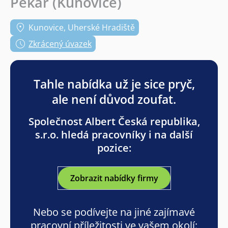
Pekař (Kunovice)
Kunovice, Uherské Hradiště
Zkrácený úvazek
Tahle nabídka už je sice pryč,
ale není důvod zoufat.
Společnost Albert Česká republika,
s.r.o. hledá pracovníky i na další
pozice:
Zobrazit nabídky firmy
Nebo se podívejte na jiné zajímavé
pracovní příležitosti ve vašem okolí: