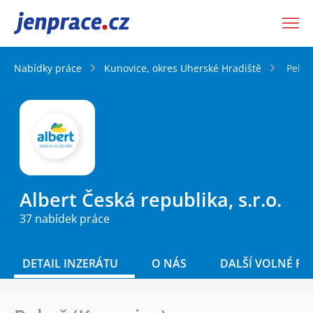
JenPráce.cz
Nabídky práce
Kunovice, okres Uherské Hradiště
Pekař
Albert Česká republika, s.r.o.
37 nabídek práce
DETAIL INZERÁTU
O NÁS
DALŠÍ VOLNÉ PO