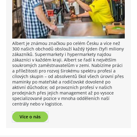
Albert je známou značkou po celém Česku a více než
300 našich obchodů obslouží každý týden čtyři miliony
zákazníků. Supermarkety i hypermarkety najdou
zákazníci v každém kraji. Albert se řadí k největším
soukromých zaměstnavatelům v zemi. Nabízíme práci
a příležitosti pro rozvoj širokému spektru profesí a
cílových skupin – od absolventů škol všech úrovní přes
maminky po mateřské a rodičovské dovolené po
aktivní důchodce; od provozních profesí v našich
prodejnách přes jejich management až po vysoce
specializované pozice v mnoha odděleních naší
centrály nebo v logistice.
Více o nás