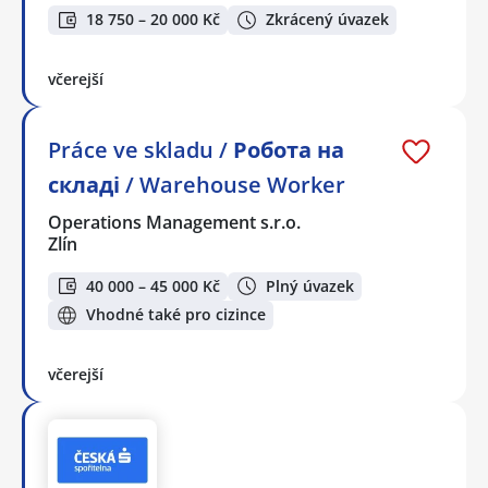
18 750 – 20 000 Kč
Zkrácený úvazek
včerejší
Práce ve skladu / Робота на
складі / Warehouse Worker
Operations Management s.r.o.
Zlín
40 000 – 45 000 Kč
Plný úvazek
Vhodné také pro cizince
včerejší