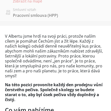
Zobrazit na mapě
Smluvní vztah
Pracovní smlouva (HPP)
V Albertu jsme hrdí na svoji práci, protože naším
cílem je pomáhat Čechům jíst a žít lépe. Každý z
našich kolegů odvádí denně neuvěřitelný kus práce,
abychom mohli našim zákazníkům nabízet zdravější,
šetrnější a lokální potraviny. Proto práce, kterou
společně odvádíme, není „jen práce“. Je to práce,
která je smysluplná pro nás, pro naše komunity, pro
naši zem a pro naši planetu. Je to práce, která dává
smysl!
Na této pozici provoníte každý den prodejnu vůní
čerstvého pečiva. Společně s kolegy se budete
starat o to, aby byl úsek pečiva vždy doplněný a
čistý.
Co vám nabízíme