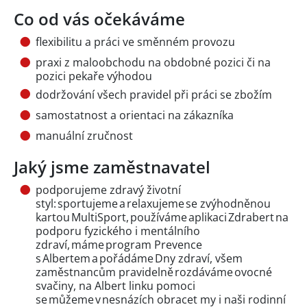
Co od vás očekáváme
flexibilitu a práci ve směnném provozu
praxi z maloobchodu na obdobné pozici či na
pozici pekaře výhodou
dodržování všech pravidel při práci se zbožím
samostatnost a orientaci na zákazníka
manuální zručnost
Jaký jsme zaměstnavatel
podporujeme zdravý životní
styl: sportujeme a relaxujeme se zvýhodněnou
kartou MultiSport, používáme aplikaci Zdrabert na
podporu fyzického i mentálního
zdraví, máme program Prevence
s Albertem a pořádáme Dny zdraví, všem
zaměstnancům pravidelně rozdáváme ovocné
svačiny, na Albert linku pomoci
se můžeme v nesnázích obracet my i naši rodinní