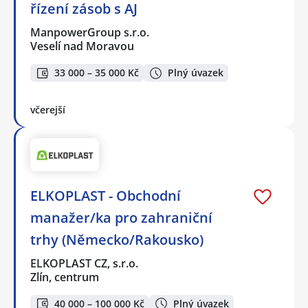
řízení zásob s AJ
ManpowerGroup s.r.o.
Veselí nad Moravou
33 000 – 35 000 Kč
Plný úvazek
včerejší
ELKOPLAST - Obchodní
manažer/ka pro zahraniční
trhy (Německo/Rakousko)
ELKOPLAST CZ, s.r.o.
Zlín, centrum
40 000 – 100 000 Kč
Plný úvazek