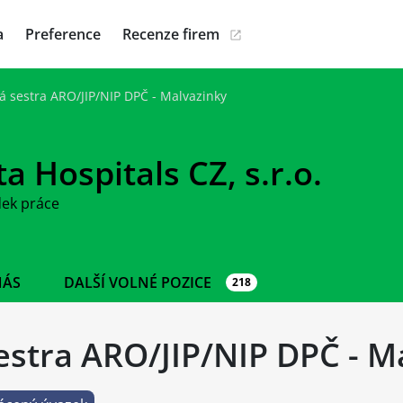
a
Preference
Recenze firem
 sestra ARO/JIP/NIP DPČ - Malvazinky
a Hospitals CZ, s.r.o.
dek práce
NÁS
DALŠÍ VOLNÉ POZICE
218
stra ARO/JIP/NIP DPČ - M