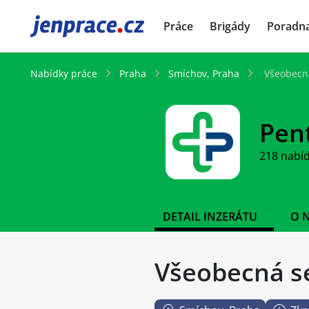
JenPráce.cz
Práce
Brigády
Poradn
Nabídky práce
Praha
Smíchov, Praha
Všeobecná
Pent
218 nabí
DETAIL INZERÁTU
O 
Všeobecná se