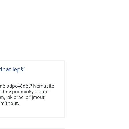
dnat lepší
rávně odpovědět? Nemusíte
šechny podmínky a poté
, jak práci přijmout,
dmítnout.