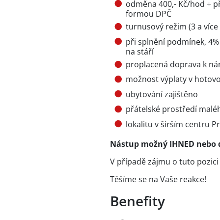
odměna 400,- Kč/hod + pří
formou DPČ
turnusový režim (3 a více
při splnění podmínek, 4%
na stáří
proplacená doprava k ná
možnost výplaty v hotov
ubytování zajištěno
přátelské prostředí malé
lokalitu v širším centru 
Nástup možný IHNED nebo d
V případě zájmu o tuto pozici
Těšíme se na Vaše reakce!
Benefity