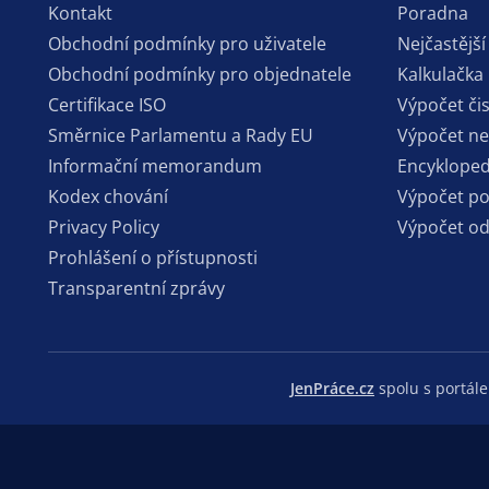
Kontakt
Poradna
Obchodní podmínky pro uživatele
Nejčastější
Obchodní podmínky pro objednatele
Kalkulačka
Certifikace ISO
Výpočet či
Směrnice Parlamentu a Rady EU
Výpočet n
Informační memorandum
Encykloped
Kodex chování
Výpočet p
Privacy Policy
Výpočet o
Prohlášení o přístupnosti
Transparentní zprávy
JenPráce.cz
spolu s portá