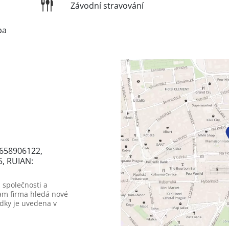
Závodní stravování
ba
2658906122,
5, RUIAN:
 společnosti a
am firma hledá nové
dky je uvedena v