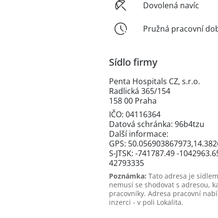
Dovolená navíc
Pružná pracovní do
Sídlo firmy
Penta Hospitals CZ, s.r.o.
Radlická 365/154
158 00 Praha
IČO: 04116364
Datová schránka: 96b4tzu
Další informace:
GPS: 50.056903867973,14.38
S-JTSK: -741787.49 -1042963.6
42793335
Poznámka:
Tato adresa je sídlem
nemusí se shodovat s adresou, k
pracovníky. Adresa pracovní nabí
inzerci - v poli Lokalita.