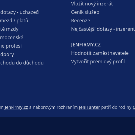
Vložit nový inzerát
 dotazy - uchazeči
Ceník služeb
 mezd / platů
Recenze
sté mzdy
Nejčastější dotazy - inzerent
emocenské
JENFIRMY.CZ
ie profesí
Hodnotit zaměstnavatele
odpory
Vytvořit prémiový profil
dchodu do důchodu
lem
JenFirmy.cz
a náborovým rozhraním
JenHunter
patří do rodiny
C