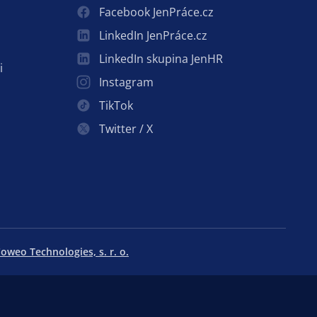
Facebook JenPráce.cz
LinkedIn JenPráce.cz
LinkedIn skupina JenHR
i
Instagram
TikTok
Twitter / X
oweo Technologies, s. r. o.