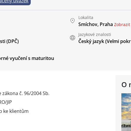
ácený úvazek
Lokalita
Smíchov, Praha
Zobrazi
Jazykové znalosti
ti (DPČ)
Český jazyk
(Velmi pokr
rné vyučení s maturitou
O 
 zákona č. 96/2004 Sb.
RO/JIP
up ke klientům