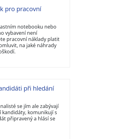
ok pro pracovní
vlastním notebooku nebo
ho vybavení není
e pracovní náklady platit
omluvit, na jaké náhrady
oškodí.
andidáti při hledání
nalisté se jím ale zabývají
 kandidáty, komunikují s
dát připravený a hlásí se