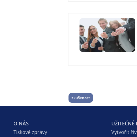
zkušenost
O NÁS
UŽITEČNÉ
Tiskové zprávy
Vytvořit ži