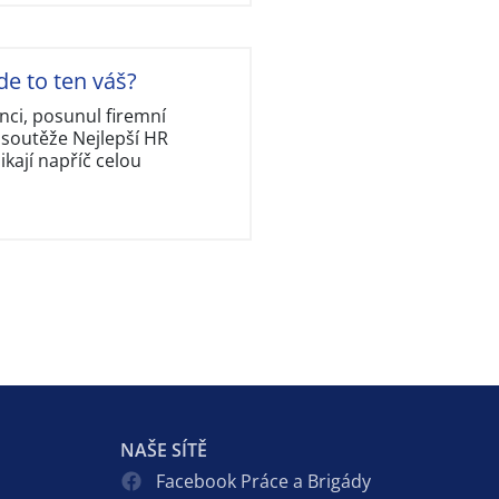
de to ten váš?
nci, posunul firemní
 soutěže Nejlepší HR
kají napříč celou
NAŠE SÍTĚ
Facebook Práce a Brigády