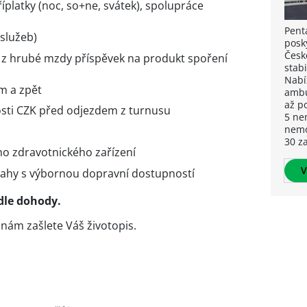
platky (noc, so+ne, svátek), spolupráce
Pent
 služeb)
posk
Česk
 z hrubé mzdy příspěvek na produkt spoření
stabi
Nabí
m a zpět
ambu
až p
osti CZK před odjezdem z turnusu
5 ne
nemo
30 z
ho zdravotnického zařízení
V
Prahy s výbornou dopravní dostupností
le dohody.
 nám zašlete Váš životopis.