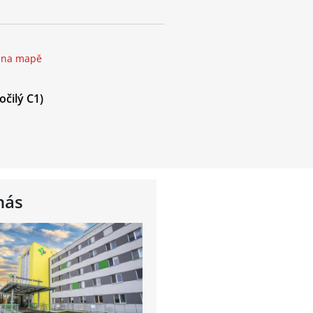
t na mapě
očilý C1)
nás