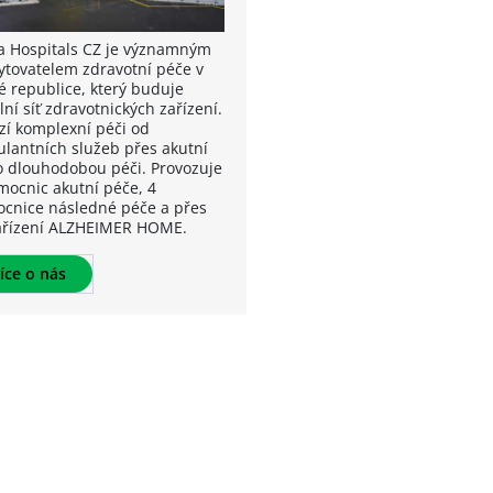
a Hospitals CZ je významným
ytovatelem zdravotní péče v
é republice, který buduje
lní síť zdravotnických zařízení.
zí komplexní péči od
lantních služeb přes akutní
o dlouhodobou péči. Provozuje
mocnic akutní péče, 4
cnice následné péče a přes
ařízení ALZHEIMER HOME.
íce o nás