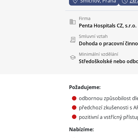
Smíchov, Praha
Zkr
Firma
Penta Hospitals CZ, s.r.o.
Smluvní vztah
Dohoda o pracovní činnos
Minimální vzdělání
Středoškolské nebo odbo
Požadujeme:
odbornou způsobilost dle
předchozí zkušenosti s A
pozitivní a vstřícný příst
Nabízíme: