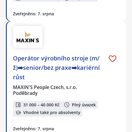
Zveřejněno: 7. srpna
Operátor výrobního stroje (m/
ž)➡️senior/bez praxe➡️kariérní
růst
MAXIN'S People Czech, s.r.o.
Poděbrady
31 000 – 40 000 Kč
Plný úvazek
Vhodné také pro absolventy
Zveřejněno: 7. srpna