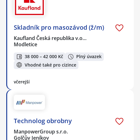
Skladník pro masozávod (ž/m)
Kaufland Česká republika v.o…
Modletice
38 000 – 42 000 Kč
Plný úvazek
Vhodné také pro cizince
včerejší
Technolog obrobny
ManpowerGroup s.r.o.
Golčův Jeníkov