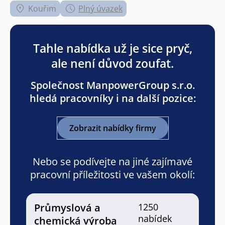
Kouřim
Plný úvazek
Tahle nabídka už je sice pryč,
ale není důvod zoufat.
Společnost ManpowerGroup s.r.o.
hledá pracovníky i na další pozice:
Zobrazit nabídky firmy
Nebo se podívejte na jiné zajímavé
pracovní příležitosti ve vašem okolí:
Průmyslová a
1250
nabídek
chemická výroba