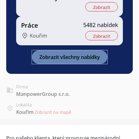
Zobrazit
Práce
5482 nabídek
Kouřim
Zobrazit
Zobrazit všechny nabídky
Firma
ManpowerGroup s.r.o.
Lokalita
Kouřim
Zobrazit na mapě
Pro našeho klienta, který provozuje mezinárodní