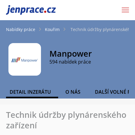
JenPráce.cz
Nabídky práce
Kouřim
Technik údržby plynárenského z
Manpower
594 nabídek práce
DETAIL INZERÁTU
O NÁS
DALŠÍ VOLNÉ PO
Technik údržby plynárenského
zařízení