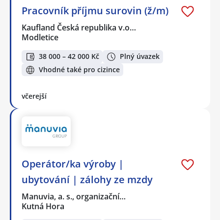
Pracovník příjmu surovin (ž/m)
Kaufland Česká republika v.o…
Modletice
38 000 – 42 000 Kč
Plný úvazek
Vhodné také pro cizince
včerejší
Operátor/ka výroby |
ubytování | zálohy ze mzdy
Manuvia, a. s., organizační…
Kutná Hora