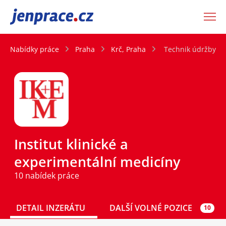
JenPráce.cz
Nabídky práce
Praha
Krč, Praha
Technik údržby vz
Institut klinické a
experimentální medicíny
10 nabídek práce
DETAIL INZERÁTU
DALŠÍ VOLNÉ POZICE
10