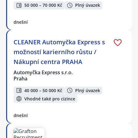
50 000 – 70 000 Kč
Plný úvazek
dnešní
CLEANER Automyčka Express s
možností karierního růstu /
Nákupní centra PRAHA
Automyčka Express s.r.o.
Praha
40 000 – 50 000 Kč
Plný úvazek
Vhodné také pro cizince
dnešní