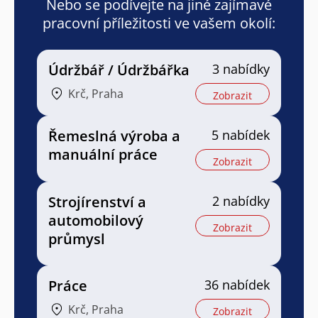
Nebo se podívejte na jiné zajímavé
pracovní příležitosti ve vašem okolí:
Údržbář / Údržbářka
3 nabídky
Krč, Praha
Zobrazit
Řemeslná výroba a
5 nabídek
manuální práce
Zobrazit
Strojírenství a
2 nabídky
automobilový
Zobrazit
průmysl
Práce
36 nabídek
Krč, Praha
Zobrazit