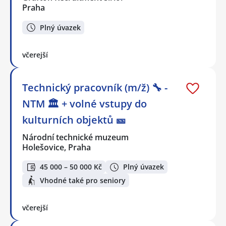
Praha
Plný úvazek
včerejší
Technický pracovník (m/ž) 🔧 -
NTM 🏛 + volné vstupy do
kulturních objektů 🎫
Národní technické muzeum
Holešovice, Praha
45 000 – 50 000 Kč
Plný úvazek
Vhodné také pro seniory
včerejší