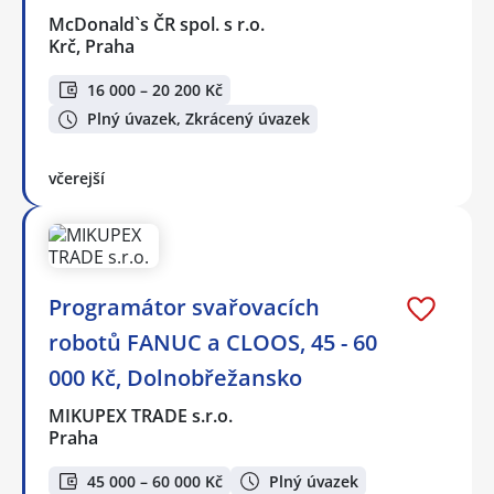
McDonald`s ČR spol. s r.o.
Krč, Praha
16 000 – 20 200 Kč
Plný úvazek, Zkrácený úvazek
včerejší
Programátor svařovacích
robotů FANUC a CLOOS, 45 - 60
000 Kč, Dolnobřežansko
MIKUPEX TRADE s.r.o.
Praha
45 000 – 60 000 Kč
Plný úvazek