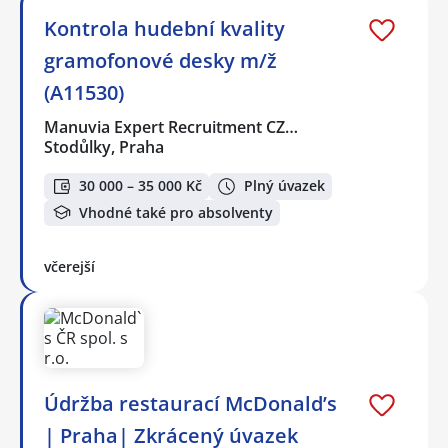
Kontrola hudební kvality
gramofonové desky️ m/ž
(A11530)
Manuvia Expert Recruitment CZ…
Stodůlky, Praha
30 000 – 35 000 Kč
Plný úvazek
Vhodné také pro absolventy
včerejší
Údržba restaurací McDonald’s
| Praha| Zkrácený úvazek