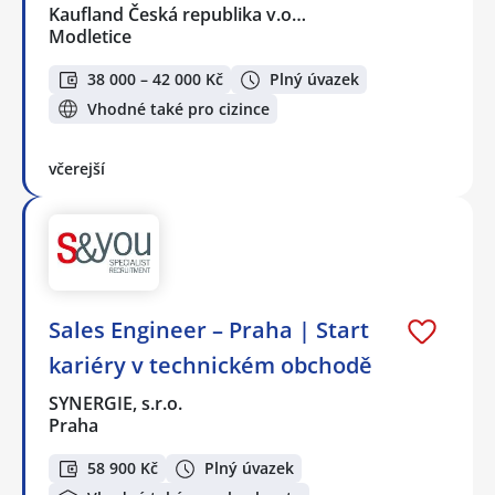
Kaufland Česká republika v.o…
Modletice
38 000 – 42 000 Kč
Plný úvazek
Vhodné také pro cizince
včerejší
Sales Engineer – Praha | Start
kariéry v technickém obchodě
SYNERGIE, s.r.o.
Praha
58 900 Kč
Plný úvazek