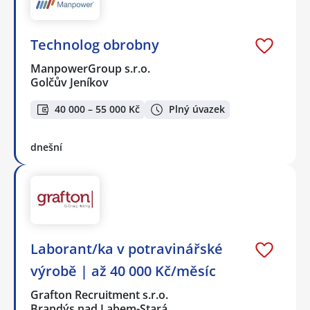
Technolog obrobny
ManpowerGroup s.r.o.
Golčův Jeníkov
40 000 – 55 000 Kč
Plný úvazek
dnešní
Laborant/ka v potravinářské
výrobě | až 40 000 Kč/měsíc
Grafton Recruitment s.r.o.
Brandýs nad Labem-Stará…