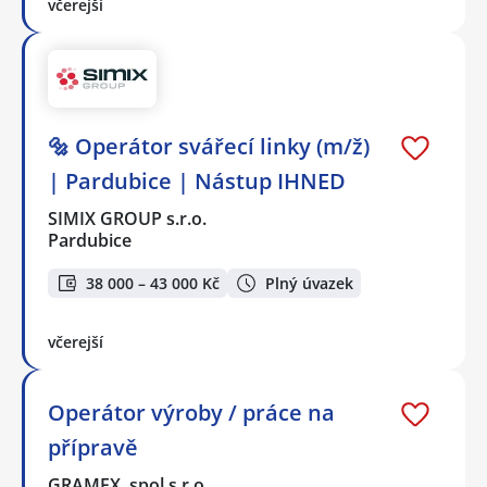
včerejší
🔩 Operátor svářecí linky (m/ž)
| Pardubice | Nástup IHNED
SIMIX GROUP s.r.o.
Pardubice
38 000 – 43 000 Kč
Plný úvazek
včerejší
Operátor výroby / práce na
přípravě
GRAMEX, spol.s r.o.