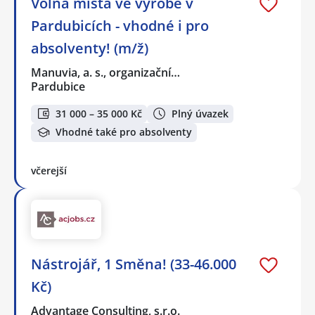
Volná místa ve výrobě v
Pardubicích - vhodné i pro
absolventy! (m/ž)
Manuvia, a. s., organizační…
Pardubice
31 000 – 35 000 Kč
Plný úvazek
Vhodné také pro absolventy
včerejší
Nástrojář, 1 Směna! (33-46.000
Kč)
Advantage Consulting, s.r.o.