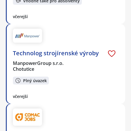
Vhodné také pro absolventy
včerejší
Technolog strojírenské výroby
ManpowerGroup s.r.o.
Chotutice
Plný úvazek
včerejší