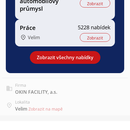
automobilový
Zobrazit
průmysl
Práce
5228 nabídek
Velim
Zobrazit
Zobrazit všechny nabídky
Firma
OKIN FACILITY, a.s.
Lokalita
Velim
Zobrazit na mapě