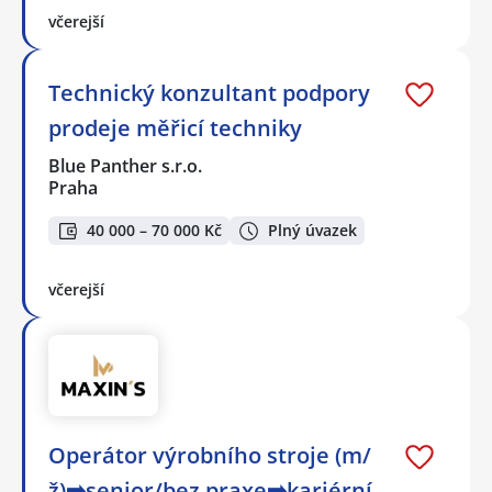
včerejší
Technický konzultant podpory
prodeje měřicí techniky
Blue Panther s.r.o.
Praha
40 000 – 70 000 Kč
Plný úvazek
včerejší
Operátor výrobního stroje (m/
ž)➡️senior/bez praxe➡️kariérní