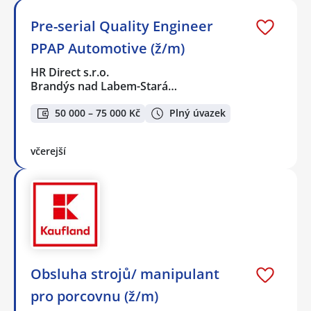
Pre-serial Quality Engineer
PPAP Automotive (ž/m)
HR Direct s.r.o.
Brandýs nad Labem-Stará…
50 000 – 75 000 Kč
Plný úvazek
včerejší
Obsluha strojů/ manipulant
pro porcovnu (ž/m)