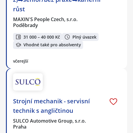
růst
MAXIN'S People Czech, s.r.o.
Poděbrady
31 000 – 40 000 Kč
Plný úvazek
Vhodné také pro absolventy
včerejší
Strojní mechanik - servisní
technik s angličtinou
SULCO Automotive Group, s.r.o.
Praha