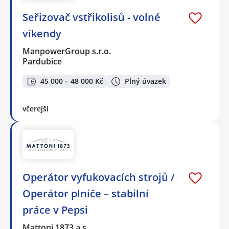
Seřizovač vstřikolisů - volné
víkendy
ManpowerGroup s.r.o.
Pardubice
45 000 – 48 000 Kč
Plný úvazek
včerejší
Operátor vyfukovacích strojů /
Operátor plniče – stabilní
práce v Pepsi
Mattoni 1873 a.s.