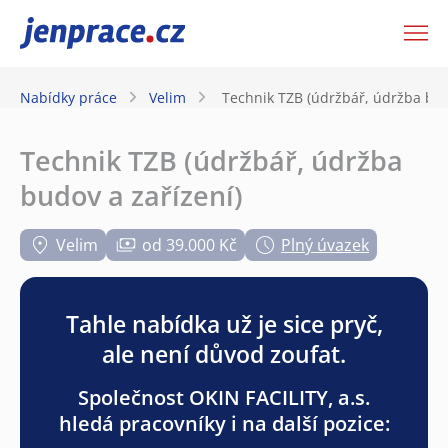
JenPráce.cz
Nabídky práce
Velim
Technik TZB (údržbář, údržba bud
Technik TZB (údržbář, údržba
budov a zařízení)
Velim
od 39.000 Kč
Plný úvazek
Tahle nabídka už je sice pryč,
ale není důvod zoufat.
Společnost OKIN FACILITY, a.s.
hledá pracovníky i na další pozice: