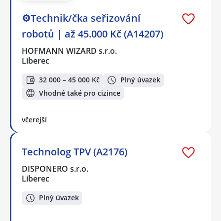
⚙️Technik/čka seřizování
robotů | až 45.000 Kč (A14207)
HOFMANN WIZARD s.r.o.
Liberec
32 000 – 45 000 Kč
Plný úvazek
Vhodné také pro cizince
včerejší
Technolog TPV (A2176)
DISPONERO s.r.o.
Liberec
Plný úvazek