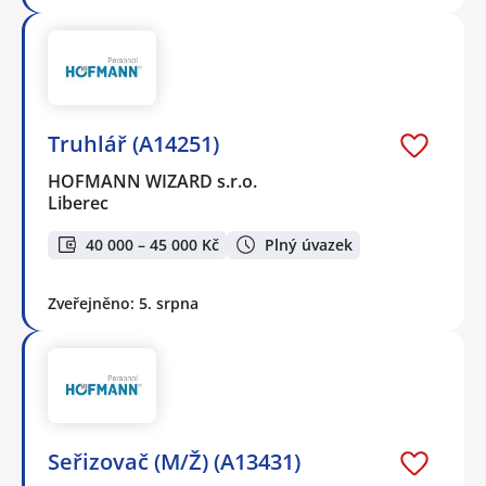
Truhlář (A14251)
HOFMANN WIZARD s.r.o.
Liberec
40 000 – 45 000 Kč
Plný úvazek
Zveřejněno: 5. srpna
Seřizovač (M/Ž) (A13431)