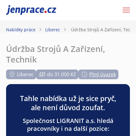
JenPráce.cz
Nabídky práce
Liberec
Údržba Strojů A Zařízení, Techn
Údržba Strojů A Zařízení,
Technik
Liberec
do 31.000 Kč
Plný úvazek
Tahle nabídka už je sice pryč,
ale není důvod zoufat.
Společnost LIGRANIT a.s. hledá
pracovníky i na další pozice: