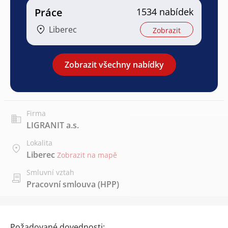
Práce
1534 nabídek
Liberec
Zobrazit
Zobrazit všechny nabídky
Firma
LIGRANIT a.s.
Lokalita
Liberec
Zobrazit na mapě
Smluvní vztah
Pracovní smlouva (HPP)
Požadované dovednosti: