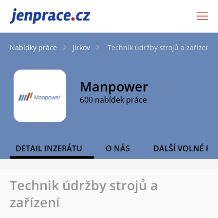
JenPráce.cz
Nabídky práce
Jirkov
Technik údržby strojů a zařízení
Manpower
600 nabídek práce
DETAIL INZERÁTU
O NÁS
DALŠÍ VOLNÉ PO
Technik údržby strojů a
zařízení