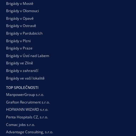
Brigády v Mostě
Brigády v Olomouci
Brigády v Opavě
Brigády v Ostravě
Brigády v Pardubicích
Brigády v Plzni
Brigády v Praze
Brigády v Ústí nad Labem
Brigády ve Zlíně
Brigády v zahraničí
Brigády ve vaší
lokalitě
TOP SPOLEČNOSTI
ManpowerGroup s.r.o.
Grafton Recruitment s.r.o.
HOFMANN WIZARD s.r.o.
Penta Hospitals CZ, s.r.o.
Comac jobs s.r.o.
Advantage Consulting, s.r.o.