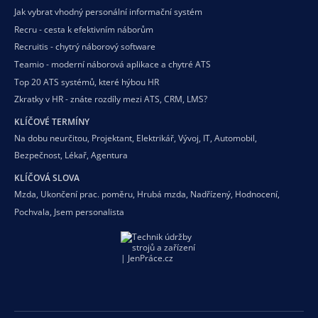
Jak vybrat vhodný personální informační systém
Recru - cesta k efektivním náborům
Recruitis - chytrý náborový software
Teamio - moderní náborová aplikace a chytré ATS
Top 20 ATS systémů, které hýbou HR
Zkratky v HR - znáte rozdíly mezi ATS, CRM, LMS?
KLÍČOVÉ TERMÍNY
Na dobu neurčitou
,
Projektant
,
Elektrikář
,
Vývoj
,
IT
,
Automobil
,
Bezpečnost
,
Lékař
,
Agentura
KLÍČOVÁ SLOVA
Mzda
,
Ukončení prac. poměru
,
Hrubá mzda
,
Nadřízený
,
Hodnocení
,
Pochvala
,
Jsem personalista