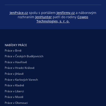
JenPráce.cz
spolu s portálem
JenFirmy.cz
a náborovým
rozhraním
JenHunter
patří do rodiny
Coweo
Technologies, s. r. o.
NABÍDKY PRÁCE
Práce v Brně
Práce v Českých Budějovicích
Práce v Havířově
Práce v Hradci Králové
Práce v Jihlavě
Práce v Karlových Varech
Práce v Kladně
Práce v Liberci
Práce v Mostě
Práce v Olomouci