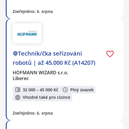
Zveřejněno: 6. srpna
⚙️Technik/čka seřizování
robotů | až 45.000 Kč (A14207)
HOFMANN WIZARD s.r.o.
Liberec
32 000 – 45 000 Kč
Plný úvazek
Vhodné také pro cizince
Zveřejněno: 6. srpna