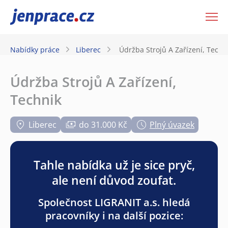
JenPráce.cz
Nabídky práce
Liberec
Údržba Strojů A Zařízení, Techn
Údržba Strojů A Zařízení,
Technik
Liberec
do 31.000 Kč
Plný úvazek
Tahle nabídka už je sice pryč,
ale není důvod zoufat.
Společnost LIGRANIT a.s. hledá
pracovníky i na další pozice: