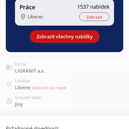
Práce
1537 nabídek
Liberec
Zobrazit
Zobrazit všechny nabídky
Firma
LIGRANIT a.s.
Lokalita
Liberec
Zobrazit na mapě
Smluvní vztah
Jiný
Požadované dovednosti: