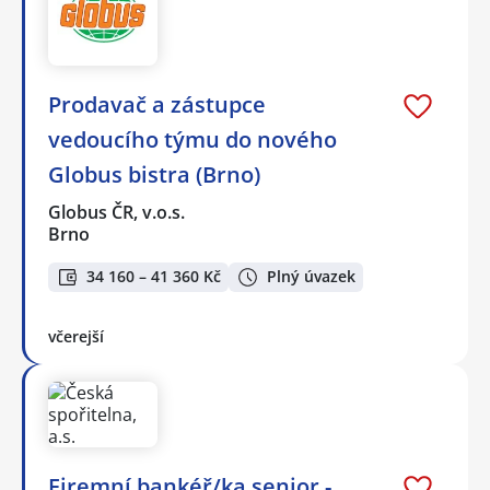
Prodavač a zástupce
vedoucího týmu do nového
Globus bistra (Brno)
Globus ČR, v.o.s.
Brno
34 160 – 41 360 Kč
Plný úvazek
včerejší
Firemní bankéř/ka senior -