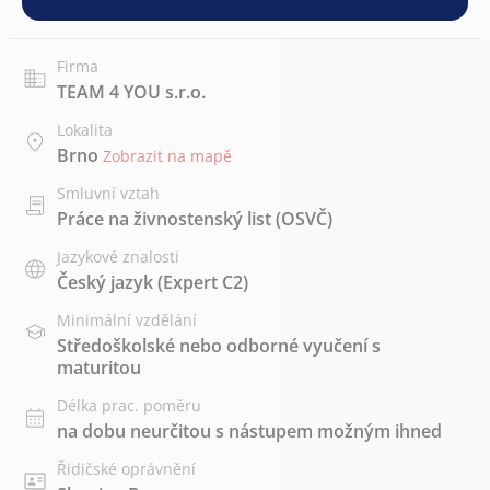
Firma
TEAM 4 YOU s.r.o.
Lokalita
Brno
Zobrazit na mapě
Smluvní vztah
Práce na živnostenský list (OSVČ)
Jazykové znalosti
Český jazyk
(Expert C2)
Minimální vzdělání
Středoškolské nebo odborné vyučení s
maturitou
Délka prac. poměru
na dobu neurčitou s nástupem možným ihned
Řidičské oprávnění