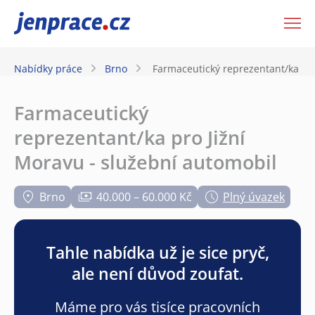
JenPráce.cz
Nabídky práce
Brno
Farmaceutický reprezentant/ka pro
Farmaceutický
reprezentant/ka pro Jižní
Moravu - služební automobil
Brno
40.000 – 60.000 Kč
Plný úvazek
Tahle nabídka už je sice pryč,
ale není důvod zoufat.
Máme pro vás tisíce pracovních