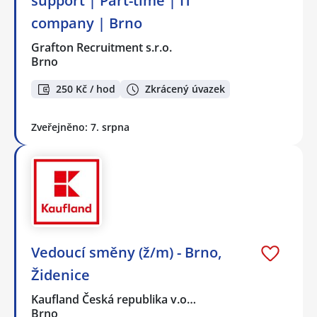
support | Part-time | IT
company | Brno
Grafton Recruitment s.r.o.
Brno
250 Kč / hod
Zkrácený úvazek
Zveřejněno: 7. srpna
Vedoucí směny (ž/m) - Brno,
Židenice
Kaufland Česká republika v.o…
Brno