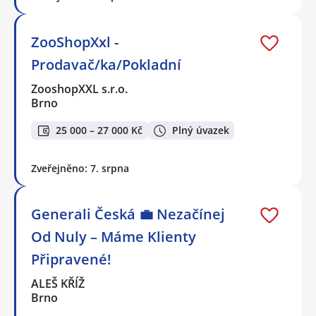
ZooShopXxl -
Prodavač/ka/Pokladní
ZooshopXXL s.r.o.
Brno
25 000 – 27 000 Kč
Plný úvazek
Zveřejněno: 7. srpna
Generali Česká 💼 Nezačínej
Od Nuly – Máme Klienty
Připravené!
ALEŠ KŘÍŽ
Brno