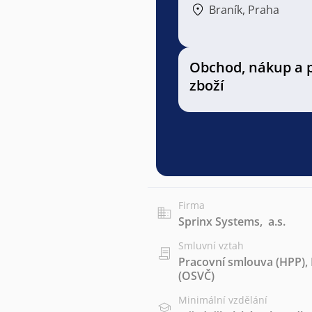
Braník, Praha
Obchod, nákup a 
zboží
Firma
Sprinx Systems, a.s.
Smluvní vztah
Pracovní smlouva (HPP)
,
(OSVČ)
Minimální vzdělání