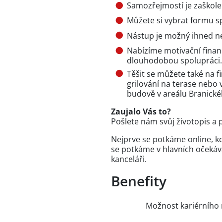
Samozřejmostí je zaškolen
Můžete si vybrat formu s
Nástup je možný ihned n
Nabízíme motivační finan
dlouhodobou spolupráci.
Těšit se můžete také na f
grilování na terase nebo 
budově v areálu Branické
Zaujalo Vás to?
Pošlete nám svůj životopis a p
Nejprve se potkáme online, k
se potkáme v hlavních očekáv
kanceláři.
Benefity
Možnost kariérního 