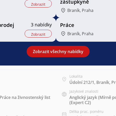
zástupkyně
Zobrazit
Braník, Praha
prodej
3 nabídky
Práce
Braník, Praha
Zobrazit
Zobrazit všechny nabídky
Lokalita
Údolní 212/1, Braník, P
Jazykové znalosti
Práce na živnostenský list
Anglický jazyk
(Mírně po
(Expert C2)
Délka prac. poměru